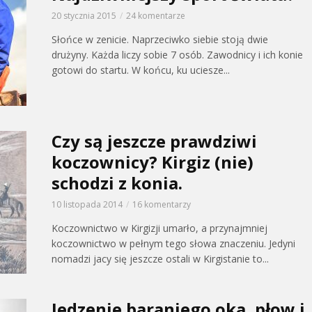
20 stycznia 2015
24 komentarze
Słońce w zenicie. Naprzeciwko siebie stoją dwie
drużyny. Każda liczy sobie 7 osób. Zawodnicy i ich konie
gotowi do startu. W końcu, ku uciesze...
Czy są jeszcze prawdziwi
koczownicy? Kirgiz (nie)
schodzi z konia.
10 listopada 2014
16 komentarzy
Koczownictwo w Kirgizji umarło, a przynajmniej
koczownictwo w pełnym tego słowa znaczeniu. Jedyni
nomadzi jacy się jeszcze ostali w Kirgistanie to...
Jedzenie baraniego oka, płow i