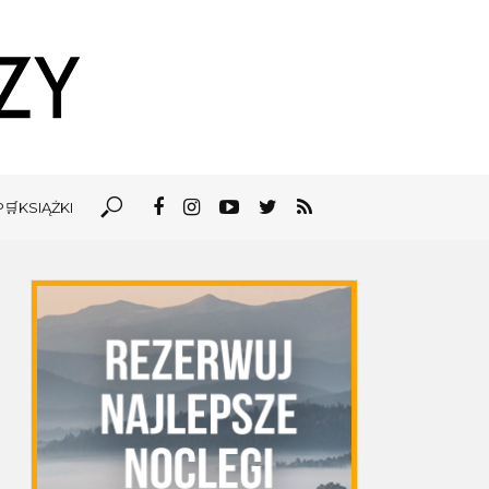
🛒KSIĄŻKI