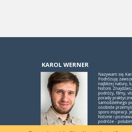
KAROL WERNER
Nazywam się Karol
Podróżuję zawsze
najbliżej natury, lu
historii. Znajdzies
podróży, filmy, vl
porady praktyczn
samodzielnego p
osobiste przemyś
sporo inspiracji. J
historie i poznaw
podróże - polubim