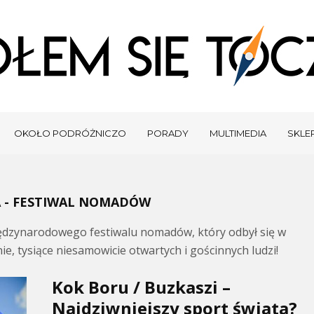
OKOŁO PODRÓŻNICZO
PORADY
MULTIMEDIA
SKLEP
 - FESTIWAL NOMADÓW
iędzynarodowego festiwalu nomadów, który odbył się w
nie, tysiące niesamowicie otwartych i gościnnych ludzi!
Kok Boru / Buzkaszi –
Najdziwniejszy sport świata?