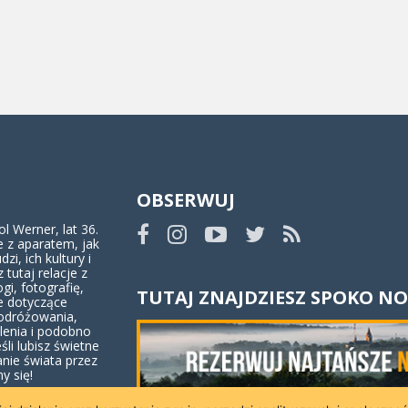
OBSERWUJ
 Werner, lat 36.
 z aparatem, jak
dzi, ich kultury i
z tutaj relacje z
ogi, fotografię,
TUTAJ ZNAJDZIESZ SPOKO NO
e dotyczące
odróżowania,
lenia i podobno
eśli lubisz świetne
anie świata przez
y się!