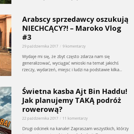
Arabscy sprzedawcy oszukują
NIECHCĄCY?! – Maroko Vlog
#3
29 października 2017
9 komentarzy
Wydaje mi się, że zbyt często zdarza nam się
generalizować, wyciągać wnioski na temat jakichś
rzeczy, wydarzeń, miejsc i ludzi na podstawie kilka...
Świetna kasba Ajt Bin Haddu!
Jak planujemy TAKĄ podróż
rowerową?
22 października 2017
11 komentarzy
Drugi odcinek na kanale! Zapraszam wszystkich, którzy