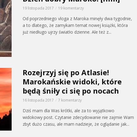
19 listopada 2017
19 komentarzy
Od poprzedniego vloga z Maroka minęły dwa tygodnie,
a to dlatego, że zamykam temat nowej książki, która
już niedługo ujrzy światło dzienne. Ale też z...
Rozejrzyj się po Atlasie!
Marokańskie widoki, które
będą śniły ci się po nocach
16 listopada 2017
7 komentarzy
Dziś mam dla Was krótki, ale za to wyjątkowo
widokowy post. Czytanie zdecydowanie nie zajmie Wam
zbyt dużo czasu, ale mam nadzieje, że oglądanie jak...