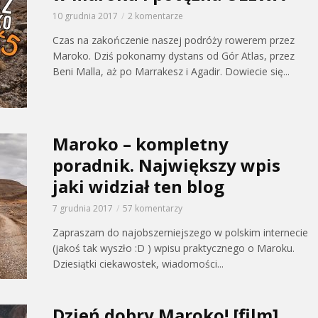
10 grudnia 2017
2 komentarze
Czas na zakończenie naszej podróży rowerem przez
Maroko. Dziś pokonamy dystans od Gór Atlas, przez
Beni Malla, aż po Marrakesz i Agadir. Dowiecie się...
Maroko – kompletny
poradnik. Największy wpis
jaki widział ten blog
7 grudnia 2017
57 komentarzy
Zapraszam do najobszerniejszego w polskim internecie
(jakoś tak wyszło :D ) wpisu praktycznego o Maroku.
Dziesiątki ciekawostek, wiadomości...
Dzień dobry Maroko! [film]