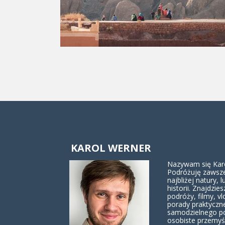
KAROL WERNER
Nazywam się Karol
Podróżuję zawsze
najbliżej natury, lu
historii. Znajdzies
podróży, filmy, vl
porady praktyczn
samodzielnego p
osobiste przemyś