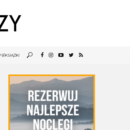
🛒KSIĄŻKI