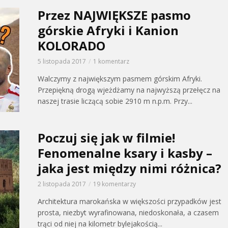
Przez NAJWIĘKSZE pasmo
górskie Afryki i Kanion
KOLORADO
5 listopada 2017
1 komentarz
Walczymy z największym pasmem górskim Afryki.
Przepiękną drogą wjeżdżamy na najwyższą przełęcz na
naszej trasie liczącą sobie 2910 m n.p.m. Przy...
Poczuj się jak w filmie!
Fenomenalne ksary i kasby –
jaka jest między nimi różnica?
2 listopada 2017
19 komentarzy
Architektura marokańska w większości przypadków jest
prosta, niezbyt wyrafinowana, niedoskonała, a czasem
trąci od niej na kilometr bylejakością...