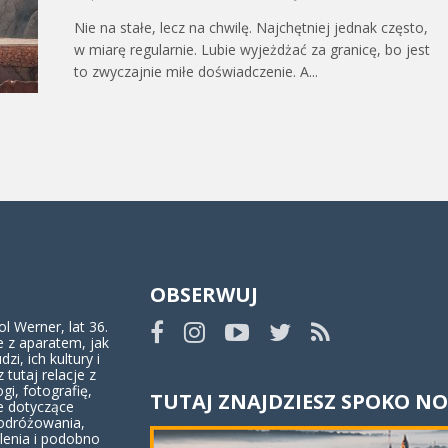
Nie na stałe, lecz na chwilę. Najchętniej jednak często,
w miarę regularnie. Lubie wyjeżdżać za granicę, bo jest
to zwyczajnie miłe doświadczenie. A...
OBSERWUJ
 Werner, lat 36.
 z aparatem, jak
dzi, ich kultury i
z tutaj relacje z
ogi, fotografię,
TUTAJ ZNAJDZIESZ SPOKO NO
e dotyczące
odróżowania,
lenia i podobno