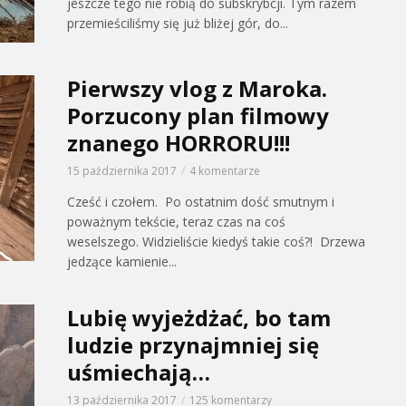
jeszcze tego nie robią do subskrybcji. Tym razem
przemieściliśmy się już bliżej gór, do...
Pierwszy vlog z Maroka.
Porzucony plan filmowy
znanego HORRORU!!!
15 października 2017
4 komentarze
Cześć i czołem. Po ostatnim dość smutnym i
poważnym tekście, teraz czas na coś
weselszego. Widzieliście kiedyś takie coś?! Drzewa
jedzące kamienie...
Lubię wyjeżdżać, bo tam
ludzie przynajmniej się
uśmiechają…
13 października 2017
125 komentarzy