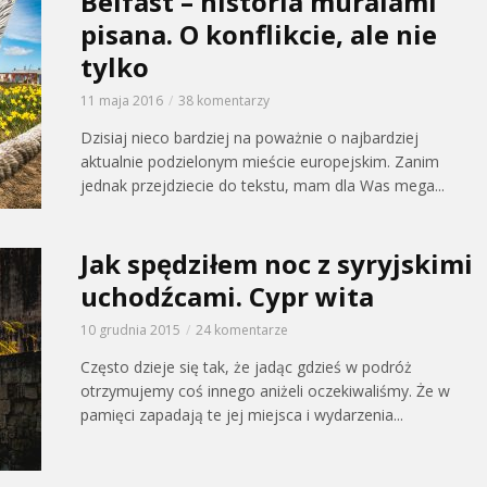
Belfast – historia muralami
pisana. O konflikcie, ale nie
tylko
11 maja 2016
38 komentarzy
Dzisiaj nieco bardziej na poważnie o najbardziej
aktualnie podzielonym mieście europejskim. Zanim
jednak przejdziecie do tekstu, mam dla Was mega...
Jak spędziłem noc z syryjskimi
uchodźcami. Cypr wita
10 grudnia 2015
24 komentarze
Często dzieje się tak, że jadąc gdzieś w podróż
otrzymujemy coś innego aniżeli oczekiwaliśmy. Że w
pamięci zapadają te jej miejsca i wydarzenia...