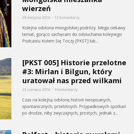
wierzeń
28 sierpnia 2016
12 komentarzy
Kolejna odsłona mongolskiej podróży. Mega ciekawy
temat, gorąco zachęcam do odsłuchania kolejnego
Podcastu Kołem Się Toczy [PKST] lub...
[PKST 005] Historie przelotne
#3: Mirlan i Bilgun, który
uratował nas przed wilkami
23 czerwca 2016
9 komentarzy
Czas na kolejną odsłonę historii nieopisanych,
spontanicznych, przelotnych. Przypadkowych spotkań
po drodze, niby zwyczajnych, prostych, jednak z...