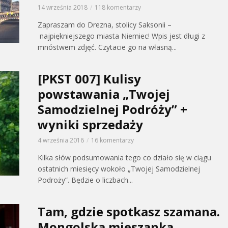
14 września 2018
118 komentarzy
Zapraszam do Drezna, stolicy Saksonii –
najpiękniejszego miasta Niemiec! Wpis jest długi z
mnóstwem zdjęć. Czytacie go na własną...
[PKST 007] Kulisy
powstawania „Twojej
Samodzielnej Podróży” +
wyniki sprzedaży
4 września 2016
16 komentarzy
Kilka słów podsumowania tego co działo się w ciągu
ostatnich miesięcy wokoło „Twojej Samodzielnej
Podroży”. Będzie o liczbach...
Tam, gdzie spotkasz szamana.
Mongolska mieszanka