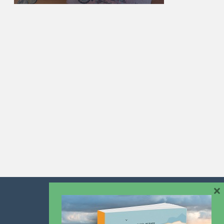
×
Współpraca