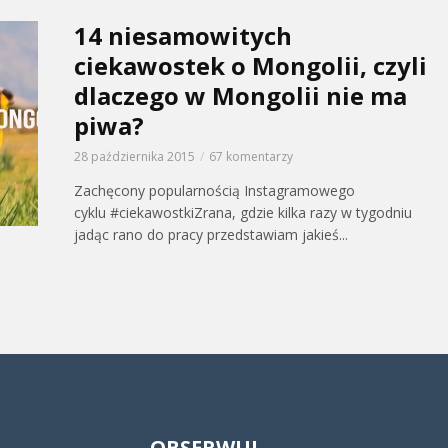
14 niesamowitych
ciekawostek o Mongolii, czyli
dlaczego w Mongolii nie ma
piwa?
28 października 2015
67 komentarzy
Zachęcony popularnością Instagramowego
cyklu #ciekawostkiZrana, gdzie kilka razy w tygodniu
jadąc rano do pracy przedstawiam jakieś...
OBSERWUJ