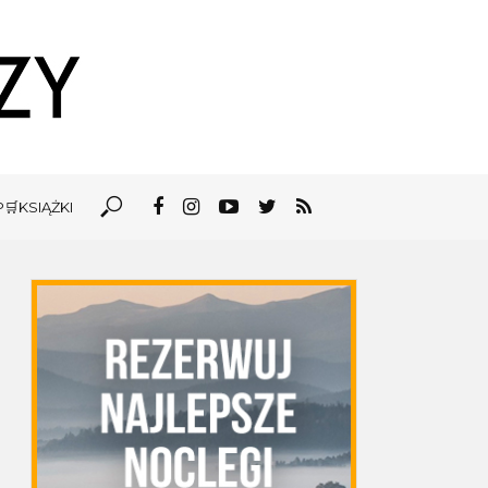
🛒KSIĄŻKI