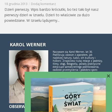
18 grudnia 2013
Dodaj komentarz
Dzień pierwszy. Wpis bardzo króciutki, bo też taki był nasz
pierwszy dzień w Izraelu. Dzień to właściwie za dużo
powiedziane. W Izraelu lądujemy...
KAROL WERNER
Nazywam się Karol Werner, lat 36.
Podróżuję zawsze z aparatem, jak
najbliżej natury, ludzi, ich kultury i
historii. Znajdziesz tutaj relacje z podróży,
filmy, vlogi, fotografię, porady praktyczne
dotyczące samodzielnego podróżowania,
osobiste przemyślenia i podobno sporo
inspiracji. Jeśli lubisz świetne historie i
×
poznawanie świata przez podróże -
polubimy się!
Więcej o mnie i blogu
OBSERWUJ