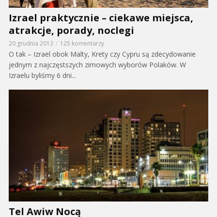
Izrael praktycznie – ciekawe miejsca,
atrakcje, porady, noclegi
20 grudnia 2013
125 komentarzy
O tak – Izrael obok Malty, Krety czy Cypru są zdecydowanie
jednym z najczęstszych zimowych wyborów Polaków. W
Izraelu byliśmy 6 dni...
Tel Awiw Nocą