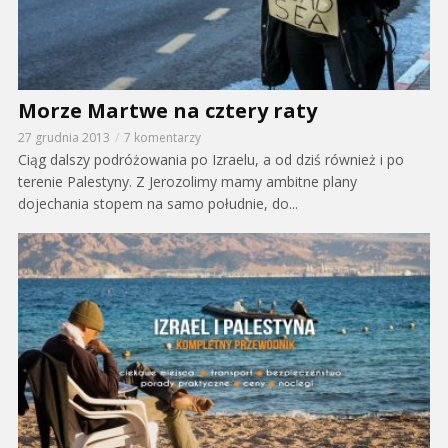
Morze Martwe na cztery raty
27 grudnia 2013
7 komentarzy
Ciąg dalszy podróżowania po Izraelu, a od dziś również i po
terenie Palestyny. Z Jerozolimy mamy ambitne plany
dojechania stopem na samo południe, do...