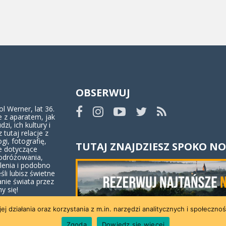
OBSERWUJ
 Werner, lat 36.
 z aparatem, jak
dzi, ich kultury i
z tutaj relacje z
ogi, fotografię,
TUTAJ ZNAJDZIESZ SPOKO NO
e dotyczące
odróżowania,
lenia i podobno
eśli lubisz świetne
anie świata przez
y się!
ej działania oraz korzystania z m.in. narzędzi analitycznych i społeczno
i blogu
Zgoda
Dowiedz się więcej