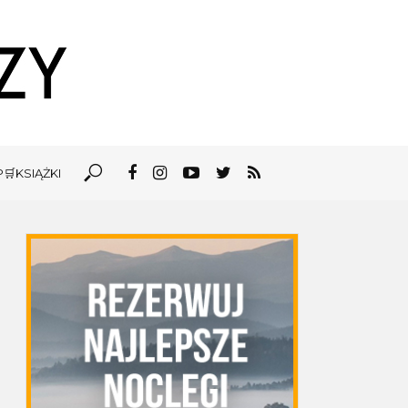
🛒KSIĄŻKI