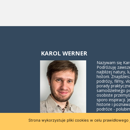
KAROL WERNER
Nazywam się Karol
Podróżuję zawsze
najbliżej natury, lu
historii. Znajdzies
podróży, filmy, vl
porady praktyczn
samodzielnego p
osobiste przemyś
sporo inspiracji. J
historie i poznaw
podróże - polubim
Strona wykorzystuje pliki cookies w celu prawidłowego j
Więcej o mnie 