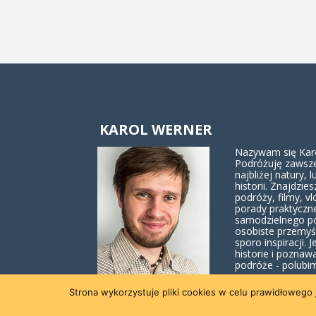
KAROL WERNER
Nazywam się Karol
Podróżuję zawsze
najbliżej natury, lu
historii. Znajdzies
podróży, filmy, vl
porady praktyczn
samodzielnego p
osobiste przemyś
sporo inspiracji. J
historie i poznaw
podróże - polubim
Strona wykorzystuje pliki cookies w celu prawidłowego j
Więcej o mnie 