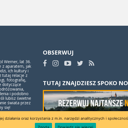
OBSERWUJ
 Werner, lat 36.
 z aparatem, jak
dzi, ich kultury i
z tutaj relacje z
ogi, fotografię,
TUTAJ ZNAJDZIESZ SPOKO NO
e dotyczące
odróżowania,
lenia i podobno
eśli lubisz świetne
anie świata przez
y się!
ej działania oraz korzystania z m.in. narzędzi analitycznych i społeczno
i blogu
Zgoda
Dowiedz się więcej