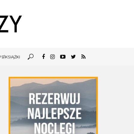
🛒KSIĄŻKI