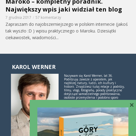
Maroko – kompletny poradnik.
Największy wpis jaki widział ten blog
7 grudnia 2017
57 komentarzy
Zapraszam do najobszerniejszego w polskim internecie (jakoś
tak wyszło :D ) wpisu praktycznego o Maroku. Dziesiątki
ciekawostek, wiadomości...
KAROL WERNER
Nazywam się Karol Werner, lat 36.
Podróżuję zawsze z aparatem, jak
najbliżej natury, ludzi, ich kultury i
historii. Znajdziesz tutaj relacje z podróży,
filmy, vlogi, fotografię, porady praktyczne
dotyczące samodzielnego podróżowania,
osobiste przemyślenia i podobno sporo
inspiracji. Jeśli lubisz świetne historie i
×
poznawanie świata przez podróże -
polubimy się!
Więcej o mnie i blogu