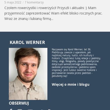
5 maja 2022
7 komentarzy
Czołem rowerzystki i rowerzyści! Przyszli i aktualni :) Mam
przyjemność zaprezentować Wam efekt blisko rocznych prac.
Wraz ze znaną i lubianą firmą...
KAROL WERNER
Nazywam się Karol Werner, lat 36.
Podróżuję zawsze z aparatem, jak
najbliżej natury, ludzi, ich kultury i
historii. Znajdziesz tutaj relacje z podróży,
filmy, vlogi, fotografię, porady praktyczne
dotyczące samodzielnego podróżowania,
osobiste przemyślenia i podobno sporo
inspiracji. Jeśli lubisz świetne historie i
poznawanie świata przez podróże -
polubimy się!
Więcej o mnie i blogu
OBSERWUJ