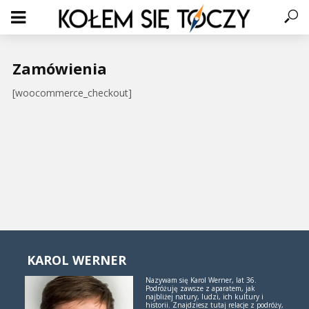
Zamówienia
[woocommerce_checkout]
KAROL WERNER
Nazywam się Karol Werner, lat 36.
Podróżuję zawsze z aparatem, jak
najbliżej natury, ludzi, ich kultury i
historii. Znajdziesz tutaj relacje z podróży,