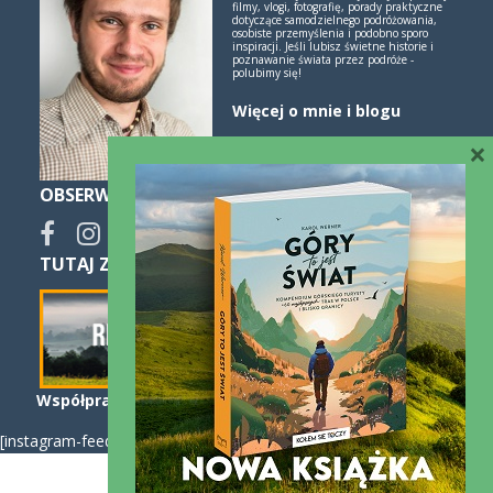
filmy, vlogi, fotografię, porady praktyczne
dotyczące samodzielnego podróżowania,
osobiste przemyślenia i podobno sporo
inspiracji. Jeśli lubisz świetne historie i
poznawanie świata przez podróże -
polubimy się!
Więcej o mnie i blogu
×
OBSERWUJ
TUTAJ ZNAJDZIESZ SPOKO NOCLEGI:
Współpraca
Kontakt
[instagram-feed]