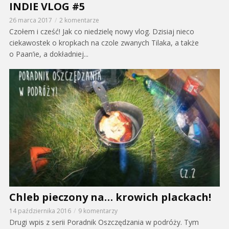
INDIE VLOG #5
26 marca 2017
2 komentarze
Czołem i cześć! Jak co niedzielę nowy vlog. Dzisiaj nieco
ciekawostek o kropkach na czole zwanych Tilaka, a także
o Paan’ie, a dokładniej...
Chleb pieczony na… krowich plackach!
14 października 2016
9 komentarzy
Drugi wpis z serii Poradnik Oszczędzania w podróży. Tym