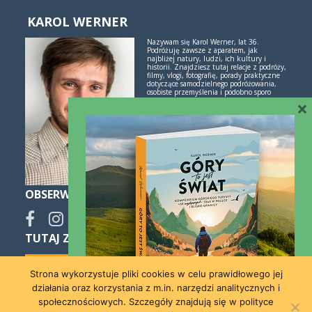
KAROL WERNER
Nazywam się Karol Werner, lat 36.
Podróżuję zawsze z aparatem, jak
najbliżej natury, ludzi, ich kultury i
historii. Znajdziesz tutaj relacje z podróży,
filmy, vlogi, fotografię, porady praktyczne
dotyczące samodzielnego podróżowania,
osobiste przemyślenia i podobno sporo
inspiracji. Jeśli lubisz świetne historie i
×
poznawanie świata przez podróże -
polubimy się!
Więcej o mnie i blogu
OBSERWUJ
TUTAJ ZNAJDZIESZ SPOKO NOCLEGI:
Strona wykorzystuje pliki cookies w celu prawidłowego jej
działania oraz korzystania z m.in. narzędzi analitycznych i
społecznościowych. Szczegóły znajdują się w polityce