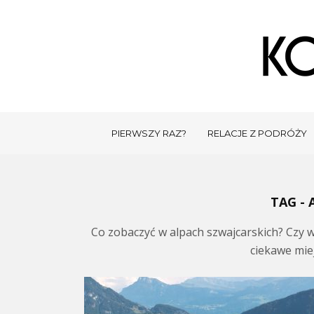
PIERWSZY RAZ?
RELACJE Z PODRÓŻY
TAG - 
Co zobaczyć w alpach szwajcarskich? Czy w 
ciekawe mie