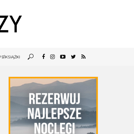
🛒KSIĄŻKI