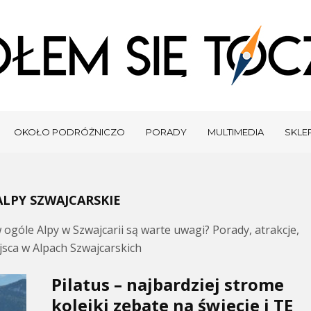
OKOŁO PODRÓŻNICZO
PORADY
MULTIMEDIA
SKLEP
ALPY SZWAJCARSKIE
ogóle Alpy w Szwajcarii są warte uwagi? Porady, atrakcje,
jsca w Alpach Szwajcarskich
Pilatus – najbardziej strome
kolejki zębate na świecie i TE