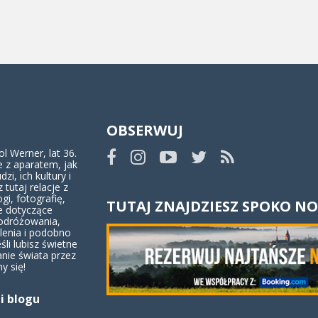
OBSERWUJ
 Werner, lat 36.
 z aparatem, jak
dzi, ich kultury i
z tutaj relacje z
ogi, fotografię,
TUTAJ ZNAJDZIESZ SPOKO NO
e dotyczące
odróżowania,
lenia i podobno
eśli lubisz świetne
anie świata przez
y się!
i blogu