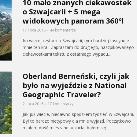
10 mało znanych ciekawostek
o Szwajcarii + 5 mega
widokowych panoram 360°!
17 lipca 2016
44 komentarze
Im więcej czytam o Szwajcarii, tym bardziej fascynuje
mnie ten kraj. Zapraszam do drugiego, naszpikowanego
ciekawostkami tekstu z ostatniego wypadu...
Oberland Berneński, czyli jak
było na wyjeździe z National
Geographic Traveler?
2 lipca 2016
17 komentarzy
Jak już wiecie, niedawno spędziłem tydzień w Szwajcarii.
Był to bardzo nietypowy dla mnie wyjazd. Początkowo
miałem dość mieszane uczucia, bałem się...