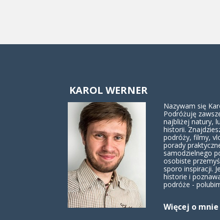
KAROL WERNER
Nazywam się Karol
Podróżuję zawsze
najbliżej natury, lu
historii. Znajdzies
podróży, filmy, vl
porady praktyczn
samodzielnego p
osobiste przemyś
sporo inspiracji. J
historie i poznaw
podróże - polubim
Więcej o mnie 