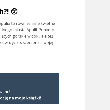
?! 😲
pulia to również inne świetne
jednego miasta Apulii. Ponadto
iących górskie widoki, ale też
to rozważyć rozszerzenie swojej
spamu!
ję na moje książki!