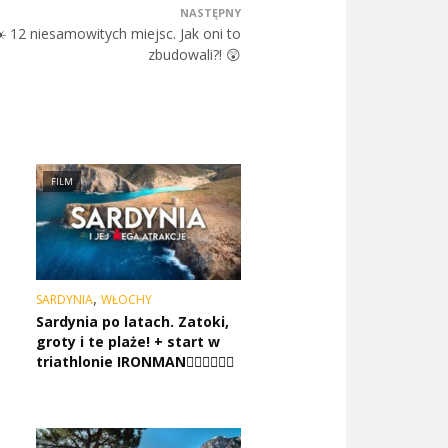
NASTĘPNY
️ 12 niesamowitych miejsc. Jak oni to
zbudowali?! 😲
FILM
,
SARDYNIA
WŁOCHY
Sardynia po latach. Zatoki,
groty i te plaże! + start w
triathlonie IRONMAN🏊🏻🚴🏿🏃‍♀️