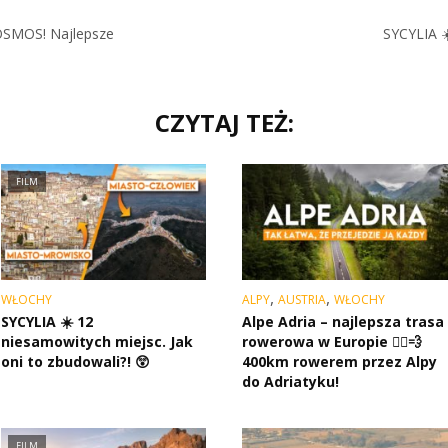
 KOSMOS! Najlepsze
SYCYLIA ☀
CZYTAJ TEŻ:
FILM
,
,
WŁOCHY
ALPY
AUSTRIA
WŁOCHY
SYCYLIA ☀️ 12
Alpe Adria – najlepsza trasa
niesamowitych miejsc. Jak
rowerowa w Europie 🚴‍♂️💨
oni to zbudowali?! 😲
400km rowerem przez Alpy
do Adriatyku!
FILM