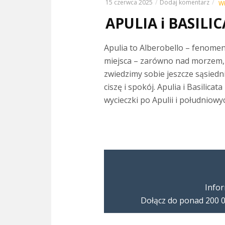
15 czerwca 2025
Dodaj komentarz
W
APULIA i BASILIC
Apulia to Alberobello – fenome
miejsca – zarówno nad morzem, j
zwiedzimy sobie jeszcze sąsiedni 
ciszę i spokój. Apulia i Basilica
wycieczki po Apulii i południowy
Infor
Dołącz do ponad 200 0