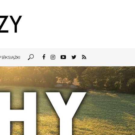
🛒KSIĄŻKI