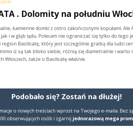
ŁOCHY
ATA . Dolomity na południu Włoch
nalne, kamienne domki z ostro zakończonymi kopułami. Ale A
ak i w głąb lądu. Polecam nie ograniczać się tylko do tego 
region Basilicatę, który jest szczególnie gratką dla ludzi cen
ta mimo iż są tak blisko siebie, różnią się diametralnie i war
ch Włoszech, także o Basilicatę właśnie.
Podobało się? Zostań na dłużej!
macje o nowych treściach wprost na Twojego e-maila. Bez 
00 obserwujących osób i zgarnij
jednorazową mega promoc