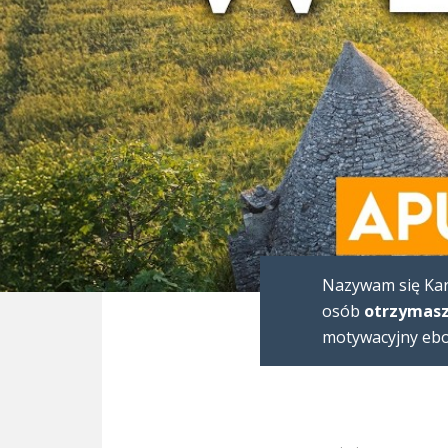
Nazywam się Karo
osób
otrzymasz
motywacyjny eboo