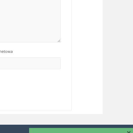
rnetowa
×