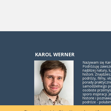
KAROL WERNER
Nazywam się Karol
Podróżuję zawsze
najbliżej natury, lu
historii. Znajdzies
podróży, filmy, vl
porady praktyczn
samodzielnego p
osobiste przemyś
sporo inspiracji. J
historie i poznaw
podróże - polubim