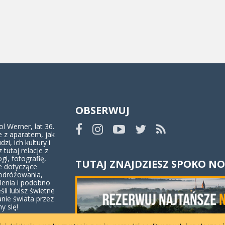
OBSERWUJ
 Werner, lat 36.
 z aparatem, jak
dzi, ich kultury i
z tutaj relacje z
ogi, fotografię,
TUTAJ ZNAJDZIESZ SPOKO NO
e dotyczące
odróżowania,
lenia i podobno
eśli lubisz świetne
anie świata przez
y się!