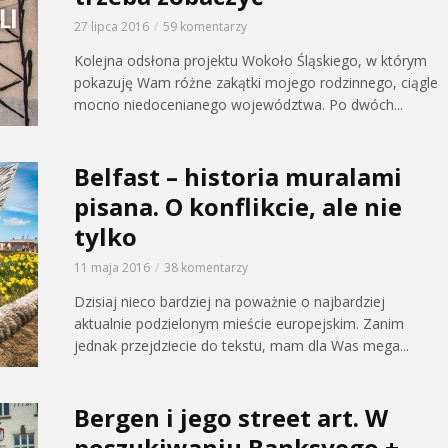
27 lipca 2016
59 komentarzy
Kolejna odsłona projektu Wokoło Śląskiego, w którym
pokazuję Wam różne zakątki mojego rodzinnego, ciągle
mocno niedocenianego województwa. Po dwóch...
Belfast – historia muralami
pisana. O konflikcie, ale nie
tylko
11 maja 2016
38 komentarzy
Dzisiaj nieco bardziej na poważnie o najbardziej
aktualnie podzielonym mieście europejskim. Zanim
jednak przejdziecie do tekstu, mam dla Was mega...
Bergen i jego street art. W
poszukiwaniu Banksyego +