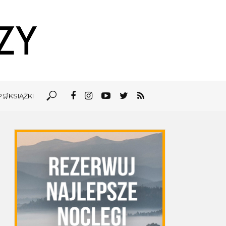
🛒KSIĄŻKI