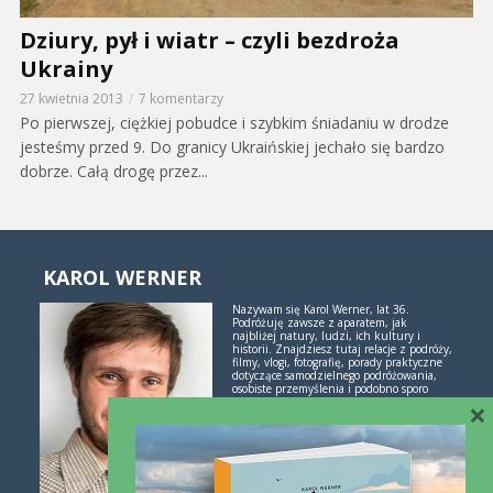
Dziury, pył i wiatr – czyli bezdroża
Ukrainy
27 kwietnia 2013
7 komentarzy
Po pierwszej, ciężkiej pobudce i szybkim śniadaniu w drodze
jesteśmy przed 9. Do granicy Ukraińskiej jechało się bardzo
dobrze. Całą drogę przez...
KAROL WERNER
Nazywam się Karol Werner, lat 36.
Podróżuję zawsze z aparatem, jak
najbliżej natury, ludzi, ich kultury i
historii. Znajdziesz tutaj relacje z podróży,
filmy, vlogi, fotografię, porady praktyczne
dotyczące samodzielnego podróżowania,
osobiste przemyślenia i podobno sporo
×
inspiracji. Jeśli lubisz świetne historie i
poznawanie świata przez podróże -
polubimy się!
Więcej o mnie i blogu