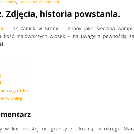
,
,
UKRAINA
UKRAIŃSKIE ZAKARPACIE
 Zdjęcia, historia powstania.
ii
– jak zamek w Branie – znany jako siedziba wampira
ona ilość malowniczych wiosek – na uwagę z pewnością z
l.
z
i
ład nagrobka
emy dalej!
cmentarz
y w linii prostej od granicy z Ukrainą, w okręgu Mar