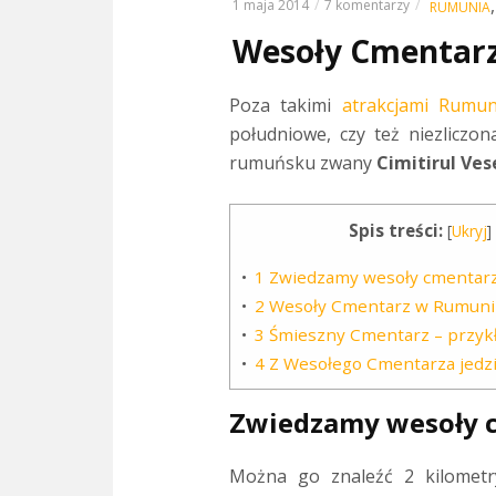
1 maja 2014
7 komentarzy
RUMUNIA
Wesoły Cmentarz.
Poza takimi
atrakcjami Rumun
południowe, czy też niezlicz
rumuńsku zwany
Cimitirul Vese
Spis treści:
[
Ukryj
]
1
Zwiedzamy wesoły cmentar
2
Wesoły Cmentarz w Rumuni
3
Śmieszny Cmentarz – przyk
4
Z Wesołego Cmentarza jedzi
Zwiedzamy wesoły 
Można go znaleźć 2 kilometr