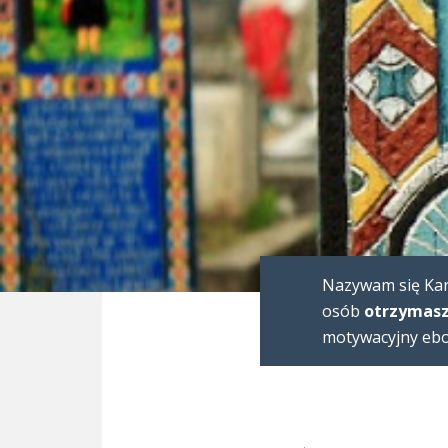
Nazywam się Karo
osób
otrzymasz
motywacyjny eboo