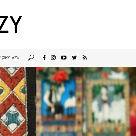
🛒KSIĄŻKI