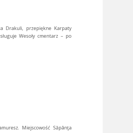
 Drakuli, przepiękne Karpaty
asługuje Wesoły cmentarz – po
amuresz. Miejscowość Săpânţa