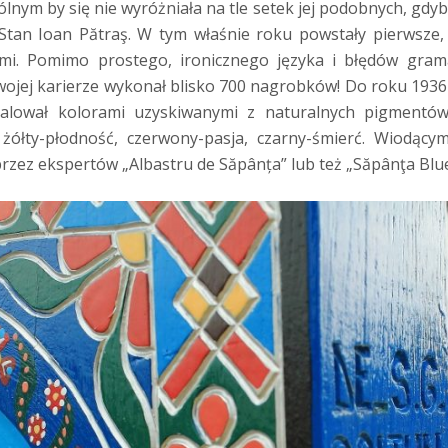
nym by się nie wyróżniała na tle setek jej podobnych, gdy
– Stan Ioan Pătraş. W tym właśnie roku powstały pierwsze
mi. Pomimo prostego, ironicznego języka i błędów gram
swojej karierze wykonał blisko 700 nagrobków! Do roku 1936
 malował kolorami uzyskiwanymi z naturalnych pigmentó
e, żółty-płodność, czerwony-pasja, czarny-śmierć. Wiodący
rzez ekspertów „Albastru de Săpânța” lub też „Săpânţa Blue