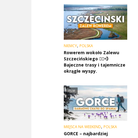
,
NIEMCY
POLSKA
Rowerem wokoło Zalewu
Szczecińskiego 🚴‍♂️💨
Bajeczne trasy i tajemnicze
okrągłe wyspy.
FILM
,
MIEJSCA NA WEEKEND
POLSKA
GORCE – najbardziej