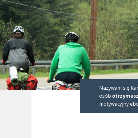
Nazywam się Karo
osób
otrzymasz
motywacyjny eboo