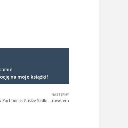
spamu!
ję na moje książki!
NASTĘPNY
y Zachodnie, Ruskie Sedlo – rowerem