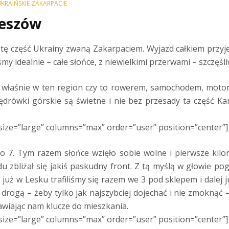
KRAIŃSKIE ZAKARPACIE
zeszów
ę część Ukrainy zwaną Zakarpaciem. Wyjazd całkiem przyje
śmy idealnie – całe słońce, z niewielkimi przerwami – szczęśl
ię właśnie w ten region czy to rowerem, samochodem, moto
rówki górskie są świetne i nie bez przesady ta część Ka
size=”large” columns=”max” order=”user” position=”center”]
o 7. Tym razem słońce wzięło sobie wolne i pierwsze kilo
 zbliżał się jakiś paskudny front. Z tą myślą w głowie pog
już w Lesku trafiliśmy się razem we 3 pod sklepem i dalej j
rogą – żeby tylko jak najszybciej dojechać i nie zmoknąć 
tawiając nam klucze do mieszkania.
size=”large” columns=”max” order=”user” position=”center”]