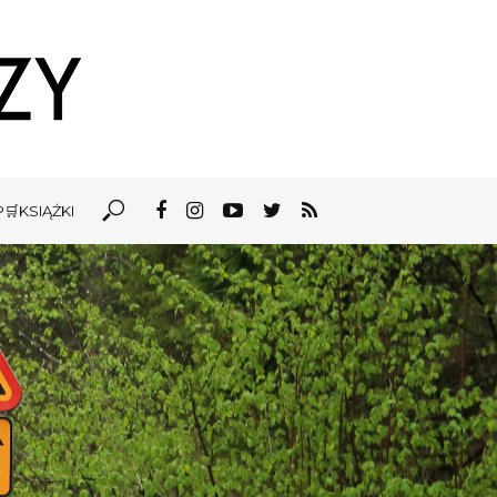
🛒KSIĄŻKI