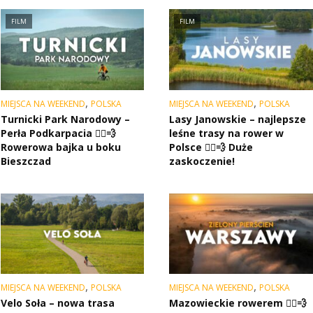
FILM
FILM
,
,
MIEJSCA NA WEEKEND
POLSKA
MIEJSCA NA WEEKEND
POLSKA
Turnicki Park Narodowy –
Lasy Janowskie – najlepsze
Perła Podkarpacia 🚴‍♂️💨
leśne trasy na rower w
Rowerowa bajka u boku
Polsce 🚴‍♂️💨 Duże
Bieszczad
zaskoczenie!
,
,
MIEJSCA NA WEEKEND
POLSKA
MIEJSCA NA WEEKEND
POLSKA
Velo Soła – nowa trasa
Mazowieckie rowerem 🚴‍♂️💨