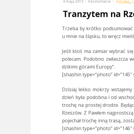
,
4 maja 2013
4 komentarze
POLSKA
U
Tranzytem na R
Trzeba by krótko podsumować t
u mnie na śląsku, to wręcz mieli
Jeśli ktoś ma zamiar wybrać s
polecam. Podobno zwłaszcza węd
dzikimi górami Europy”.
[shashin type=”photo” id=”145″ 
Dzisiaj lekko mokrzy wstajemy 
dzień była podobna i od wschodu
trochę na prostej drodze. Będąc 
Rzeszów. Z Pawłem najprostszą d
pojechał trochę inną trasą, zos
[shashin type=”photo” id=”146″ 