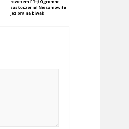
rowerem 🚴‍♂️💨 Ogromne
zaskoczenie! Niesamowite
jeziora na biwak