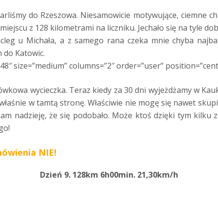
tarliśmy do Rzeszowa. Niesamowicie motywujące, ciemne chm
miejscu z 128 kilometrami na liczniku. Jechało się na tyle dob
cleg u Michała, a z samego rana czeka mnie chyba najba
 do Katowic.
148″ size=”medium” columns=”2″ order=”user” position=”cent
ówkowa wycieczka. Teraz kiedy za 30 dni wyjeżdżamy w Kauka
właśnie w tamtą stronę. Właściwie nie mogę się nawet skupić 
i mam nadzieję, że się podobało. Może ktoś dzięki tym kilku 
go!
ówienia NIE!
Dzień 9. 128km 6h00min. 21,30km/h