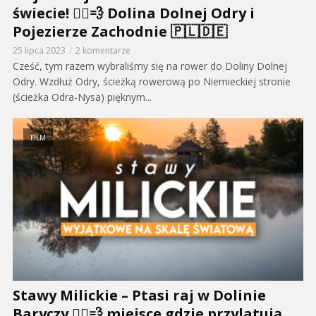
świecie! 🚴‍♂️💨 Dolina Dolnej Odry i
Pojezierze Zachodnie 🇵🇱🇩🇪
25 lipca 2023
2 komentarze
Cześć, tym razem wybraliśmy się na rower do Doliny Dolnej
Odry. Wzdłuż Odry, ścieżką rowerową po Niemieckiej stronie
(ścieżka Odra-Nysa) pięknym...
FILM
Stawy Milickie – Ptasi raj w Dolinie
Baryczy 🚴‍♂️💨 miejsce gdzie przylatują