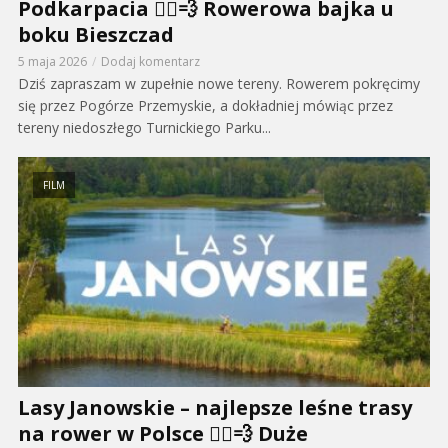
Podkarpacia 🚴‍♂️💨 Rowerowa bajka u
boku Bieszczad
5 maja 2026
Dodaj komentarz
Dziś zapraszam w zupełnie nowe tereny. Rowerem pokręcimy
się przez Pogórze Przemyskie, a dokładniej mówiąc przez
tereny niedoszłego Turnickiego Parku...
FILM
Lasy Janowskie – najlepsze leśne trasy
na rower w Polsce 🚴‍♂️💨 Duże