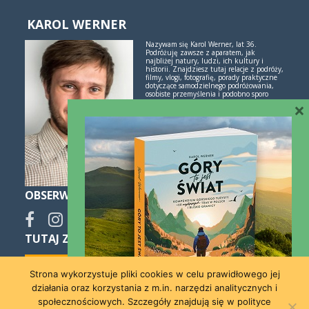
KAROL WERNER
Nazywam się Karol Werner, lat 36.
Podróżuję zawsze z aparatem, jak
najbliżej natury, ludzi, ich kultury i
historii. Znajdziesz tutaj relacje z podróży,
filmy, vlogi, fotografię, porady praktyczne
dotyczące samodzielnego podróżowania,
osobiste przemyślenia i podobno sporo
inspiracji. Jeśli lubisz świetne historie i
×
poznawanie świata przez podróże -
polubimy się!
Więcej o mnie i blogu
OBSERWUJ
TUTAJ ZNAJDZIESZ SPOKO NOCLEGI:
Strona wykorzystuje pliki cookies w celu prawidłowego jej
działania oraz korzystania z m.in. narzędzi analitycznych i
społecznościowych. Szczegóły znajdują się w polityce