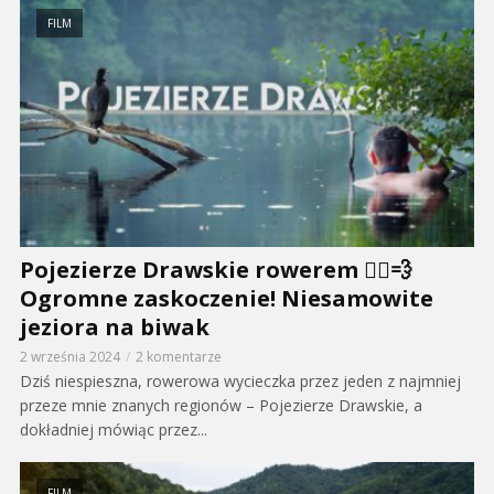
FILM
Pojezierze Drawskie rowerem 🚴‍♂️💨
Ogromne zaskoczenie! Niesamowite
jeziora na biwak
2 września 2024
2 komentarze
Dziś niespieszna, rowerowa wycieczka przez jeden z najmniej
przeze mnie znanych regionów – Pojezierze Drawskie, a
dokładniej mówiąc przez...
FILM