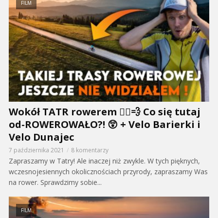
FILM
Wokół TATR rowerem 🚴‍♂️💨 Co się tutaj
od-ROWEROWAŁO?! 😲 + Velo Barierki i
Velo Dunajec
7 października 2021
8 komentarzy
Zapraszamy w Tatry! Ale inaczej niż zwykle. W tych pięknych,
wczesnojesiennych okolicznościach przyrody, zapraszamy Was
na rower. Sprawdzimy sobie...
FILM