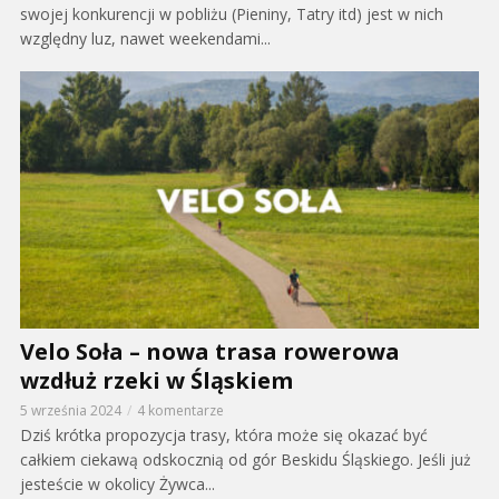
swojej konkurencji w pobliżu (Pieniny, Tatry itd) jest w nich
względny luz, nawet weekendami...
Velo Soła – nowa trasa rowerowa
wzdłuż rzeki w Śląskiem
5 września 2024
4 komentarze
Dziś krótka propozycja trasy, która może się okazać być
całkiem ciekawą odskocznią od gór Beskidu Śląskiego. Jeśli już
jesteście w okolicy Żywca...