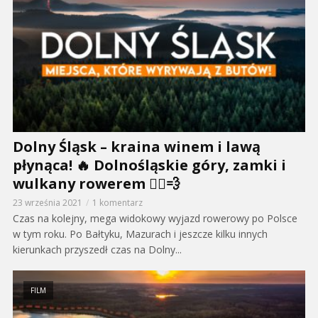
Dolny Śląsk – kraina winem i lawą
płynąca! 🔥 Dolnośląskie góry, zamki i
wulkany rowerem 🚴‍♂️💨
23 września 2021
1 komentarz
Czas na kolejny, mega widokowy wyjazd rowerowy po Polsce
w tym roku. Po Bałtyku, Mazurach i jeszcze kilku innych
kierunkach przyszedł czas na Dolny...
FILM