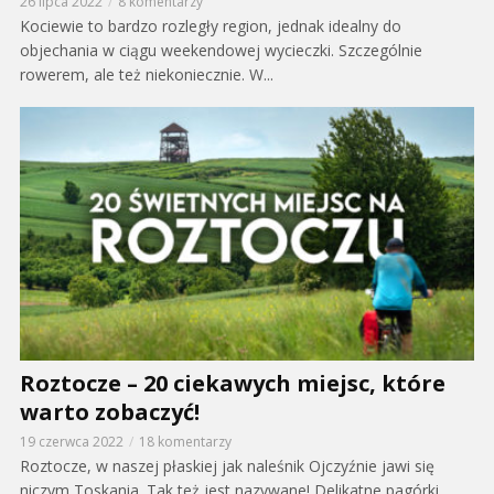
26 lipca 2022
8 komentarzy
Kociewie to bardzo rozległy region, jednak idealny do
objechania w ciągu weekendowej wycieczki. Szczególnie
rowerem, ale też niekoniecznie. W...
Roztocze – 20 ciekawych miejsc, które
warto zobaczyć!
19 czerwca 2022
18 komentarzy
Roztocze, w naszej płaskiej jak naleśnik Ojczyźnie jawi się
niczym Toskania. Tak też jest nazywane! Delikatne pagórki,