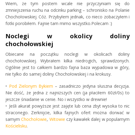
Wiem, że tym postem wcale nie przyczyniam się do
zmniejszenia ruchu na odcinku parking – schronisko na Polanie
Chochołowskiej. Cóż. Przybyłem jednak, co nieco zobaczyłem i
fotki porobiłem. Fajnie tam mimo wszystko.Polecam :)
Noclegi w okolicy doliny
chochołowskiej
Obiecane na początku noclegi w okolicach doliny
chochołowskiej. Wybrałem kilka niedrogich, sprawdzonych.
Ogólnie jest to całkiem bardzo fajna baza wypadowa w góry,
nie tylko do samej doliny Chochołowskiej i na krokusy.
Pod Zielonym Bykiem
– zasadniczo jedyna słuszna decyzja.
Nie dość, że jedna z najniższych cen (ja płaciłem 60zł/0s) to
jeszcze śniadanie w cenie. No i wszystko w drewnie!
Jeśli akurat powyższe jest zajęte lub cena zbyt wysoka to nic
straconego. Zerknijcie, kilka fajnych ofert można dorwać w
samym
Chochołowie
,
Witowie
czy kawałek dalej w popularnym
Kościelisku
.