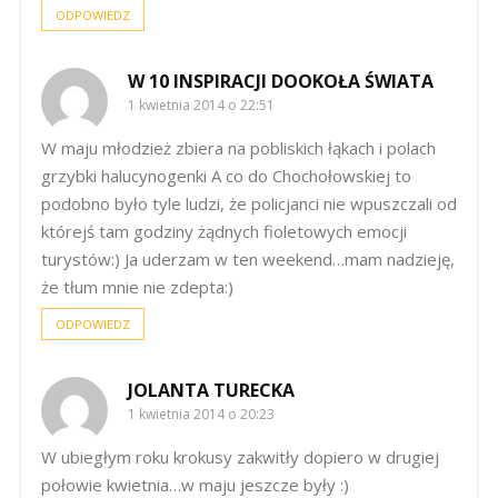
ODPOWIEDZ
W 10 INSPIRACJI DOOKOŁA ŚWIATA
1 kwietnia 2014 o 22:51
W maju młodzież zbiera na pobliskich łąkach i polach
grzybki halucynogenki A co do Chochołowskiej to
podobno było tyle ludzi, że policjanci nie wpuszczali od
którejś tam godziny żądnych fioletowych emocji
turystów:) Ja uderzam w ten weekend…mam nadzieję,
że tłum mnie nie zdepta:)
ODPOWIEDZ
JOLANTA TURECKA
1 kwietnia 2014 o 20:23
W ubiegłym roku krokusy zakwitły dopiero w drugiej
połowie kwietnia…w maju jeszcze były :)