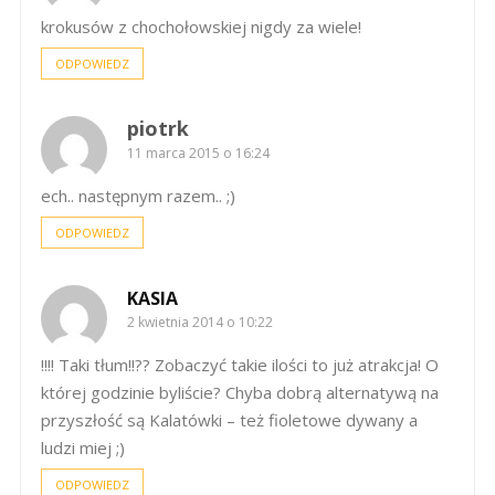
krokusów z chochołowskiej nigdy za wiele!
ODPOWIEDZ
piotrk
11 marca 2015 o 16:24
ech.. następnym razem.. ;)
ODPOWIEDZ
KASIA
2 kwietnia 2014 o 10:22
!!!! Taki tłum!!?? Zobaczyć takie ilości to już atrakcja! O
której godzinie byliście? Chyba dobrą alternatywą na
przyszłość są Kalatówki – też fioletowe dywany a
ludzi miej ;)
ODPOWIEDZ