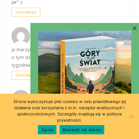
Jar” :)
ODPOWIEDZ
×
Alicja Szu
11 marca 2015 o 15:29
Ja marzyłam o krokusach, dopóki się nie dowiedziałam
o tym dzikim tłumie… Będę kombinować ze środkiem
tygodnia, bo urok takiej wędrówki ludów żaden:(
ODPOWIEDZ
KASIA ZAJKOWSKA
11 marca 2015 o 21:42
Strona wykorzystuje pliki cookies w celu prawidłowego jej
działania oraz korzystania z m.in. narzędzi analitycznych i
ja ;-) ale jak te tłumy to sama nie wiem….
społecznościowych. Szczegóły znajdują się w polityce
prywatności.
ODPOWIEDZ
Zgoda
Dowiedz się więcej