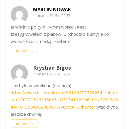
MARCIN NOWAK
11 marca 2015 o 09:37
Ja właśnie po tym Twoim wpisie i Kasai
zrezygnowałem z planów :D (chodzi o tłumy) albo
wymyślę coś z nocką i świtem
ODPOWIEDZ
Krystian Bigos
11 marca 2015 o 09:39
Tak było w weekend (6 marca)
https://www.facebook.com/961004727262644/photo
s/a.970272516335865.1073741829.9610047272626
44/1013594382003678/?type=1&theater
więc chyba
jeszcze chwilkę.
ODPOWIEDZ