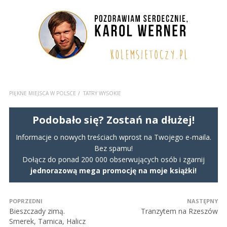
PIĘKNE MIEJSCA W POLSCE
TATRY WYSOKIE
Podobało się? Zostań na dłużej!
Informacje o nowych treściach wprost na Twojego e-maila.
Bez spamu!
Dołącz do ponad 200 000 obserwujących osób i zgarnij
jednorazową mega promocję na moje książki!
POPRZEDNI
NASTĘPNY
Bieszczady zimą.
Tranzytem na Rzeszów
Smerek, Tarnica, Halicz