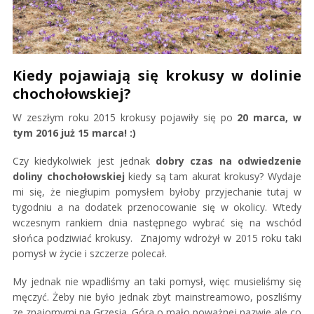
Kiedy pojawiają się krokusy w dolinie
chochołowskiej?
W zeszłym roku 2015 krokusy pojawiły się po
20 marca, w
tym 2016 już 15 marca! :)
Czy kiedykolwiek jest jednak
dobry czas na odwiedzenie
doliny chochołowskiej
kiedy są tam akurat krokusy? Wydaje
mi się, że niegłupim pomysłem byłoby przyjechanie tutaj w
tygodniu a na dodatek przenocowanie się w okolicy. Wtedy
wczesnym rankiem dnia następnego wybrać się na wschód
słońca podziwiać krokusy. Znajomy wdrożył w 2015 roku taki
pomysł w życie i szczerze polecał.
My jednak nie wpadliśmy an taki pomysł, więc musieliśmy się
męczyć. Żeby nie było jednak zbyt mainstreamowo, poszliśmy
ze znajomymi na Grzesia. Góra o mało poważnej nazwie ale co