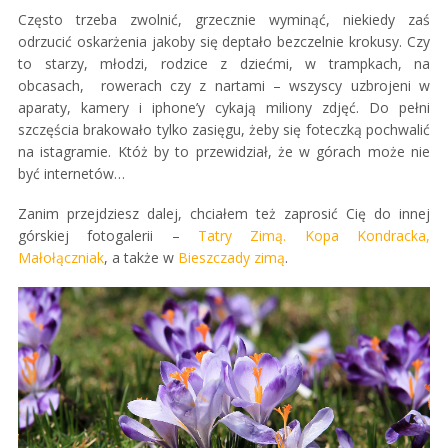
Często trzeba zwolnić, grzecznie wyminąć, niekiedy zaś
odrzucić oskarżenia jakoby się deptało bezczelnie krokusy. Czy
to starzy, młodzi, rodzice z dziećmi, w trampkach, na
obcasach, rowerach czy z nartami – wszyscy uzbrojeni w
aparaty, kamery i iphone’y cykają miliony zdjęć. Do pełni
szczęścia brakowało tylko zasięgu, żeby się foteczką pochwalić
na istagramie. Któż by to przewidział, że w górach może nie
być internetów…
Zanim przejdziesz dalej, chciałem też zaprosić Cię do innej
górskiej fotogalerii –
Tatry Zimą. Kopa Kondracka,
Małołączniak
, a także w
Bieszczady zimą
.