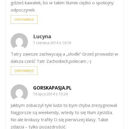
gdzieś kawałek, bo w takim tłumie ciężko o spokojny
odpoczynek.
ODPOWIEDZ
Lucyna
7 czerwca 2014 o 10:16
Tatry zawsze zachwycają a „słodki” Grześ prowadzi w
dalsza cześć Tatr Zachodnich,polecam ;-)
ODPOWIEDZ
GORSKAPASJA.PL
16 lipca 2014 o 15:24
Jakbym zobaczył tyle ludzi to bym chyba zrezygnował.
Najgorsze są weekendy, wtedy to się tłum zjeżdża.
No ale krokusy trafiły Ci się pierwszej klasy. Takie
zdjęcia – tylko pozazdrościć.