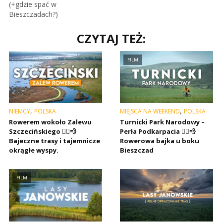
(+gdzie spać w
Bieszczadach?)
CZYTAJ TEŻ:
FILM
,
,
NIEMCY
POLSKA
MIEJSCA NA WEEKEND
POLSKA
Rowerem wokoło Zalewu
Turnicki Park Narodowy –
Szczecińskiego 🚴‍♂️💨
Perła Podkarpacia 🚴‍♂️💨
Bajeczne trasy i tajemnicze
Rowerowa bajka u boku
okrągłe wyspy.
Bieszczad
FILM