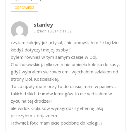
ODPOWIEDZ
stanley
5 grudnia 2014 o 11:32
czytam kolejny już artykuł, i nie pomyslałem że będzie
kiedyś dotyczył mojej osoby :)
byłem również w tym samym czasie w Dol.
Chochołowskiej, tylko że mnie ominęła kolejka do kasy,
gdyż wybrałem się rowerem i wjechałem szlakiem od
strony Dol. Koscieliskiej.
To co ujżały moje oczy to do dzisiaj mam w pamieci,
takich dzikich tłumów lemingów to nie widziałem w
życiu na tej drodze!!!!
ale widok krokusów wynagrodził gehennę jaką
przeżyłem z dojazdem.
i również fotki mam iscie podobne do kolegi ;)