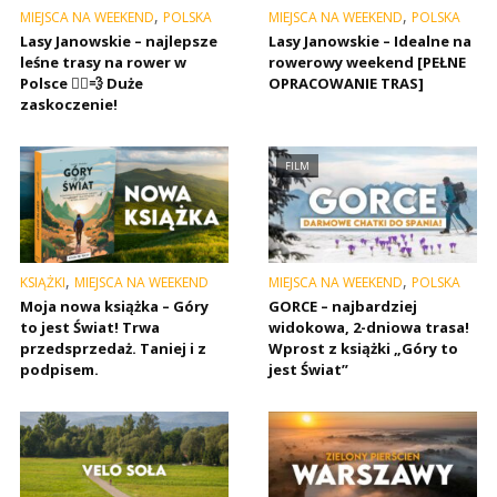
,
,
MIEJSCA NA WEEKEND
POLSKA
MIEJSCA NA WEEKEND
POLSKA
Lasy Janowskie – najlepsze
Lasy Janowskie – Idealne na
leśne trasy na rower w
rowerowy weekend [PEŁNE
Polsce 🚴‍♂️💨 Duże
OPRACOWANIE TRAS]
zaskoczenie!
FILM
,
,
KSIĄŻKI
MIEJSCA NA WEEKEND
MIEJSCA NA WEEKEND
POLSKA
Moja nowa książka – Góry
GORCE – najbardziej
to jest Świat! Trwa
widokowa, 2-dniowa trasa!
przedsprzedaż. Taniej i z
Wprost z książki „Góry to
podpisem.
jest Świat”