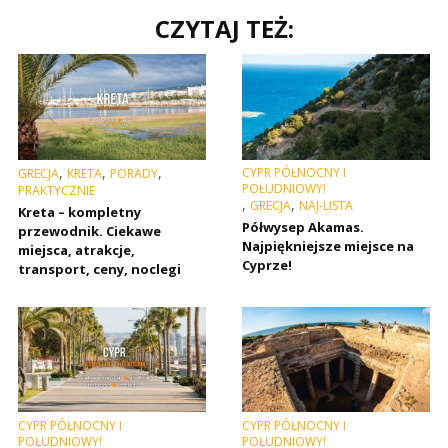
CZYTAJ TEŻ:
,
,
,
CYPR PÓŁNOCNY I
GRECJA
KRETA
PORADY
POŁUDNIOWY!
PRAKTYCZNIE
,
,
GRECJA
NAJ-LISTA
Kreta – kompletny
Półwysep Akamas.
przewodnik. Ciekawe
Najpiękniejsze miejsce na
miejsca, atrakcje,
Cyprze!
transport, ceny, noclegi
CYPR PÓŁNOCNY I
CYPR PÓŁNOCNY I
POŁUDNIOWY!
POŁUDNIOWY!