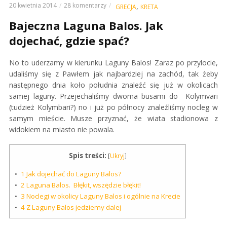
20 kwietnia 2014
28 komentarzy
,
GRECJA
KRETA
Bajeczna Laguna Balos. Jak
dojechać, gdzie spać?
No to uderzamy w kierunku Laguny Balos! Zaraz po przylocie,
udaliśmy się z Pawłem jak najbardziej na zachód, tak żeby
następnego dnia koło południa znaleźć się już w okolicach
samej laguny. Przejechaliśmy dwoma busami do Kolymvari
(tudzież Kolymbari?) no i już po północy znaleźliśmy nocleg w
samym mieście. Musze przyznać, że wiata stadionowa z
widokiem na miasto nie powala.
Spis treści:
[
Ukryj
]
1
Jak dojechać do Laguny Balos?
2
Laguna Balos. Błękit, wszędzie błękit!
3
Noclegi w okolicy Laguny Balos i ogólnie na Krecie
4
Z Laguny Balos jedziemy dalej