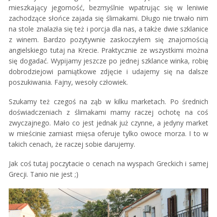
mieszkający jegomość, bezmyślnie wpatrując się w leniwie
zachodzące słońce zajada się ślimakami. Długo nie trwało nim
na stole znalazła się też i porcja dla nas, a także dwie szklanice
z winem. Bardzo pozytywnie zaskoczyłem się znajomością
angielskiego tutaj na Krecie. Praktycznie ze wszystkimi można
się dogadać. Wypijamy jeszcze po jednej szklance winka, robię
dobrodziejowi pamiątkowe zdjęcie i udajemy się na dalsze
poszukiwania. Fajny, wesoły człowiek.
Szukamy też czegoś na ząb w kilku marketach. Po średnich
doświadczeniach z ślimakami mamy raczej ochotę na coś
zwyczajnego. Mało co jest jednak już czynne, a jedyny market
w mieścinie zamiast mięsa oferuje tylko owoce morza. I to w
takich cenach, że raczej sobie darujemy.
Jak coś tutaj poczytacie o cenach na wyspach Greckich i samej
Grecji. Tanio nie jest ;)