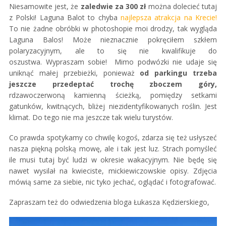
Niesamowite jest, że
zaledwie za 300 zł
można dolecieć tutaj
z Polski! Laguna Balot to chyba
najlepsza atrakcja na Krecie!
To nie żadne obróbki w photoshopie moi drodzy, tak wygląda
Laguna Balos! Może nieznacznie pokręciłem szkłem
polaryzacyjnym, ale to się nie kwalifikuje do
oszustwa. Wypraszam sobie! Mimo podwózki nie udaje się
uniknąć małej przebieżki, ponieważ
od parkingu trzeba
jeszcze przedeptać trochę zboczem góry,
rdzawoczerwoną kamienną ścieżką, pomiędzy setkami
gatunków, kwitnących, bliżej niezidentyfikowanych roślin. Jest
klimat. Do tego nie ma jeszcze tak wielu turystów.
Co prawda spotykamy co chwilę kogoś, zdarza się też usłyszeć
nasza piękną polską mowę, ale i tak jest luz. Strach pomyśleć
ile musi tutaj być ludzi w okresie wakacyjnym. Nie będę się
nawet wysilał na kwieciste, mickiewiczowskie opisy. Zdjęcia
mówią same za siebie, nic tyko jechać, oglądać i fotografować.
Zapraszam też do odwiedzenia bloga Łukasza Kędzierskiego,