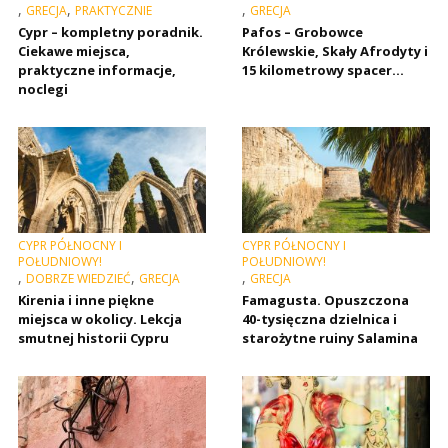
,
,
,
GRECJA
PRAKTYCZNIE
GRECJA
Cypr – kompletny poradnik.
Pafos – Grobowce
Ciekawe miejsca,
Królewskie, Skały Afrodyty i
praktyczne informacje,
15 kilometrowy spacer…
noclegi
CYPR PÓŁNOCNY I
CYPR PÓŁNOCNY I
POŁUDNIOWY!
POŁUDNIOWY!
,
,
,
DOBRZE WIEDZIEĆ
GRECJA
GRECJA
Kirenia i inne piękne
Famagusta. Opuszczona
miejsca w okolicy. Lekcja
40-tysięczna dzielnica i
smutnej historii Cypru
starożytne ruiny Salamina