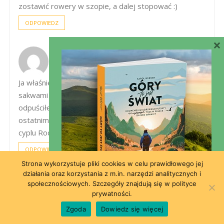
zostawić rowery w szopie, a dalej stopować :)
ODPOWIEDZ
×
ZBYCHACZ
5 sierpnia 2014 o 18:59
Ja właśnie miałem w planach Balos z rowerem i
sakwami ale jak zobaczyłem kamienie i schody to
odpuściłem bo bałem się zostawić samotnie rower na
ostatnim parkingu. ale za to byłem na poprzednim
cyplu Rodopou – super szutry i zatoka.
ODPOWIEDZ
Strona wykorzystuje pliki cookies w celu prawidłowego jej
działania oraz korzystania z m.in. narzędzi analitycznych i
TERESA NIERODA
społecznościowych. Szczegóły znajdują się w polityce
22 kwietnia 2014 o 12:36
prywatności.
Raj na ziemi.
Zgoda
Dowiedz się więcej