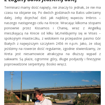
Terminarz mamy dość napięty, nie znaczy to jednak, że nie ma
czasu na obijanie się. Po dwóch godzinach na Balos uderzamy
dalej, żeby dojechać dziś jak najbliżej wąwozu Imbros –
naszego następnego celu na Krecie. Wracając kilkoma stopami
ponownie przez Kissamos i Chanię, wraz z Angielką
mieszkającą na Krecie od kilku lat,meldujemy się w Vrises –
spokojnym miasteczku, z widokiem na przepastne pasmo Gór
Białych z najwyższym szczytem 2456 m n.p.m. Jako, że obaj
jeździmy na rowerze dość regularnie, zgodnie stwierdzamy, że
Kreta jest niesamowicie atrakcyjna na dłuższy wypad z
sakwami. Są plaże, ogromne góry, długie podjazdy i finezyjnie
poprowadzone serpentyny. Bosko wręcz.