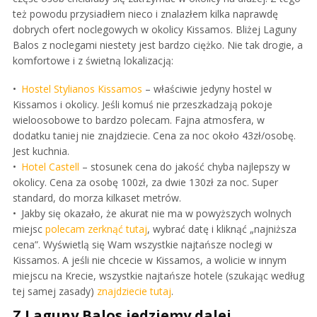
też powodu przysiadłem nieco i znalazłem kilka naprawdę
dobrych ofert noclegowych w okolicy Kissamos. Bliżej Laguny
Balos z noclegami niestety jest bardzo ciężko. Nie tak drogie, a
komfortowe i z świetną lokalizacją:
Hostel Stylianos Kissamos
– właściwie jedyny hostel w
Kissamos i okolicy. Jeśli komuś nie przeszkadzają pokoje
wieloosobowe to bardzo polecam. Fajna atmosfera, w
dodatku taniej nie znajdziecie. Cena za noc około 43zł/osobę.
Jest kuchnia.
Hotel Castell
– stosunek cena do jakość chyba najlepszy w
okolicy. Cena za osobę 100zł, za dwie 130zł za noc. Super
standard, do morza kilkaset metrów.
Jakby się okazało, że akurat nie ma w powyższych wolnych
miejsc
polecam zerknąć tutaj
, wybrać datę i kliknąć „najniższa
cena”. Wyświetlą się Wam wszystkie najtańsze noclegi w
Kissamos. A jeśli nie chcecie w Kissamos, a wolicie w innym
miejscu na Krecie, wszystkie najtańsze hotele (szukając według
tej samej zasady)
znajdziecie tutaj
.
Z Laguny Balos jedziemy dalej