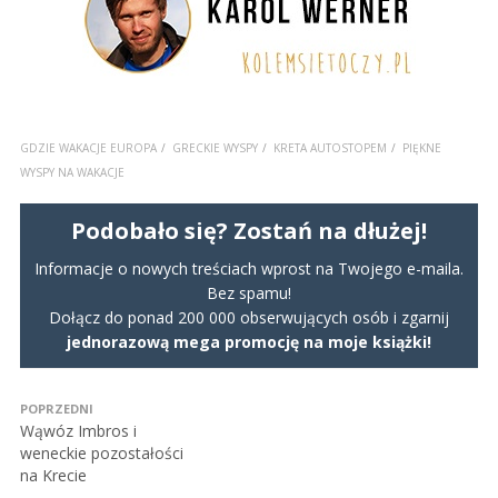
GDZIE WAKACJE EUROPA
GRECKIE WYSPY
KRETA AUTOSTOPEM
PIĘKNE
WYSPY NA WAKACJE
Podobało się? Zostań na dłużej!
Informacje o nowych treściach wprost na Twojego e-maila.
Bez spamu!
Dołącz do ponad 200 000 obserwujących osób i zgarnij
jednorazową mega promocję na moje książki!
POPRZEDNI
Wąwóz Imbros i
weneckie pozostałości
na Krecie