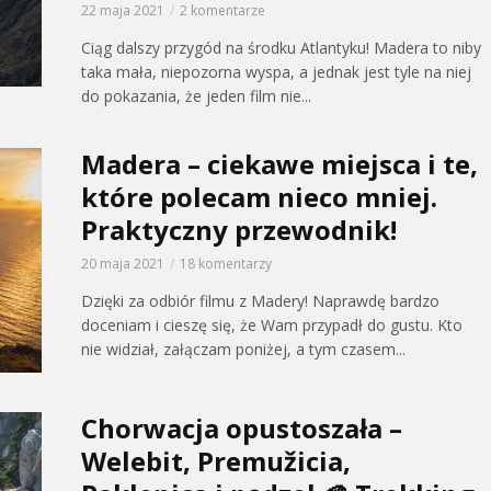
22 maja 2021
2 komentarze
Ciąg dalszy przygód na środku Atlantyku! Madera to niby
taka mała, niepozorna wyspa, a jednak jest tyle na niej
do pokazania, że jeden film nie...
Madera – ciekawe miejsca i te,
które polecam nieco mniej.
Praktyczny przewodnik!
20 maja 2021
18 komentarzy
Dzięki za odbiór filmu z Madery! Naprawdę bardzo
doceniam i cieszę się, że Wam przypadł do gustu. Kto
nie widział, załączam poniżej, a tym czasem...
Chorwacja opustoszała –
Welebit, Premužicia,