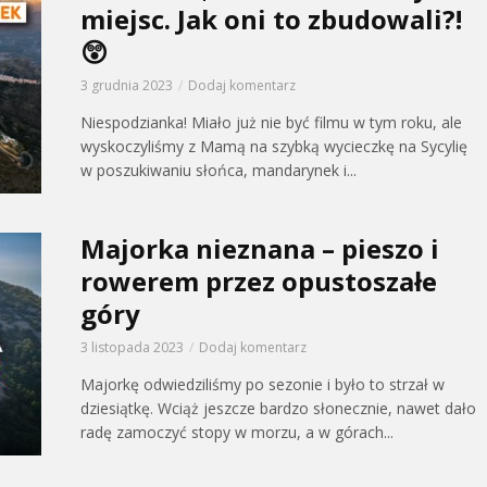
miejsc. Jak oni to zbudowali?!
😲
3 grudnia 2023
Dodaj komentarz
Niespodzianka! Miało już nie być filmu w tym roku, ale
wyskoczyliśmy z Mamą na szybką wycieczkę na Sycylię
w poszukiwaniu słońca, mandarynek i...
Majorka nieznana – pieszo i
rowerem przez opustoszałe
góry
3 listopada 2023
Dodaj komentarz
Majorkę odwiedziliśmy po sezonie i było to strzał w
dziesiątkę. Wciąż jeszcze bardzo słonecznie, nawet dało
radę zamoczyć stopy w morzu, a w górach...