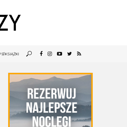
🛒KSIĄŻKI