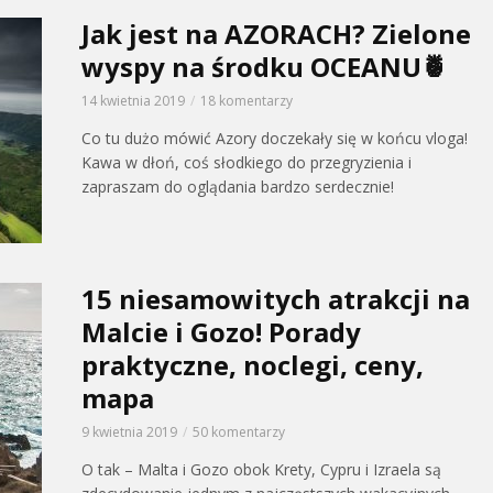
Jak jest na AZORACH? Zielone
wyspy na środku OCEANU🍍
14 kwietnia 2019
18 komentarzy
Co tu dużo mówić Azory doczekały się w końcu vloga!
Kawa w dłoń, coś słodkiego do przegryzienia i
zapraszam do oglądania bardzo serdecznie!
15 niesamowitych atrakcji na
Malcie i Gozo! Porady
praktyczne, noclegi, ceny,
mapa
9 kwietnia 2019
50 komentarzy
O tak – Malta i Gozo obok Krety, Cypru i Izraela są