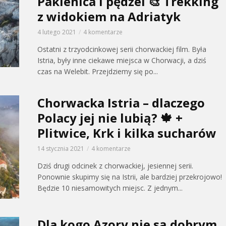
Paklenica i pędzel 🎨 Trekking
z widokiem na Adriatyk
4 lutego 2021
4 komentarze
Ostatni z trzyodcinkowej serii chorwackiej film. Była
Istria, były inne ciekawe miejsca w Chorwacji, a dziś
czas na Welebit. Przejdziemy się po...
Chorwacka Istria – dlaczego
Polacy jej nie lubią? 🍁 +
Plitwice, Krk i kilka sucharów
14 stycznia 2021
4 komentarze
Dziś drugi odcinek z chorwackiej, jesiennej serii.
Ponownie skupimy się na Istrii, ale bardziej przekrojowo!
Będzie 10 niesamowitych miejsc. Z jednym...
Dla kogo Azory nie są dobrym