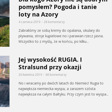
pomysłem? Pogoda i tanie
loty na Azory
4 czerwca 2019
28 komentarzy
Zabraliśmy ze sobą kremy do opalania, okulary do
pływania, stroje kąpielowe no i parawan rzecz jasna.
Wszystko to z myślą, że w końcu, po kilku...
Jej wysokość RUGIA. I
Stralsund przy okazji
26 kwietnia 2019
66 komentarzy
No i wracamy po dwóch latach do Niemiec! Rugia to
największa niemiecka wyspa, a zarazem szósta
największa na całym Bałtyku. Przy czym jest to wyspa...