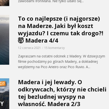
zawodami IronMana. Nie tylko udało się...
To co najlepsze (i najgorsze)
na Maderze. Jaki był koszt
wyjazdu? I czemu tak drogo?!
🤯 Madera 4/4
12 czerwca 2021
15 komentarzy
Zapraszam na ostatni odcinek z Madery. W dzisiejszym
filmie pochodzimy po górach Madery, a dokładniej
wejdziemy na Pico Arieiro oraz Pico Ruvio. A...
Madera i jej lewady. O
odkrywcach, którzy nie chcieli
tej bezludnej wyspy na
własność. Madera 2/3