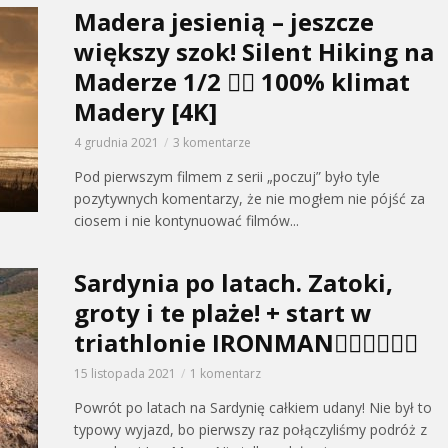
Madera jesienią – jeszcze
większy szok! Silent Hiking na
Maderze 1/2 🚶‍♂️ 100% klimat
Madery [4K]
4 grudnia 2021
3 komentarze
Pod pierwszym filmem z serii „poczuj” było tyle
pozytywnych komentarzy, że nie mogłem nie pójść za
ciosem i nie kontynuować filmów...
Sardynia po latach. Zatoki,
groty i te plaże! + start w
triathlonie IRONMAN🏊🏻🚴🏿🏃‍♀️
15 listopada 2021
1 komentarz
Powrót po latach na Sardynię całkiem udany! Nie był to
typowy wyjazd, bo pierwszy raz połączyliśmy podróż z