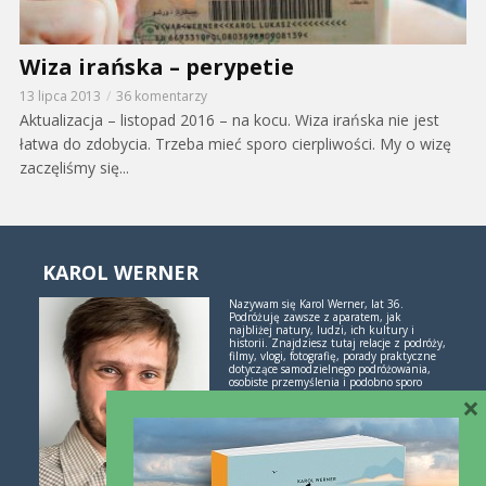
Wiza irańska – perypetie
13 lipca 2013
36 komentarzy
Aktualizacja – listopad 2016 – na kocu. Wiza irańska nie jest
łatwa do zdobycia. Trzeba mieć sporo cierpliwości. My o wizę
zaczęliśmy się...
KAROL WERNER
Nazywam się Karol Werner, lat 36.
Podróżuję zawsze z aparatem, jak
najbliżej natury, ludzi, ich kultury i
historii. Znajdziesz tutaj relacje z podróży,
filmy, vlogi, fotografię, porady praktyczne
dotyczące samodzielnego podróżowania,
osobiste przemyślenia i podobno sporo
inspiracji. Jeśli lubisz świetne historie i
×
poznawanie świata przez podróże -
polubimy się!
Więcej o mnie i blogu