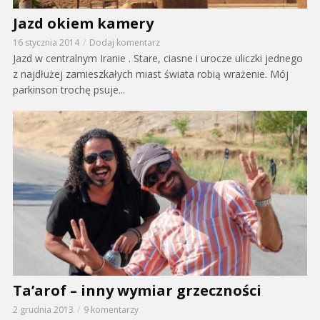
Jazd okiem kamery
16 stycznia 2014
Dodaj komentarz
Jazd w centralnym Iranie . Stare, ciasne i urocze uliczki jednego
z najdłużej zamieszkałych miast świata robią wrażenie. Mój
parkinson trochę psuje...
Ta’arof – inny wymiar grzeczności
2 grudnia 2013
9 komentarzy