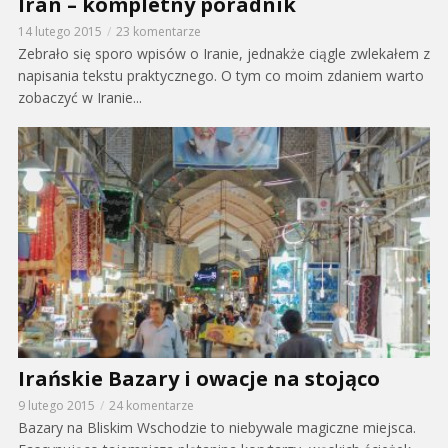
Iran – kompletny poradnik
14 lutego 2015
23 komentarze
Zebrało się sporo wpisów o Iranie, jednakże ciągle zwlekałem z
napisania tekstu praktycznego. O tym co moim zdaniem warto
zobaczyć w Iranie...
Irańskie Bazary i owacje na stojąco
9 lutego 2015
24 komentarze
Bazary na Bliskim Wschodzie to niebywale magiczne miejsca.