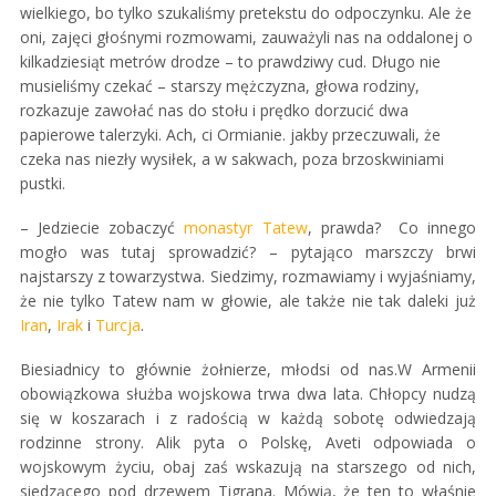
wielkiego, bo tylko szukaliśmy pretekstu do odpoczynku. Ale że
oni, zajęci głośnymi rozmowami, zauważyli nas na oddalonej o
kilkadziesiąt metrów drodze – to prawdziwy cud. Długo nie
musieliśmy czekać – starszy mężczyzna, głowa rodziny,
rozkazuje zawołać nas do stołu i prędko dorzucić dwa
papierowe talerzyki. Ach, ci Ormianie. jakby przeczuwali, że
czeka nas niezły wysiłek, a w sakwach, poza brzoskwiniami
pustki.
– Jedziecie zobaczyć
monastyr Tatew
, prawda? Co innego
mogło was tutaj sprowadzić? – pytająco marszczy brwi
najstarszy z towarzystwa. Siedzimy, rozmawiamy i wyjaśniamy,
że nie tylko Tatew nam w głowie, ale także nie tak daleki już
Iran
,
Irak
i
Turcja
.
Biesiadnicy to głównie żołnierze, młodsi od nas.W Armenii
obowiązkowa służba wojskowa trwa dwa lata. Chłopcy nudzą
się w koszarach i z radością w każdą sobotę odwiedzają
rodzinne strony. Alik pyta o Polskę, Aveti odpowiada o
wojskowym życiu, obaj zaś wskazują na starszego od nich,
siedzącego pod drzewem Tigrana. Mówią, że ten to właśnie