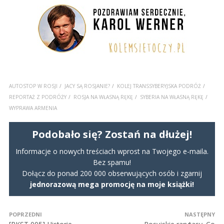
AUTOSTOP W ROSJI
JACY SĄ ROSJANIE?
KOLEJ TRANSSYBERYJSKA PODRÓŻ
REPORTAŻ Z PODRÓŻY
ROSJA NA WŁASNĄ RĘKĘ
SYBERIA NA WŁASNĄ RĘKĘ
WYPRAWA ARMENIA
Podobało się? Zostań na dłużej!
Informacje o nowych treściach wprost na Twojego e-maila.
Bez spamu!
Dołącz do ponad 200 000 obserwujących osób i zgarnij
jednorazową mega promocję na moje książki!
POPRZEDNI
NASTĘPNY