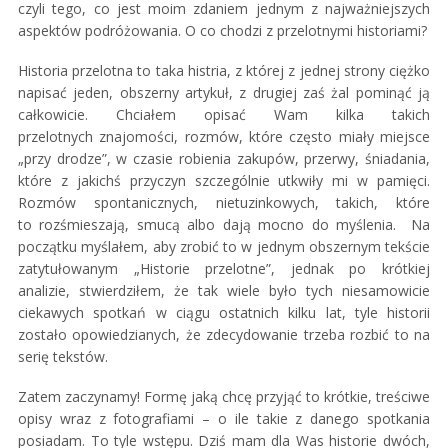
czyli tego, co jest moim zdaniem jednym z najważniejszych
aspektów podróżowania. O co chodzi z przelotnymi historiami?
Historia przelotna to taka histria, z której z jednej strony ciężko
napisać jeden, obszerny artykuł, z drugiej zaś żal pominąć ją
całkowicie. Chciałem opisać Wam kilka takich
przelotnych znajomości, rozmów, które często miały miejsce
„przy drodze”, w czasie robienia zakupów, przerwy, śniadania,
które z jakichś przyczyn szczególnie utkwiły mi w pamięci.
Rozmów spontanicznych, nietuzinkowych, takich, które
to rozśmieszają, smucą albo dają mocno do myślenia. Na
początku myślałem, aby zrobić to w jednym obszernym tekście
zatytułowanym „Historie przelotne”, jednak po krótkiej
analizie, stwierdziłem, że tak wiele było tych niesamowicie
ciekawych spotkań w ciągu ostatnich kilku lat, tyle historii
zostało opowiedzianych, że zdecydowanie trzeba rozbić to na
serię tekstów.
Zatem zaczynamy! Formę jaką chcę przyjąć to krótkie, treściwe
opisy wraz z fotografiami – o ile takie z danego spotkania
posiadam. To tyle wstępu. Dziś mam dla Was historie dwóch,