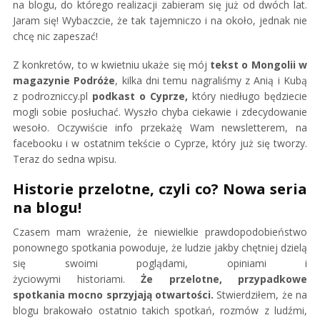
na blogu, do którego realizacji zabieram się już od dwóch lat.
Jaram się! Wybaczcie, że tak tajemniczo i na około, jednak nie
chcę nic zapeszać!
Z konkretów, to w kwietniu ukaże się mój
tekst o Mongolii w
magazynie Podróże
, kilka dni temu nagraliśmy z Anią i Kubą
z podrozniccy.pl
podkast o Cyprze,
który niedługo będziecie
mogli sobie posłuchać. Wyszło chyba ciekawie i zdecydowanie
wesoło. Oczywiście info przekażę Wam newsletterem, na
facebooku i w ostatnim tekście o Cyprze, który już się tworzy.
Teraz do sedna wpisu.
Historie przelotne, czyli co? Nowa seria
na blogu!
Czasem mam wrażenie, że niewielkie prawdopodobieństwo
ponownego spotkania powoduje, że ludzie jakby chętniej dzielą
się swoimi poglądami, opiniami i
życiowymi historiami.
Że przelotne, przypadkowe
spotkania mocno sprzyjają otwartości.
Stwierdziłem, że na
blogu brakowało ostatnio takich spotkań, rozmów z ludźmi,