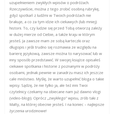
uzupełnieniem zwykłych wpisów o podróżach.
Rzeczywiście, można z tego zrobić osobną rubrykę,
gdyż spotkań z ludźmi w Twoich podróżach nie
brakuje, a co za tym idzie ich ciekawych (lub mniej)
historii. To, czy ludzie się przed Tobą otworzą zależy
w dużej mierze od Ciebie, a także kraju w którym
jesteś. Ja zawsze mam ze sobą karteczki oraz
długopis i jeśli trudno się rozmawia ze względu na
barierę językową, zawsze można to narysować lub w
inny sposób przedstawić. W swojej książce opisałeś
ciekawe spotkania i historie z poznanymi w podróży
osobami, jednak pewnie w zanadrzu masz ich jeszcze
całe mnóstwo. Myślę, że warto uzupełnić bloga o takie
wpisy. Sądzę, że nie tylko ja, ale też inni Twoi
czytelnicy czekamy na obiecane nam już dawno vlogi
(video-blogi). Oprócz „zwykłego” wpisu, zrób taki z
Malty, na której obecnie jesteś. I na koniec – najlepsze
życzenia urodzinowe!