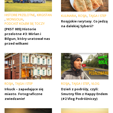
,
HISTORIE PRZELOTNE
KIRGISTAN
,
,
KULINARIA
ROSJA
TAJGA I STEP
,
,
MONGOLIA
Rosyjskie rarytasy. Co jedzą
PODCAST KOŁEM SIĘ TOCZY
na dalekiej Syberii?
[PKST 005] Historie
przelotne #3: Mirlan i
Bilgun, który uratował nas
przed wilkami
FILM
,
,
,
ROSJA
TAJGA I STEP
ROSJA
TAJGA I STEP
VLOG
Irkuck – zapadające się
Dzień z podróży, czyli:
miasto. Fotograficzne
Smutny film z Happy Endem
zwiedzanie!
(#2 Vlog Podróżniczy)