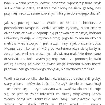
rybę. – Wadim jestem. Jedzcie, smaczna, wprost z jeziora Issyk
Kul – oblizuje palce, zostawia rozłożoną na ziemi gazetę, nas
przy niej nieco zdezorientowanych i biegnie do swojego „biura”.
Jak się później okazuje, Wadim to 58-letni ochroniarz, z
pochodzenia Rosjanin. Bardzo wesoły, życzliwy, nieco ziejący
alkoholem człowiek. Zajmuje się pilnowaniem maszyn, którymi
Chińczycy budują w Kirgistanie drogi. Jego biuro ma na oko 10
metrów kwadratowych i jest niczym innym jak blaszaną budą.
Można rzec – kontener -który od kontenera różni się tylko tym,
że zamiast wielkich, blaszanych drzwi, ma maleńkie drewniane
drzwiczki, a z boku wyrżniętą najpewniej za pomocą kątówki
dziurę służącą za okno na świat, dzięki któremu Wadin może
pilnować całego chińskiego dobytku, nie wychodząc z biura.
Wadim wraca po kilku chwilach, dzierżąc pod pachą jakiś gruby,
stary album. – Mówicie, żeście z Polszy?! Uwielbiam wasz kraj!
– uśmiecha się, po czym zaczyna wertować ów album. Okazuje
się, że jest to zbiór fotografii ze służby wojskowej, którą
Wadim odbył we Frankfurcie nad Odrą i wielokrotnie był w
Polsce. W latach 1975 – 1977 woził on swoim