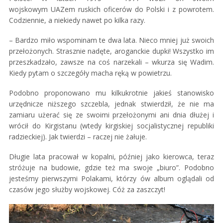
wojskowym UAZem ruskich oficerów do Polski i z powrotem.
Codziennie, a niekiedy nawet po kilka razy.
– Bardzo miło wspominam te dwa lata. Nieco mniej już swoich
przełożonych. Strasznie nadęte, aroganckie dupki! Wszystko im
przeszkadzało, zawsze na coś narzekali – wkurza się Wadim.
Kiedy pytam o szczegóły macha ręką w powietrzu.
Podobno proponowano mu kilkukrotnie jakieś stanowisko
urzędnicze niższego szczebla, jednak stwierdził, że nie ma
zamiaru użerać się ze swoimi przełożonymi ani dnia dłużej i
wrócił do Kirgistanu (wtedy kirgiskiej socjalistycznej republiki
radzieckiej). Jak twierdzi – raczej nie żałuje.
Długie lata pracował w kopalni, później jako kierowca, teraz
stróżuje na budowie, gdzie też ma swoje „biuro”. Podobno
jesteśmy pierwszymi Polakami, którzy ów album oglądali od
czasów jego służby wojskowej. Cóż za zaszczyt!