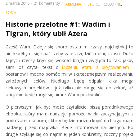
2 marca 2016
21 komentarzy
,
,
ARMENIA
HISTORIE PRZELOTNE
ROSJA
Historie przelotne #1: Wadim i
Tigran, który ubił Azera
Cześć Wam. Dzieje się sporo ostatnimi czasy, najchętniej to
nie kładłbym się spać, żeby zaoszczędzić trochę czasu. Dużo
fajnych rzeczy kręci się wokoło bloga i wygląda to tak, jakby
sam los czytał tekst o
łączeniu etatu z blogowaniem
i
postanowił mocno pomóc mi w skuteczniejszym realizowaniu
założonych celów. Niedługo będę odpalał kilka mega
ciekawych projektów i już tylko nie mogę się doczekać, aż
oficjalnie będę mógł się nimi z Wami pochwalić.
O pierwszym, jak być może czytaliście, piszę poradnikowego
ebooka, który mam nadzieje pomoże wielu zaczynającym z
podróżami osobom, i który będzie można kupić na blogu mam
nadzieję przed majówką. Będę informował na bieżąco. Po
drugie szykuje się co najmniej jeden konkretny, roczny projekt