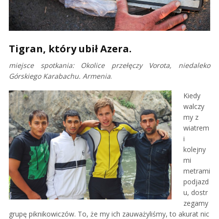
Tigran, który ubił Azera.
miejsce spotkania: Okolice przełęczy Vorota, niedaleko
Górskiego Karabachu. Armenia
.
Kiedy
walczy
my z
wiatrem
i
kolejny
mi
metrami
podjazd
u, dostr
zegamy
grupę piknikowiczów. To, że my ich zauważyliśmy, to akurat nic