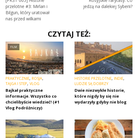
[PKST 005] Historie
Rosyjskie rarytasy. Co
przelotne #3: Mirlan i
jedzą na dalekiej Syberii?
Bilgun, który uratował
nas przed wilkami
CZYTAJ TEŻ:
FILM
,
,
,
,
PRAKTYCZNIE
ROSJA
HISTORIE PRZELOTNE
INDIE
,
TAJGA I STEP
VLOG
LUDZIE SĄ DOBRZY
Bajkał praktyczne
Dwie niezwykłe historie,
informacje. Wszystko co
które nigdy by się nie
chcielibyście wiedzieć! (#1
wydarzyły gdyby nie blog
Vlog Podróżniczy)