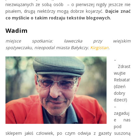
niezwiązanych ze sobą osób – o pierwszej nigdy jeszcze nie
pisałem, drugą niektórzy mogą dobrze kojarzyć.
Dajcie znać
co myślicie o takim rodzaju tekstów blogowych.
Wadim
miejsce spotkania: ławeczka przy wiejskim
spożywczaku, nieopodal miasta Bałykczy.
Kirgistan
.
–
Zdrast
wujtie
Rebiata!
(dzień
dobry
dzieci!)
–
zagaduj
e nas
pod
sklepem jakiś człowiek, po czym odwija z gazety suszoną