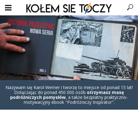
Nazywam się Karol Werner i tworzę to miejsce od ponad 15 lat!
Dołączając do ponad 450 000 osób
otrzymasz masę
podróżniczych pomysłów
, a także bezpłatny praktyczno-
motywacyjny ebook "Podróżniczy Inspirator".