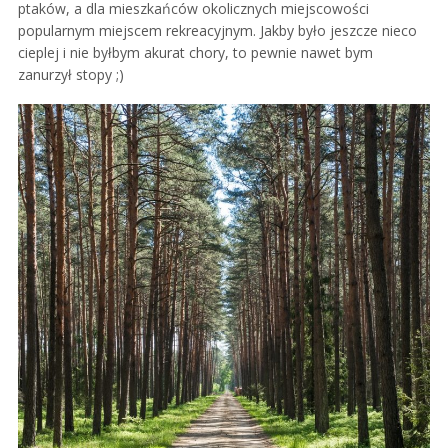
ptaków, a dla mieszkańców okolicznych miejscowości
popularnym miejscem rekreacyjnym. Jakby było jeszcze nieco
cieplej i nie byłbym akurat chory, to pewnie nawet bym
zanurzył stopy ;)