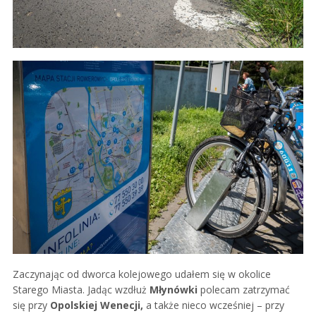
Zaczynając od dworca kolejowego udałem się w okolice
Starego Miasta. Jadąc wzdłuż
Młynówki
polecam zatrzymać
się przy
Opolskiej Wenecji,
a także nieco wcześniej – przy