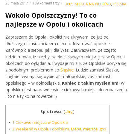
23 maja 2017
109 komentarzy
,
,
360º
MIEJSCA NA WEEKEND
POLSKA
Wokoło Opolszczyzny! To co
najlepsze w Opolu i okolicach
Zapraszam do Opola i okolic! Nie ukrywam, że już od
dłuższego czasu chciałem nieco odczarować opolskie.
Zarówno dla siebie, jak i dla Was. Zauważyłem, że często
ludzie mówią, iż niezbyt wiele ciekawych miejsc jest w Opolu i
okolicach do oglądania. I wydaje mi się, że Opolskie boryka się
z podobnym problemem co
Śląskie
. Ludzie zamiast Śląska,
chętniej wydają się wybierać małopolskie, zaś zamiast
opolskiego – w dolnośląskie.
Koniec z takim myśleniem!
W
opolskim jest naprawdę wiele ciekawych miejsc do zobaczenia.
I to nie tylko na rowerze! :)
Spis treści:
[
Ukryj
]
1
Ciekawe miejsca w Opolskie
2
Weekend w Opolu i opolskim. Mapa, miejsca, gpx