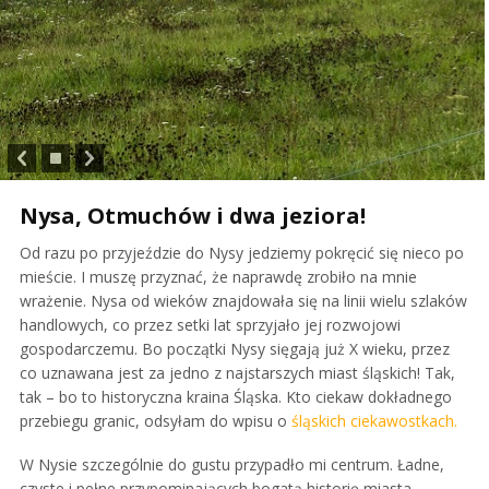
Nysa, Otmuchów i dwa jeziora!
Od razu po przyjeździe do Nysy jedziemy pokręcić się nieco po
mieście. I muszę przyznać, że naprawdę zrobiło na mnie
wrażenie. Nysa od wieków znajdowała się na linii wielu szlaków
handlowych, co przez setki lat sprzyjało jej rozwojowi
gospodarczemu. Bo początki Nysy sięgają już X wieku, przez
co uznawana jest za jedno z najstarszych miast śląskich! Tak,
tak – bo to historyczna kraina Śląska. Kto ciekaw dokładnego
przebiegu granic, odsyłam do wpisu o
śląskich ciekawostkach.
W Nysie szczególnie do gustu przypadło mi centrum. Ładne,
czyste i pełne przypominających bogatą historię miasta