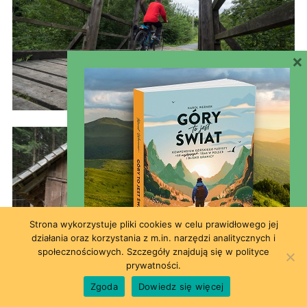
×
Strona wykorzystuje pliki cookies w celu prawidłowego jej
działania oraz korzystania z m.in. narzędzi analitycznych i
społecznościowych. Szczegóły znajdują się w polityce
prywatności.
Zgoda
Dowiedz się więcej