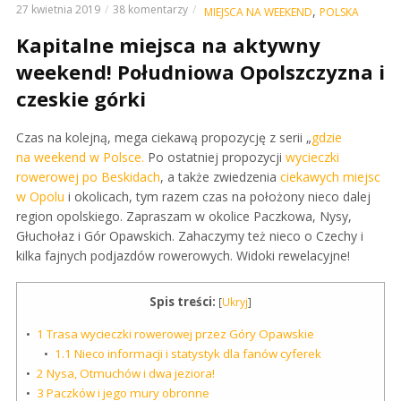
27 kwietnia 2019
38 komentarzy
,
MIEJSCA NA WEEKEND
POLSKA
Kapitalne miejsca na aktywny
weekend! Południowa Opolszczyzna i
czeskie górki
Czas na kolejną, mega ciekawą propozycję z serii „
gdzie
na weekend w Polsce.
Po ostatniej propozycji
wycieczki
rowerowej po Beskidach
, a także zwiedzenia
ciekawych miejsc
w Opolu
i okolicach, tym razem czas na położony nieco dalej
region opolskiego. Zapraszam w okolice Paczkowa, Nysy,
Głuchołaz i Gór Opawskich. Zahaczymy też nieco o Czechy i
kilka fajnych podjazdów rowerowych. Widoki rewelacyjne!
Spis treści:
[
Ukryj
]
1
Trasa wycieczki rowerowej przez Góry Opawskie
1.1
Nieco informacji i statystyk dla fanów cyferek
2
Nysa, Otmuchów i dwa jeziora!
3
Paczków i jego mury obronne