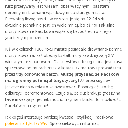
rusz przerywany jest wieżami obserwacyjnymi, basztami
obronnymi i bramami wjazdowymi do starego miasta.
Pierwotną liczbę baszt i wież szacuje się na 22-24 sztuki,
aktualnie jednak nie jest ich wiele mniej, bo aż 19! Tak silne
ufortyfikowanie Paczkowa wiąże się bezpośrednio z jego
granicznym położeniem.
Już w okolicach 1300 roku miasto posiadało drewniano-ziemne
ufortyfikowania, zaś obecny kształt mury zawdzięczają XIV-
wiecznym przebudowom. Dla turystów udostępniona jest trasa
spacerowa po murach miasta licząca 77 metrów i prowadząca
przez trzy odnowione baszty.
Muszę przyznać, że Paczków
ma ogromny potencjał turystyczny!
Aż prosi się, aby
jeszcze nieco w miasto zainwestować. Posprzątać, trochę
odkurzyć i odremontować. Czuje się, że ciut brakuje groszy na
takie inwestycje, jednak mocno trzymam kciuki. Bo możliwości
Paczków ma ogromne!
Jak kogoś interesuje bardziej kwestia Fotyfikacji Paczkowa,
polecam artykuł w Wiki.
Sporo ciekawych informacji.