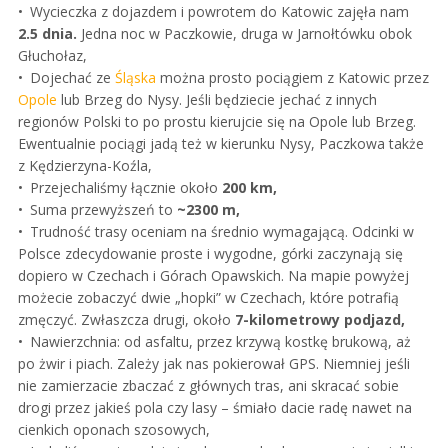
Wycieczka z dojazdem i powrotem do Katowic zajęła nam
2.5 dnia.
Jedna noc w Paczkowie, druga w Jarnołtówku obok
Głuchołaz,
Dojechać ze
Śląska
można prosto pociągiem z Katowic przez
Opole
lub Brzeg do Nysy. Jeśli będziecie jechać z innych
regionów Polski to po prostu kierujcie się na Opole lub Brzeg.
Ewentualnie pociągi jadą też w kierunku Nysy, Paczkowa także
z Kędzierzyna-Koźla,
Przejechaliśmy łącznie około
200 km,
Suma przewyższeń to
~2300 m,
Trudność trasy oceniam na średnio wymagającą. Odcinki w
Polsce zdecydowanie proste i wygodne, górki zaczynają się
dopiero w Czechach i Górach Opawskich. Na mapie powyżej
możecie zobaczyć dwie „hopki” w Czechach, które potrafią
zmęczyć. Zwłaszcza drugi, około
7-kilometrowy podjazd,
Nawierzchnia: od asfaltu, przez krzywą kostkę brukową, aż
po żwir i piach. Zależy jak nas pokierował GPS. Niemniej jeśli
nie zamierzacie zbaczać z głównych tras, ani skracać sobie
drogi przez jakieś pola czy lasy – śmiało dacie radę nawet na
cienkich oponach szosowych,