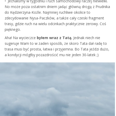
Jechaliśmy w tygodniu i ruch samochodowy raczej niewielki.
No może poza ostatnim dniem jadąc główną drogą z Prudnika
do Kędzierzyna-Koźle. Najmniej ruchliwe okolice to
zdecydowanie Nysa-Paczków, a także cały czeski fragment
trasy, gdzie ruch na wielu odcinkach praktycznie zerowy. Coś
pięknego.
Aha! Na wycieczce
byłem wraz z Tatą.
Jednak niech nie
sugeruje Wam to w żaden sposób, że skoro Tata dał radę to
trasa musi być prosta, łatwa i przyjemna. Bo Tata jeździ dużo,
a kondycji mógłby pozazdrościć mu nie jeden 30-latek ;)