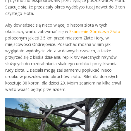
r.) był mocno eksploatowany przez tysiące poszukiwaczy złota.
Szacuje się, że przez cały okres wydobyto tutaj nawet do 3 ton
czystego złota.
Aby dowiedzieć się nieco więcej o historii złota w tych
okolicach, warto zatrzymać się w
Skansenie Górnictwa Złota
położonym jakieś 3.5 km przed miastem Zlate Hory, w
miejscowości Ondřejovice. Posłuchać można w nim jak
wyglądało wydobycie złota w dawnych czasach, a także
przyjrzeć się z bliska działaniu replik XIV-wiecznych młynów
służących do rozdrabniania skalnego urobku i pozyskiwania
rudy złota. Dzieciaki mogą zaś samemu popłukać nieco
urobku w poszukiwaniu okruchów złota. Bilet dla dorosłych
kosztuje 30 koron, dla dzieci 20. Moim zdaniem na kilka chwil
warto wpaść będąc przejazdem.