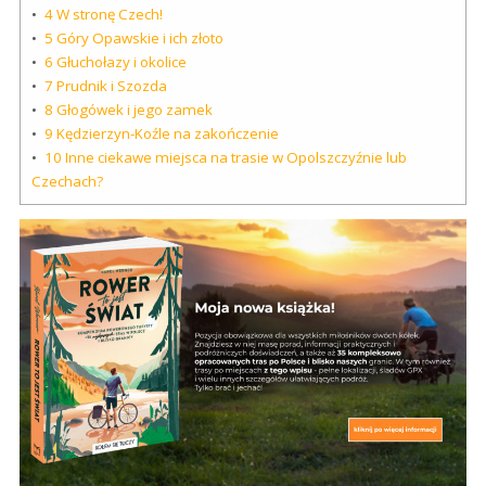
4
W stronę Czech!
5
Góry Opawskie i ich złoto
6
Głuchołazy i okolice
7
Prudnik i Szozda
8
Głogówek i jego zamek
9
Kędzierzyn-Koźle na zakończenie
10
Inne ciekawe miejsca na trasie w Opolszczyźnie lub
Czechach?