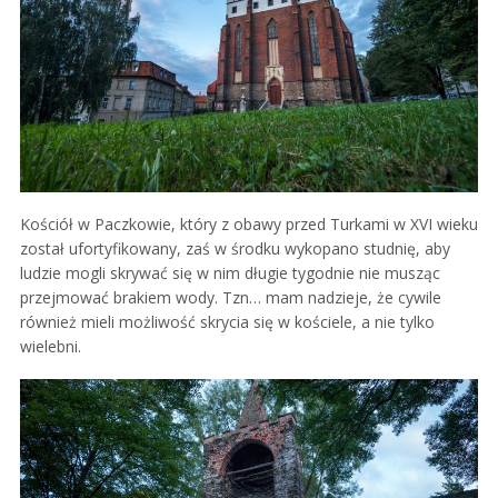
Kościół w Paczkowie, który z obawy przed Turkami w XVI wieku
został ufortyfikowany, zaś w środku wykopano studnię, aby
ludzie mogli skrywać się w nim długie tygodnie nie musząc
przejmować brakiem wody. Tzn… mam nadzieje, że cywile
również mieli możliwość skrycia się w kościele, a nie tylko
wielebni.