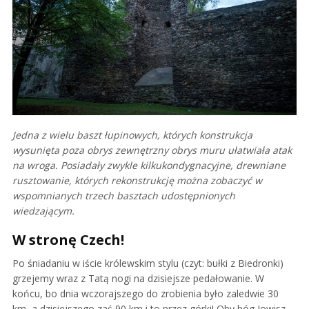
Jedna z wielu baszt łupinowych, których konstrukcja
wysunięta poza obrys zewnętrzny obrys muru ułatwiała atak
na wroga. Posiadały zwykle kilkukondygnacyjne, drewniane
rusztowanie, których rekonstrukcję można zobaczyć w
wspomnianych trzech basztach udostępnionych
wiedzającym.
W stronę Czech!
Po śniadaniu w iście królewskim stylu (czyt: bułki z Biedronki)
grzejemy wraz z Tatą nogi na dzisiejsze pedałowanie. W
końcu, bo dnia wczorajszego do zrobienia było zaledwie 30
km, a dzisiejszego zaś 90 km i to przez górki! Oby bóg Jowisz