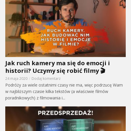
Jak ruch kamery ma się do emocji i
historii? Uczymy się robić filmy 🎬
24 maja 2020
Dodaj komentarz
Podróży za wiele ostatnimi czasy nie ma, więc podrzucę Wam
w najbliższym czasie kilka tekstów (a właściwie filmów
poradnikowych) z filmowania i...