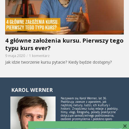
4 główne założenia kursu. Pierwszy tego
typu kurs ever?
9 maja 2020
1 komentarz
Jak idzie tworzenie kursu pytacie? Kiedy będzie dostępny?
KAROL WERNER
Nazywam się Karol Werner, lat 36.
Podróżuję zawsze z aparatem, jak
najbliżej natury, ludzi, ich kultury i
historii. Znajdziesz tutaj relacje z podróży,
filmy, vlogi, fotografię, porady praktyczne
dotyczące samodzielnego podróżowania,
osobiste przemyślenia i podobno sporo
inspiracji. Jeśli lubisz świetne historie i
×
poznawanie świata przez podróże -