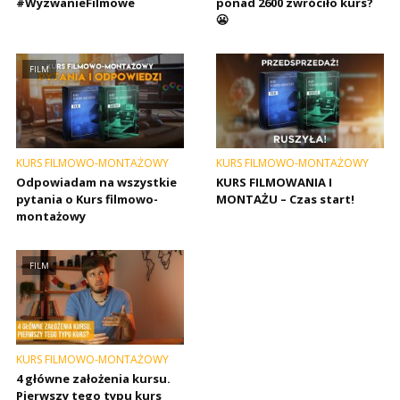
#WyzwanieFilmowe
ponad 2600 zwróciło kurs?
😬
FILM
KURS FILMOWO-MONTAŻOWY
KURS FILMOWO-MONTAŻOWY
Odpowiadam na wszystkie
KURS FILMOWANIA I
pytania o Kurs filmowo-
MONTAŻU – Czas start!
montażowy
FILM
KURS FILMOWO-MONTAŻOWY
4 główne założenia kursu.
Pierwszy tego typu kurs