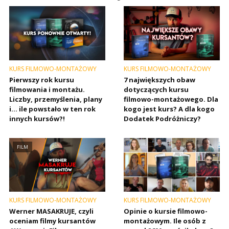
KURS FILMOWO-MONTAŻOWY
KURS FILMOWO-MONTAŻOWY
Pierwszy rok kursu
7 największych obaw
filmowania i montażu.
dotyczących kursu
Liczby, przemyślenia, plany
filmowo-montażowego. Dla
i… ile powstało w ten rok
kogo jest kurs? A dla kogo
innych kursów?!
Dodatek Podróżniczy?
FILM
KURS FILMOWO-MONTAŻOWY
KURS FILMOWO-MONTAŻOWY
Werner MASAKRUJE, czyli
Opinie o kursie filmowo-
oceniam filmy kursantów
montażowym. Ile osób z