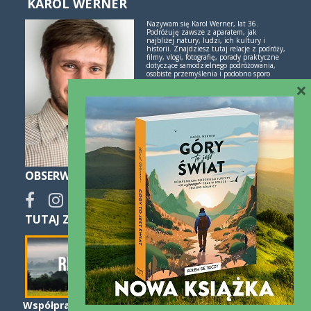
KAROL WERNER
Nazywam się Karol Werner, lat 36.
Podróżuję zawsze z aparatem, jak
najbliżej natury, ludzi, ich kultury i
historii. Znajdziesz tutaj relacje z podróży,
filmy, vlogi, fotografię, porady praktyczne
dotyczące samodzielnego podróżowania,
osobiste przemyślenia i podobno sporo
inspiracji. Jeśli lubisz świetne historie i
×
poznawanie świata przez podróże -
polubimy się!
Więcej o mnie i blogu
OBSERWUJ
TUTAJ ZNAJDZIESZ SPOKO NOCLEGI:
Współpraca
Kontakt