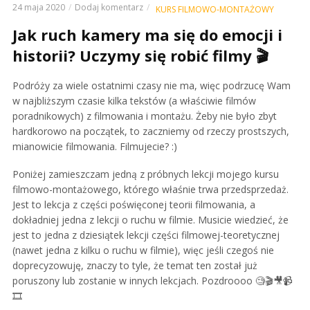
24 maja 2020
Dodaj komentarz
KURS FILMOWO-MONTAŻOWY
Jak ruch kamery ma się do emocji i
historii? Uczymy się robić filmy 🎬
Podróży za wiele ostatnimi czasy nie ma, więc podrzucę Wam
w najbliższym czasie kilka tekstów (a właściwie filmów
poradnikowych) z filmowania i montażu. Żeby nie było zbyt
hardkorowo na początek, to zaczniemy od rzeczy prostszych,
mianowicie filmowania. Filmujecie? :)
Poniżej zamieszczam jedną z próbnych lekcji mojego kursu
filmowo-montażowego, którego właśnie trwa przedsprzedaż.
Jest to lekcja z części poświęconej teorii filmowania, a
dokładniej jedna z lekcji o ruchu w filmie. Musicie wiedzieć, że
jest to jedna z dziesiątek lekcji części filmowej-teoretycznej
(nawet jedna z kilku o ruchu w filmie), więc jeśli czegoś nie
doprecyzowuję, znaczy to tyle, że temat ten został już
poruszony lub zostanie w innych lekcjach. Pozdroooo 🧐🎬🎥📹
🎞