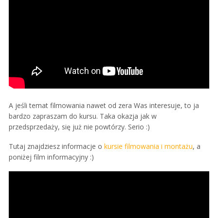
A jeśli temat filmowania nawet od zera Was interesuje, to ja
bardzo zapraszam do kursu. Taka okazja jak w
przedsprzedaży, się już nie powtórzy. Serio :)
Tutaj znajdziesz informacje o
kursie filmowania i montażu
, a
poniżej film informacyjny :)