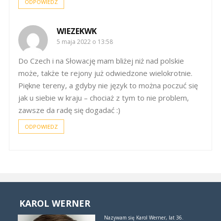
ODPOWIEDZ
WIEZEKWK
5 maja 2022 o 13:58
Do Czech i na Słowację mam bliżej niż nad polskie
może, także te rejony już odwiedzone wielokrotnie.
Piękne tereny, a gdyby nie język to można poczuć się
jak u siebie w kraju – chociaż z tym to nie problem,
zawsze da radę się dogadać :)
ODPOWIEDZ
KAROL WERNER
Nazywam się Karol Werner, lat 36.