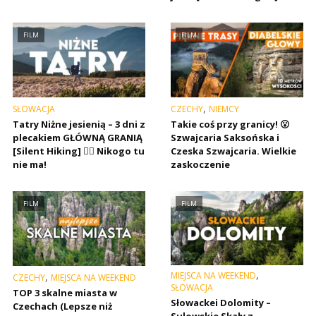
FILM
FILM
,
SŁOWACJA
CZECHY
NIEMCY
Tatry Niżne jesienią – 3 dni z
Takie coś przy granicy! 😮
plecakiem GŁÓWNĄ GRANIĄ
Szwajcaria Saksońska i
[Silent Hiking] 🚶‍♂️ Nikogo tu
Czeska Szwajcaria. Wielkie
nie ma!
zaskoczenie
FILM
FILM
,
MIEJSCA NA WEEKEND
,
CZECHY
MIEJSCA NA WEEKEND
SŁOWACJA
TOP 3 skalne miasta w
Słowackei Dolomity –
Czechach (Lepsze niż
Sulowskie Skały z