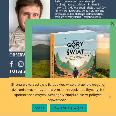
Podróżuję zawsze z aparatem, jak
najbliżej natury, ludzi, ich kultury i
historii. Znajdziesz tutaj relacje z podróży,
filmy, vlogi, fotografię, porady praktyczne
dotyczące samodzielnego podróżowania,
osobiste przemyślenia i podobno sporo
×
inspiracji. Jeśli lubisz świetne historie i
poznawanie świata przez podróże -
polubimy się!
Więcej o mnie i blogu
OBSERWUJ
TUTAJ ZNAJDZIESZ SPOKO NOCLEGI:
Strona wykorzystuje pliki cookies w celu prawidłowego jej
działania oraz korzystania z m.in. narzędzi analitycznych i
społecznościowych. Szczegóły znajdują się w polityce
prywatności.
Współpraca
Kontakt
Zgoda
Dowiedz się więcej
[instagram-feed]