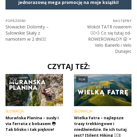
jednorazową mega promocję na moje książki!
POPRZEDNI
NASTĘPNY
Słowackei Dolomity –
Wokół TATR rowerem
Sulowskie Skały z
🚴‍♂️💨 Co się tutaj od-
namiotem w 2 dni🚶‍♂️
ROWEROWAŁO?! 😲 +
Velo Barierki i Velo
Dunajec
CZYTAJ TEŻ:
FILM
FILM
SŁOWACJA
SŁOWACJA
Murańska Planina – susły i
Wielka Fatra – najlepsze
via ferrata z bobasem 😳
trasy trekkingowe i
Tak blisko i tak pięknie!
niedźwiedzie. Ile ich tutaj
jest? [Silent Hiking 🚶‍♂️]