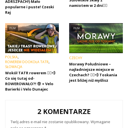
ADRSZPACH!) Mało
namiotem w 2 dni🚶‍♂️
popularne i puste! Czeski
Raj
FILM
FILM
,
POLSKA
CZECHY
,
ROWEREM DOOKOŁA TATR
Morawy Południowe –
SŁOWACJA
najładniejsze miejsce w
Wokół TATR rowerem 🚴‍♂️💨
Czechach? 🚴‍♂️💨 Toskania
Co się tutaj od-
jest bliżej niż myślisz
ROWEROWAŁO?! 😲 + Velo
Barierki i Velo Dunajec
2 KOMENTARZE
Twój adres e-mail nie zostanie opublikowany.
Wymagane