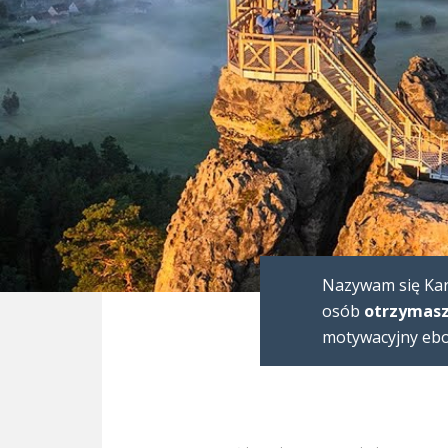
Nazywam się Karo
osób
otrzymasz
motywacyjny eboo