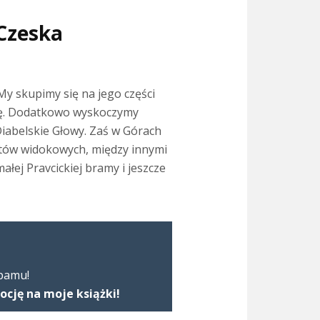
 Czeska
My skupimy się na jego części
rię. Dodatkowo wyskoczymy
Diabelskie Głowy. Zaś w Górach
któw widokowych, między innymi
łej Pravcickiej bramy i jeszcze
spamu!
ję na moje książki!