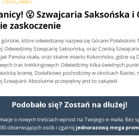
,
CZECHY
NIEMCY
anicy! 😮 Szwajcaria Saksońska i
ie zaskoczenie
 górskie, które odwiedzamy nazywa się Górami Połabskimi. 
kiej. Odwiedzimy Szwajcarię Saksońską, oraz Czeską Szwajca
e jak Panska skała, oraz skalne miasto Kokorińsko, gdzie są 
awych tras trekkingowych. Odwiedzimy kilka świetnych pun
ravcicką bramę. Dodatkowo pochodzimy w okolicach Bastei, ma
j Szwajcarii. Absolutnie przepiękny jest to zakątek!
Podobało się? Zostań na dłużej!
macje o nowych treściach wprost na Twojego e-maila. Bez 
00 obserwujących osób i zgarnij
jednorazową mega promoc