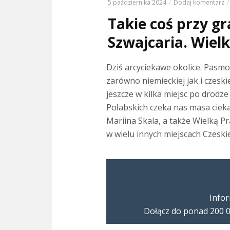
5 października 2024
Dodaj komentarz
Takie coś przy gr
Szwajcaria. Wielk
Dziś arcyciekawe okolice. Pasmo
zarówno niemieckiej jak i czes
jeszcze w kilka miejsc po drodz
Połabskich czeka nas masa ciek
Mariina Skala, a także Wielką P
w wielu innych miejscach Czeskie
Infor
Dołącz do ponad 200 0