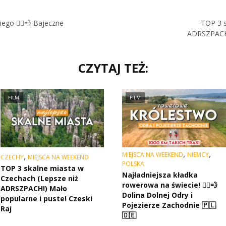
go 🚴‍♂️💨 Bajeczne
TOP 3 s
ADRSZPACH!)
CZYTAJ TEŻ:
FILM
FILM
,
,
MIEJSCA NA WEEKEND
NIEMCY
,
CZECHY
MIEJSCA NA WEEKEND
POLSKA
TOP 3 skalne miasta w
Najładniejsza kładka
Czechach (Lepsze niż
rowerowa na świecie! 🚴‍♂️💨
ADRSZPACH!) Mało
Dolina Dolnej Odry i
popularne i puste! Czeski
Pojezierze Zachodnie 🇵🇱
Raj
🇩🇪