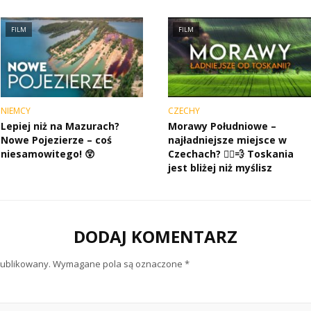
FILM
FILM
NIEMCY
CZECHY
Lepiej niż na Mazurach?
Morawy Południowe –
Nowe Pojezierze – coś
najładniejsze miejsce w
niesamowitego! 😲
Czechach? 🚴‍♂️💨 Toskania
jest bliżej niż myślisz
DODAJ KOMENTARZ
publikowany.
Wymagane pola są oznaczone
*