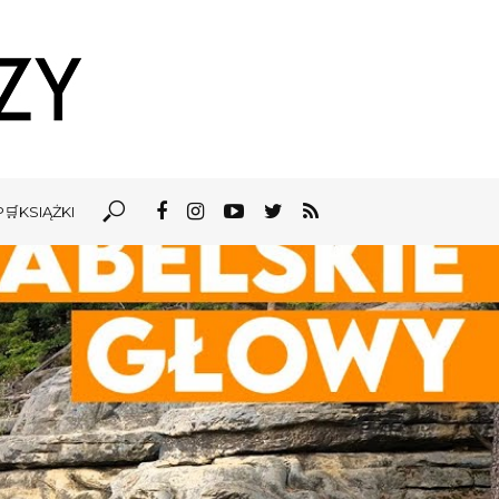
🛒KSIĄŻKI