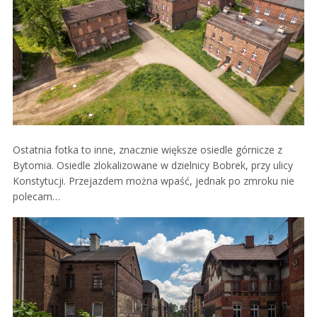
Ostatnia fotka to inne, znacznie większe osiedle górnicze z
Bytomia. Osiedle zlokalizowane w dzielnicy Bobrek, przy ulicy
Konstytucji. Przejazdem można wpaść, jednak po zmroku nie
polecam…