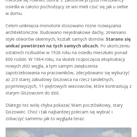
osiedla w całości pochodzący ze wsi mieli czuć się jak u siebie
w domu.
Celem uniknięcia monotonii stosowano różne rozwiązania
architektoniczne. Budowano niejednakowe dachy, zmieniano
style otworów okiennych, kształt samych domów.
Starano się
unikać powtórzeń na tych samych ulicach.
Po ukończeniu
ostatnich rozbudów w 1926 roku na osiedlu mieszkało ponad
600 rodzin. W 1964 roku, na skutek rozpoczęcia eksploatacji
nowych złóż węgla, a tym samym zwiększenia
zapotrzebowania na pracowników, zdecydowano się wyburzyć
aż 2/3 starej zabudowy Giszowca na rzecz tandetnych,
pojemniejszych, 11-piętrowych wieżowców, które kontrastują z
starym Giszowcem do dziś.
Dlatego też wolę chyba pokazać Wam pocztówkowy, stary
Giszowiec. Choć i tak najbardziej polecam się wybrać i
zobaczyć samemu jak to wygląda teraz.