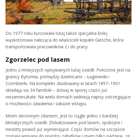
Do 1977 roku kursowała tutaj także specjalna kolej
wąskotorowa należąca do właścicieli kopalni Giesche, która
transportowała pracowników z i do pracy.
Zgorzelec pod lasem
Jedno z mniejszych opisywanych tutaj osiedli. Położone jest na
granicy Bytomia, pomiędzy dzielnicami – Łagiewniki i
Szombierki. Na kompleks zbudowany w latach 1897–1901
składają się 34 familoki – dzisiaj w sporej części już
niezamieszkałe. Na wielu domach widnieją napisy ostrzegające
o możliwości zawalenia i zakazie wstępu.
Moim skromnym zdaniem, jest to ciągle jedno z bardziej
klimatycznych osiedli. Zlokalizowane pod lasem, spokojne i
niestety powoli już wymierające. Część domów na szczęście
została wpisana do rejestru zabytków i mam tylko nadzieję, że