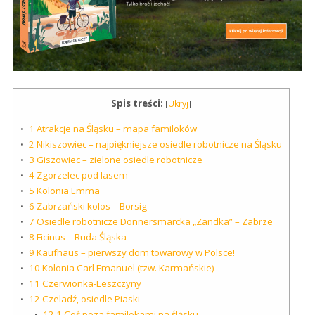
Spis treści:
[
Ukryj
]
1
Atrakcje na Śląsku – mapa familoków
2
Nikiszowiec – najpiękniejsze osiedle robotnicze na Śląsku
3
Giszowiec – zielone osiedle robotnicze
4
Zgorzelec pod lasem
5
Kolonia Emma
6
Zabrzański kolos – Borsig
7
Osiedle robotnicze Donnersmarcka „Zandka” – Zabrze
8
Ficinus – Ruda Śląska
9
Kaufhaus – pierwszy dom towarowy w Polsce!
10
Kolonia Carl Emanuel (tzw. Karmańskie)
11
Czerwionka-Leszczyny
12
Czeladź, osiedle Piaski
12.1
Coś poza familokami na śląsku