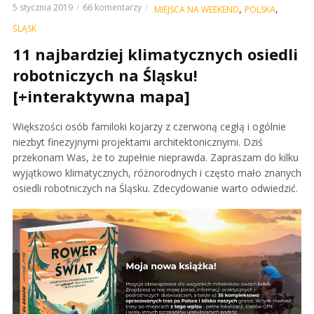
5 stycznia 2019
66 komentarzy
,
,
MIEJSCA NA WEEKEND
POLSKA
ŚLĄSK
11 najbardziej klimatycznych osiedli
robotniczych na Śląsku!
[+interaktywna mapa]
Większości osób familoki kojarzy z czerwoną cegłą i ogólnie
niezbyt finezyjnymi projektami architektonicznymi. Dziś
przekonam Was, że to zupełnie nieprawda. Zapraszam do kilku
wyjątkowo klimatycznych, różnorodnych i często mało znanych
osiedli robotniczych na Śląsku. Zdecydowanie warto odwiedzić.