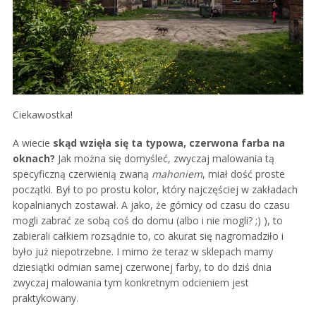
Ciekawostka!
A wiecie
skąd wzięła się ta typowa, czerwona farba na
oknach?
Jak można się domyśleć, zwyczaj malowania tą
specyficzną czerwienią zwaną
mahoniem
, miał dość proste
początki. Był to po prostu kolor, który najczęściej w zakładach
kopalnianych zostawał. A jako, że górnicy od czasu do czasu
mogli zabrać ze sobą coś do domu (albo i nie mogli? ;) ), to
zabierali całkiem rozsądnie to, co akurat się nagromadziło i
było już niepotrzebne. I mimo że teraz w sklepach mamy
dziesiątki odmian samej czerwonej farby, to do dziś dnia
zwyczaj malowania tym konkretnym odcieniem jest
praktykowany.