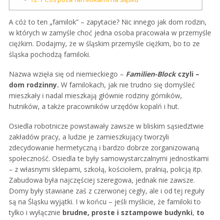
A cóż to ten „familok” – zapytacie? Nic innego jak dom rodzin,
w których w zamyśle choć jedna osoba pracowała w przemyśle
ciężkim. Dodajmy, że w śląskim przemyśle ciężkim, bo to ze
śląska pochodzą familoki.
Nazwa wzięła się od niemieckiego –
Familien-Block
czyli –
dom rodzinny.
W familokach, jak nie trudno się domyśleć
mieszkały i nadal mieszkają głównie rodziny górników,
hutników, a także pracowników urzędów kopalń i hut.
Osiedla robotnicze powstawały zawsze w bliskim sąsiedztwie
zakładów pracy, a ludzie je zamieszkujący tworzyli
zdecydowanie hermetyczną i bardzo dobrze zorganizowaną
społeczność. Osiedla te były samowystarczalnymi jednostkami
– z własnymi sklepami, szkołą, kościołem, pralnią, policją itp.
Zabudowa była najczęściej szeregowa, jednak nie zawsze.
Domy były stawiane zaś z czerwonej cegły, ale i od tej reguły
są na Śląsku wyjątki. I w końcu – jeśli myślicie, że familoki to
tylko i wyłącznie
brudne, proste i sztampowe budynki
,
to