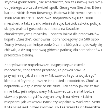
szybowi górniczemu „Nikischschacht”, ten zaś nazwę swą wziął
od jednego z przedstawicieli spółki Georg von Giesches Erben –
barona Nickisch von Rosenegk. Budowa Nikiszowca trwała od
1908 roku do 1919. Docelowo znajdowało się tutaj 1000
mieszkań, a także park, administracja, kościół, szkoła, policja,
sklepy, pralnia i gospoda ozdobiona na fasadzie
charakterystyczną mozaiką. Ponadto łaźnia dla pracowników
kopalni „Giesche”, cechownia i dom noclegowy dla 500 osób.
Domy tworzą zamknięte podwórza, na których znajdowały się
chlewiki, a dzisiaj stanowią głównie parkingi dla samochodów i
przestrzeń zieloną.
Zdecydowanie najciekawsze i najpiękniejsze osiedle
robotnicze, choć trzeba przyznać, że powoli brakuje
przynajmniej jak dla mnie w Nikiszowcu tego „swojskiego”
klimatu, który mają jeszcze inne osiedla robotnicze. Choć tak
naprawdę w ogóle mnie to nie dziwi. Tak samo jak nie zdziwi
mnie fakt, jeśli odpicowany Nikiszowiec za parę lat będzie
stawiany przez turystów zagranicznych na równi z takimi
miejscami jak krakowski rynek czy kopalnia w Wieliczce. Serio.
Potencjał jest przeogromny, co też zresztą potwierdza