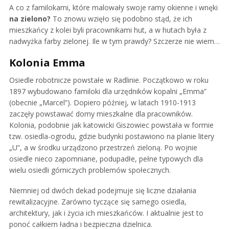
A co z familokami, które malowały swoje ramy okienne i wnęki
na zielono?
To znowu wzięło się podobno stąd, że ich
mieszkańcy z kolei byli pracownikami hut, a w hutach była z
nadwyżka farby zielonej. Ile w tym prawdy? Szczerze nie wiem…
Kolonia Emma
Osiedle robotnicze powstałe w Radlinie. Początkowo w roku
1897 wybudowano familoki dla urzędników kopalni „Emma”
(obecnie „Marcel”). Dopiero później, w latach 1910-1913
zaczęły powstawać domy mieszkalne dla pracowników.
Kolonia, podobnie jak katowicki Giszowiec powstała w formie
tzw. osiedla-ogrodu, gdzie budynki postawiono na planie litery
„U”, a w środku urządzono przestrzeń zieloną. Po wojnie
osiedle nieco zapomniane, podupadłe, pełne typowych dla
wielu osiedli górniczych problemów społecznych.
Niemniej od dwóch dekad podejmuje się liczne działania
rewitalizacyjne. Zarówno tyczące się samego osiedla,
architektury, jak i życia ich mieszkańców. I aktualnie jest to
ponoć całkiem ładna i bezpieczna dzielnica.