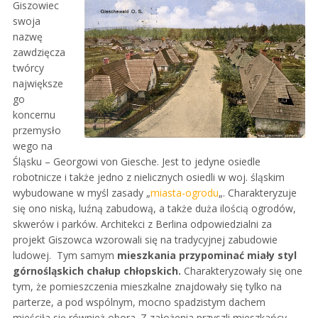
Giszowiec
swoja
nazwę
zawdzięcza
twórcy
największe
go
koncernu
przemysło
wego na
Śląsku – Georgowi von Giesche. Jest to jedyne osiedle
robotnicze i także jedno z nielicznych osiedli w woj. śląskim
wybudowane w myśl zasady „
miasta-ogrodu
„. Charakteryzuje
się ono niską, luźną zabudową, a także duża ilością ogrodów,
skwerów i parków. Architekci z Berlina odpowiedzialni za
projekt Giszowca wzorowali się na tradycyjnej zabudowie
ludowej. Tym samym
mieszkania przypominać miały styl
górnośląskich chałup chłopskich.
Charakteryzowały się one
tym, że pomieszczenia mieszkalne znajdowały się tylko na
parterze, a pod wspólnym, mocno spadzistym dachem
mieściła się również obora. Z założenia przyszli mieszkańcy