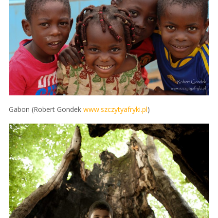
Gabon (Robert Gondek
www.szczytyafryki.pl
)