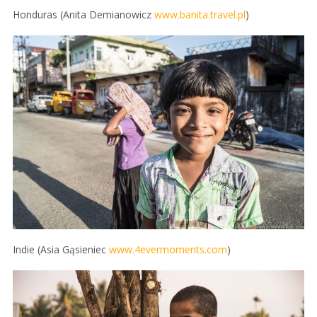
Honduras (Anita Demianowicz
www.banita.travel.pl
)
Indie (Asia Gąsieniec
www.4evermoments.com
)