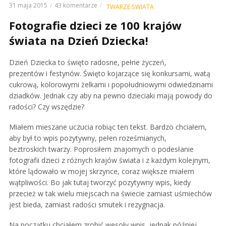
31 maja 2015
43 komentarze
TWARZE ŚWIATA
Fotografie dzieci ze 100 krajów
świata na Dzień Dziecka!
Dzień Dziecka to święto radosne, pełne życzeń,
prezentów i festynów. Święto kojarzące się konkursami, watą
cukrową, kolorowymi żelkami i popołudniowymi odwiedzinami
dziadków. Jednak czy aby na pewno dzieciaki mają powody do
radości? Czy wszędzie?
Miałem mieszane uczucia robiąc ten tekst. Bardzo chciałem,
aby był to wpis pozytywny, pełen roześmianych,
beztroskich twarzy. Poprosiłem znajomych o podesłanie
fotografii dzieci z różnych krajów świata i z każdym kolejnym,
które lądowało w mojej skrzynce, coraz większe miałem
wątpliwości. Bo jak tutaj tworzyć pozytywny wpis, kiedy
przecież w tak wielu miejscach na świecie zamiast uśmiechów
jest bieda, zamiast radości smutek i rezygnacja.
Na początku chciałem zrobić wesoły wpis, jednak później