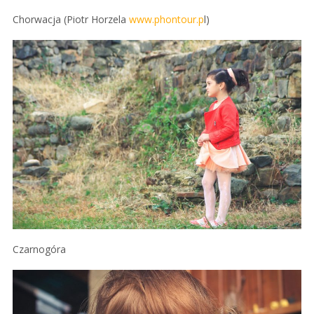
Chorwacja (Piotr Horzela
www.phontour.p
l)
Czarnogóra