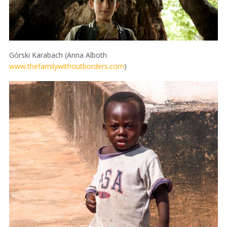
Górski Karabach (Anna Alboth
www.thefamilywithoutborders.com
)