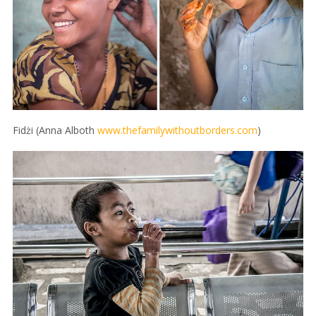
Fidżi (Anna Alboth
www.thefamilywithoutborders.com
)