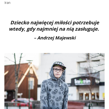
Iran
Dziec­ko naj­więcej miłości pot­rze­buje
wte­dy, gdy naj­mniej na nią zasługuje.
– Andrzej Majewski