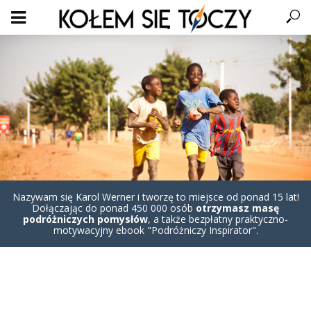
Nazywam się Karol Werner i tworzę to miejsce od ponad 15 lat!
Dołączając do ponad 450 000 osób
otrzymasz masę
podróżniczych pomysłów
, a także bezpłatny praktyczno-
motywacyjny ebook "Podróżniczy Inspirator".