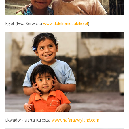
Egipt (Ewa Serwicka
www.dalekoniedaleko.pl
)
Ekwador (Marta Kulesza
www.inafarawayland.com
)