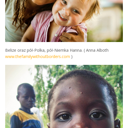
Belize oraz pół-Polka, pół-Niemka Hanna. ( Anna Alboth
www.thefamilywithoutborders.com
)