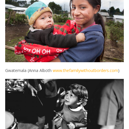
Gwatemala (Anna Alboth
www.thefamilywithoutborders.com
)