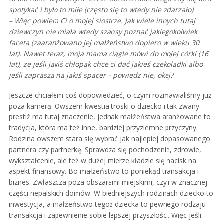
spotykać i było to miłe (często się to wtedy nie zdarzało)
– Więc powiem Ci o mojej siostrze. Jak wiele innych tutaj
dziewczyn nie miała wtedy szansy poznać jakiegokolwiek
faceta (zaaranżowano jej małżeństwo dopiero w wieku 30
lat). Nawet teraz, moja mama ciągle mówi do mojej córki (16
lat), że jeśli jakiś chłopak chce ci dać jakieś czekoladki albo
jeśli zaprasza na jakiś spacer – powiedz nie, okej?
Jeszcze chciałem coś dopowiedzieć, o czym rozmawialiśmy już
poza kamerą. Owszem kwestia troski o dziecko i tak zwany
prestiż ma tutaj znaczenie, jednak małżeństwa aranżowane to
tradycja, która ma też inne, bardziej przyziemne przyczyny.
Rodzina owszem stara się wybrać jak najlepiej dopasowanego
partnera czy partnerkę. Sprawdza się pochodzenie, zdrowie,
wykształcenie, ale też w dużej mierze kładzie się nacisk na
aspekt finansowy. Bo małżeństwo to poniekąd transakcja i
biznes. Zwłaszcza poza obszarami miejskimi, czyli w znacznej
części nepalskich domów. W biedniejszych rodzinach dziecko to
inwestycja, a małżeństwo tegoż dziecka to pewnego rodzaju
transakcja i zapewnienie sobie lepszej przyszłości. Więc jeśli