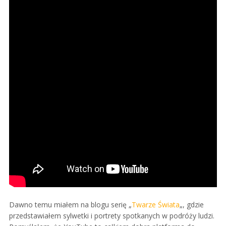
Dawno temu miałem na blogu serię „
Twarze Świata
„, gdzie
przedstawiałem sylwetki i portrety spotkanych w podróży ludzi.