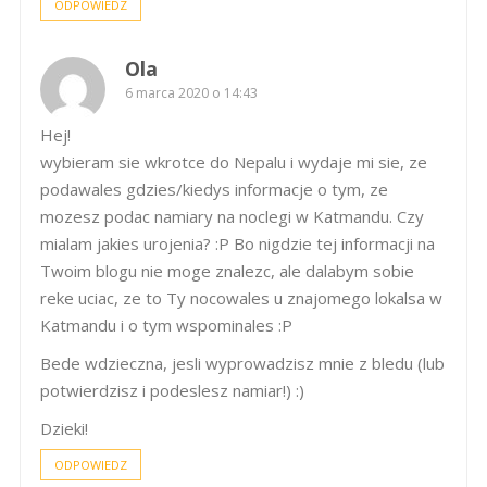
ODPOWIEDZ
Ola
6 marca 2020 o 14:43
Hej!
wybieram sie wkrotce do Nepalu i wydaje mi sie, ze
podawales gdzies/kiedys informacje o tym, ze
mozesz podac namiary na noclegi w Katmandu. Czy
mialam jakies urojenia? :P Bo nigdzie tej informacji na
Twoim blogu nie moge znalezc, ale dalabym sobie
reke uciac, ze to Ty nocowales u znajomego lokalsa w
Katmandu i o tym wspominales :P
Bede wdzieczna, jesli wyprowadzisz mnie z bledu (lub
potwierdzisz i podeslesz namiar!) :)
Dzieki!
ODPOWIEDZ