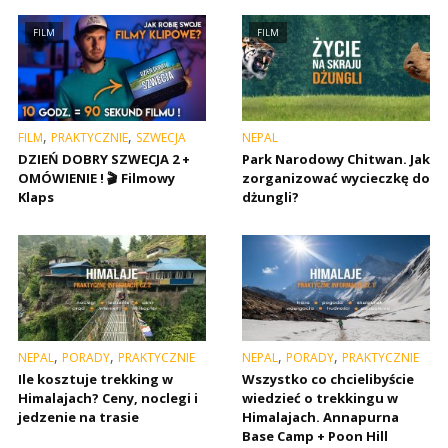
FILM
FILM
,
,
FILM
PRAKTYCZNIE
SZWECJA
NEPAL
DZIEŃ DOBRY SZWECJA 2 +
Park Narodowy Chitwan. Jak
OMÓWIENIE ! 🎬 Filmowy
zorganizować wycieczkę do
Klaps
dżungli?
,
,
,
,
NEPAL
PORADY
PRAKTYCZNIE
NEPAL
PORADY
PRAKTYCZNIE
Ile kosztuje trekking w
Wszystko co chcielibyście
Himalajach? Ceny, noclegi i
wiedzieć o trekkingu w
jedzenie na trasie
Himalajach. Annapurna
Base Camp + Poon Hill