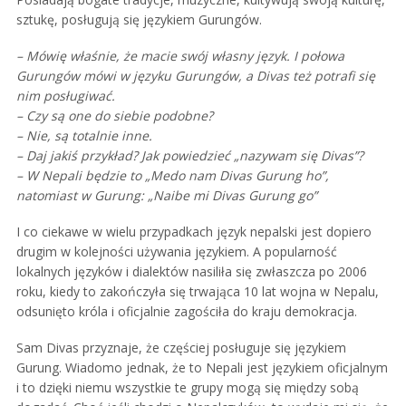
sztukę, posługują się językiem Gurungów.
– Mówię właśnie, że macie swój własny język. I połowa
Gurungów mówi w języku Gurungów, a Divas też potrafi się
nim posługiwać.
– Czy są one do siebie podobne?
– Nie, są totalnie inne.
– Daj jakiś przykład? Jak powiedzieć „nazywam się Divas”?
– W Nepali będzie to „Medo nam Divas Gurung ho”,
natomiast w Gurung: „Naibe mi Divas Gurung go”
I co ciekawe w wielu przypadkach język nepalski jest dopiero
drugim w kolejności używania językiem. A popularność
lokalnych języków i dialektów nasiliła się zwłaszcza po 2006
roku, kiedy to zakończyła się trwająca 10 lat wojna w Nepalu,
odsunięto króla i oficjalnie zagościła do kraju demokracja.
Sam Divas przyznaje, że częściej posługuje się językiem
Gurung. Wiadomo jednak, że to Nepali jest językiem oficjalnym
i to dzięki niemu wszystkie te grupy mogą się między sobą