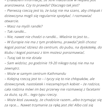
aranżowana. Czy to prawda? Dlaczego tak jest?
– Pierwszą rzeczą jest to, że tutaj nie ma szans, aby chłopak i
dziewczyna mogli się regularnie spotykać. I rozmawiać
otwarcie.
– Masz na myśli randki?
– Tak randki…
– Nie, nawet nie chodzi o randki… Właśnie to jest to…
– W Europie nie ma z tym problemu, prawda? Jeśli chcesz
kogoś poznać idziesz do centrum, do pubu, na dyskotekę, do
klubu i kogoś poznasz z kim możesz porozmawiać.
– Tutaj tak to nie działa
– Sam widzisz, po godzinie 19-20 nikogo tutaj nie ma na
zewnątrz.
– Może w samym centrum Kathmandu
– Kolejną rzeczą jest to – i tyczy się to nie chłopaków, ale
dziewczynek, nastolatek i niezamężnych kobiet – że rodzice,
cała rodzina mówi im bez przerwy nie rozmawiaj z facetami
za dużo, są źli… tego typu rzeczy.
– Może ktoś zauważy, że chodzicie razem…albo trzymając się
za ręce…. Nawet trzymanie za rękę jest złe! Albo coś się