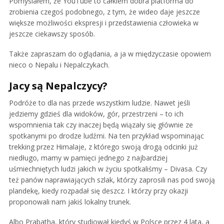
Pomyślałem, że YouTube to całkiem dobra platforma do
zrobienia czegoś podobnego, z tym, że wideo daje jeszcze
większe możliwości ekspresji i przedstawienia człowieka w
jeszcze ciekawszy sposób.
Także zapraszam do oglądania, a ja w międzyczasie opowiem
nieco o Nepalu i Nepalczykach.
Jacy są Nepalczycy?
Podróże to dla nas przede wszystkim ludzie. Nawet jeśli
jedziemy gdzieś dla widoków, gór, przestrzeni – to ich
wspomnienia tak czy inaczej będą wiązały się głównie ze
spotkanymi po drodze ludźmi. Na ten przykład wspominając
trekking przez Himalaje, z którego swoją drogą odcinki już
niedługo, mamy w pamięci jednego z najbardziej
uśmiechniętych ludzi jakich w życiu spotkaliśmy – Divasa. Czy
też panów naprawiających szlak, którzy zaprosili nas pod swoją
plandekę, kiedy rozpadał się deszcz. I którzy przy okazji
proponowali nam jakiś lokalny trunek.
Albo Prabatha, który studiował kiedyś w Polsce przez 4 lata, a