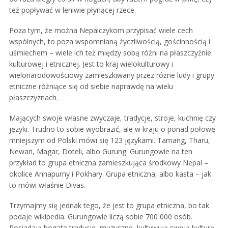
też popływać w leniwie płynącej rzece.
Poza tym, że można Nepalczykom przypisać wiele cech
wspólnych, to poza wspomnianą życzliwością, gościnnością i
uśmiechem – wiele ich też między sobą różni na płaszczyźnie
kulturowej i etnicznej. Jest to kraj wielokulturowy i
wielonarodowościowy zamieszkiwany przez różne ludy i grupy
etniczne różniące się od siebie naprawdę na wielu
płaszczyznach.
Mających swoje własne zwyczaje, tradycje, stroje, kuchnię czy
języki. Trudno to sobie wyobrazić, ale w kraju o ponad połowę
mniejszym od Polski mówi się 123 językami. Tamang, Tharu,
Newari, Magar, Doteli, albo Gurung. Gurungowie na ten
przykład to grupa etniczna zamieszkująca środkowy Nepal –
okolice Annapurny i Pokhary. Grupa etniczna, albo kasta – jak
to mówi właśnie Divas.
Trzymajmy się jednak tego, że jest to grupa etniczna, bo tak
podaje wikipedia. Gurungowie liczą sobie 700 000 osób.
Posiadają bogate tradycje, muzyczne, kultywują swoją kulturę,