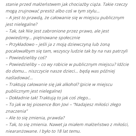
stanie przed małżeństwem jak chociażby ciąża. Takie rzeczy
mogą zrujnować prestiż albo coś w tym stylu…
– A jest to prawdą, że całowanie się w miejscu publicznym
jest nielegalne?
– Tak, tak Nie jest zabronione przez prawo, ale jest
powiedzmy… piętnowane społecznie
– Przykładowo – jeśli ja z moją dziewczyną lub żoną
pocałowałbym się tam, w
szyscy ludzie tak by na nas patrzyli
– Powiedzieliby coś?
– Powiedzieliby – co wy robicie w publicznym miejscu? Idźcie
do domu… niszczycie nasze dzieci… będą was później
naśladować…
– Traktują całowanie się jak alkohol? (picie w miejscu
publicznym jest nielegalne)
– Dokładnie tak! Traktują to jak coś złego…
– To jak w tej piosence Bon Jovi – “Nadajesz miłości złego
znaczenia”
– Ale to się zmienia, prawda?
– Tak, to się zmienia. Nawet ja miałem małżeństwo z miłości,
niearanżowane. I było to 18 lat temu.