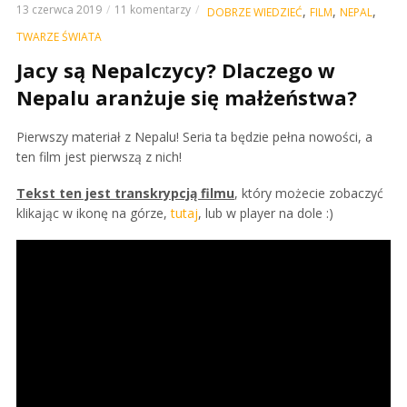
13 czerwca 2019
11 komentarzy
,
,
,
DOBRZE WIEDZIEĆ
FILM
NEPAL
TWARZE ŚWIATA
Jacy są Nepalczycy? Dlaczego w
Nepalu aranżuje się małżeństwa?
Pierwszy materiał z Nepalu! Seria ta będzie pełna nowości, a
ten film jest pierwszą z nich!
Tekst ten jest transkrypcją filmu
, który możecie zobaczyć
klikając w ikonę na górze,
tutaj
, lub w player na dole :)