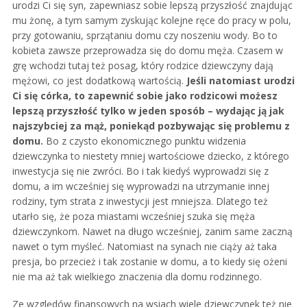
urodzi Ci się syn, zapewniasz sobie lepszą przyszłość znajdując
mu żonę, a tym samym zyskując kolejne ręce do pracy w polu,
przy gotowaniu, sprzątaniu domu czy noszeniu wody. Bo to
kobieta zawsze przeprowadza się do domu męża. Czasem w
grę wchodzi tutaj też posag, który rodzice dziewczyny dają
mężowi, co jest dodatkową wartością.
Jeśli natomiast urodzi
Ci się córka, to zapewnić sobie jako rodzicowi możesz
lepszą przyszłość tylko w jeden sposób – wydając ją jak
najszybciej za mąż, poniekąd pozbywając się problemu z
domu.
Bo z czysto ekonomicznego punktu widzenia
dziewczynka to niestety mniej wartościowe dziecko, z którego
inwestycja się nie zwróci. Bo i tak kiedyś wyprowadzi się z
domu, a im wcześniej się wyprowadzi na utrzymanie innej
rodziny, tym strata z inwestycji jest mniejsza. Dlatego też
utarło się, że poza miastami wcześniej szuka się męża
dziewczynkom. Nawet na długo wcześniej, zanim same zaczną
nawet o tym myśleć. Natomiast na synach nie ciąży aż taka
presja, bo przecież i tak zostanie w domu, a to kiedy się ożeni
nie ma aż tak wielkiego znaczenia dla domu rodzinnego.
Ze względów finansowych na wsiach wiele dziewczynek też nie