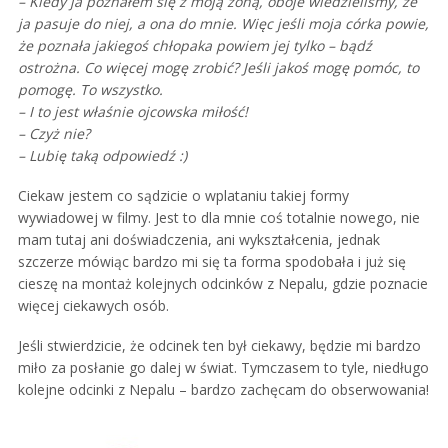
– Kiedy ja poznałem się z moją żoną, oboje wiedzieliśmy, że
ja pasuje do niej, a ona do mnie. Więc jeśli moja córka powie,
że poznała jakiegoś chłopaka powiem jej tylko – bądź
ostrożna. Co więcej mogę zrobić? Jeśli jakoś mogę pomóc, to
pomogę. To wszystko.
– I to jest właśnie ojcowska miłość!
– Czyż nie?
– Lubię taką odpowiedź :)
Ciekaw jestem co sądzicie o wplataniu takiej formy
wywiadowej w filmy. Jest to dla mnie coś totalnie nowego, nie
mam tutaj ani doświadczenia, ani wykształcenia, jednak
szczerze mówiąc bardzo mi się ta forma spodobała i już się
cieszę na montaż kolejnych odcinków z Nepalu, gdzie poznacie
więcej ciekawych osób.
Jeśli stwierdzicie, że odcinek ten był ciekawy, będzie mi bardzo
miło za posłanie go dalej w świat. Tymczasem to tyle, niedługo
kolejne odcinki z Nepalu – bardzo zachęcam do obserwowania!