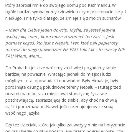
który zaprosił mnie do swojego domu pod Kathmandu. W
ogóle bardzo sympatyczny człowiek o czym przekonacie się już
niedługo. I nie tylko dlatego, że śmieje się z moich sucharów.
– Mam dla Ciebie jeden dowcip. Myślę, że jesteś jedyną
osobą jaką znam, która może zrozumieć ten żart. – Jeśli
poznasz kogoś, kto jest z Nepalu i ten ktoś pali papierosy
możesz do niego powiedzieć NE PAL! Tak, tak – to znaczy NIE
PAL! Wiem, wiem…
Do Prabatha jeszcze wrócimy za chwilę i pogadamy sobie
bardziej na poważnie. Wracając jednak do miejsc i ludzi
mógłbym tutaj opowiadać i opowiadać. Były Himalaje, były
porośnięte dżunglą południowe tereny Nepalu – i tutaj przed
oczami mam od razu miejscową starszyznę życzliwie
pozdrawiającą, zapraszającą do siebie, aby choć na chwilę
siąść i porozmawiać. Nawet jeśli nie znajdujemy ze sobą
wspólnego języka.
Czy też dzieciaki, które jak tylko zauważyły mnie na horyzoncie
od razu biegły co sił w nogach, aby razem pograć w piłkę, czy