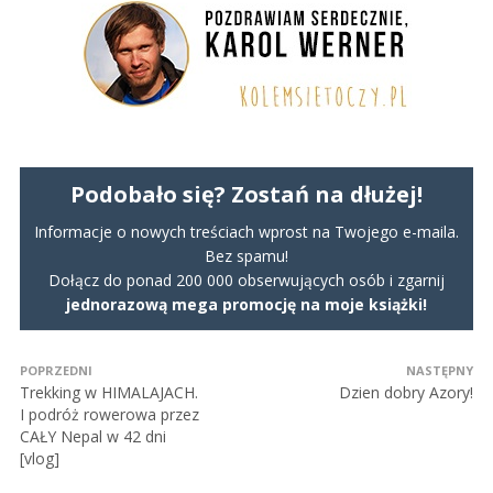
Podobało się? Zostań na dłużej!
Informacje o nowych treściach wprost na Twojego e-maila.
Bez spamu!
Dołącz do ponad 200 000 obserwujących osób i zgarnij
jednorazową mega promocję na moje książki!
POPRZEDNI
NASTĘPNY
Trekking w HIMALAJACH.
Dzien dobry Azory!
I podróż rowerowa przez
CAŁY Nepal w 42 dni
[vlog]