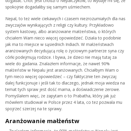
dogadać. Choć jeśli chodzi o Nepalczyków, to wydaje mi się, że
spokojnie dogadaliby się samym uśmiechem.
Nepal, to też wiele ciekawych i czasem niezrozumiałych dla nas
zwyczajów wynikających z religii czy kultury. Przykładowo
system kastowy, albo aranżowane małżeństwa, o których
chciałem Wam nieco więcej opowiedzieć. Działa to podobnie
jak ma to miejsce w sąsiednich Indiach. W małżeństwach
aranżowanych decydującą rolę o życiowym partnerze syna czy
córki podejmują rodzice. I bywa, że dzieci nie mają tutaj za
wiele do gadania. Znalazłem informacje, że nawet 90%
małżeństw w Nepalu jest aranżowanych. Chciałbym Wam o
tym nieco więcej opowiedzieć – czy faktycznie ten zwyczaj
dalej funkcjonuje i jeśli tak to dlaczego, jednak moja wiedza na
temat tych spraw jest dość marna, a doświadczenie zerowe.
Pomyślałem więc, że zapytam o to Prabatha, który jak już
mówiłem studiował w Polsce przez 4 lata, co tez pozwala mu
spojrzeć szerzej na te sprawy.
Aranżowanie małżeństw
– Znalazłem informacje, że 90% małżeństw w Nepalu jest