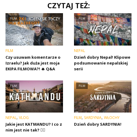
CZYTAJ TEŻ:
FILM
FILM
FILM
NEPAL
Czy usuwam komentarze o
Dzień dobry Nepal! Klipowe
Izraelu? Jak duża jest moja
podsumowanie nepalskiej
EKIPA FILMOWA?! 🔥 Q&A
serii
FILM
FILM
,
,
,
NEPAL
VLOG
FILM
SARDYNIA
WŁOCHY
Jakie jest KATMANDU? I co z
Dzień dobry SARDYNIA!
nim jest nie tak? 🤷‍♂️