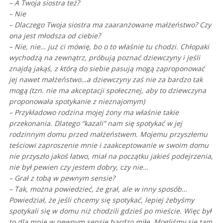
– A Twoja siostra też?
– Nie
– Dlaczego Twoja siostra ma zaaranżowane małżeństwo?
Czy
ona jest młodsza od ciebie?
– Nie, nie… już ci mówię, bo o to właśnie tu chodzi. Chłopaki
wychodzą na zewnątrz, próbują poznać dziewczyny i jeśli
znajdą jakąś, z którą do siebie pasują mogą zaproponować
jej nawet małżeństwo…a dziewczyny zaś nie za bardzo tak
mogą (tzn. nie ma akceptacji społecznej, aby to dziewczyna
proponowała spotykanie z nieznajomym)
– Przykładowo rodzina mojej żony ma właśnie takie
przekonania. Dlatego “kazali” nam się spotykać w jej
rodzinnym domu przed małżeństwem. Mojemu przyszłemu
teściowi zaproszenie mnie i zaakceptowanie w swoim domu
nie przyszło jakoś łatwo, miał na początku jakieś podejrzenia,
nie był pewien czy jestem dobry, czy nie…
– Grał z tobą w pewnym sensie?
– Tak, można powiedzieć, że grał, ale w inny sposób…
Powiedział, że jeśli chcemy się spotykać, lepiej żebyśmy
spotykali się w domu niż chodzili gdzieś po mieście. Więc był
to dla mnie w pewnym sensie bardzo miłe. Mogliśmy się tam