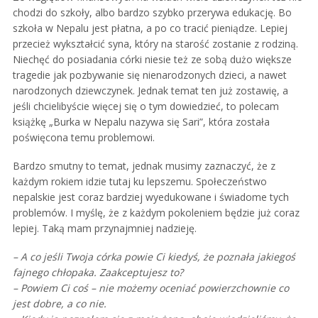
chodzi do szkoły, albo bardzo szybko przerywa edukację. Bo
szkoła w Nepalu jest płatna, a po co tracić pieniądze. Lepiej
przecież wykształcić syna, który na starość zostanie z rodziną.
Niechęć do posiadania córki niesie też ze sobą dużo większe
tragedie jak pozbywanie się nienarodzonych dzieci, a nawet
narodzonych dziewczynek. Jednak temat ten już zostawię, a
jeśli chcielibyście więcej się o tym dowiedzieć, to polecam
książkę „Burka w Nepalu nazywa się Sari”, która została
poświęcona temu problemowi.
Bardzo smutny to temat, jednak musimy zaznaczyć, że z
każdym rokiem idzie tutaj ku lepszemu. Społeczeństwo
nepalskie jest coraz bardziej wyedukowane i świadome tych
problemów. I myślę, że z każdym pokoleniem będzie już coraz
lepiej. Taką mam przynajmniej nadzieję.
– A co jeśli Twoja córka powie Ci kiedyś, że poznała jakiegoś
fajnego chłopaka. Zaakceptujesz to?
– Powiem Ci coś – nie możemy oceniać powierzchownie co
jest dobre, a co nie.