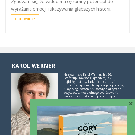
Zgadzam się, że wideo ma ogromny potencjał do
wyrażania emocji i ukazywania głębszych historii.
ODPOWIEDZ
KAROL WERNER
Nazywam się Karol Werner, lat 36.
Podróżuję zawsze z aparatem, jak
najbliżej natury, ludzi, ich kultury i
historii. Znajdziesz tutaj relacje z podróży,
filmy, vlogi, fotografię, porady praktyczne
dotyczące samodzielnego podróżowania,
osobiste przemyślenia i podobno sporo
inspiracji. Jeśli lubisz świetne historie i
×
poznawanie świata przez podróże -
polubimy się!
Więcej o mnie i blogu