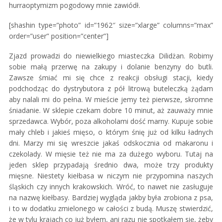
hurraoptymizm pogodowy mnie zawiódł.
[shashin type=”photo” id=”1962″ size=”xlarge” columns=”max”
order=”user” position=”center”]
Zjazd prowadzi do niewielkiego miasteczka Dilidżan. Robimy
sobie małą przerwę na zakupy i dolanie benzyny do butli.
Zawsze śmiać mi się chce z reakcji obsługi stacji, kiedy
podchodząc do dystrybutora z pół litrową buteleczką żądam
aby nalali mi do pełna. W mieście jemy też pierwsze, skromne
śniadanie. W sklepie czekam dobre 10 minut, aż zauważy mnie
sprzedawca. Wybór, poza alkoholami dość marny. Kupuje sobie
mały chleb i jakieś mięso, o którym śnię już od kilku ładnych
dni. Marzy mi się wreszcie jakaś odskocznia od makaronu i
czekolady. W mięsie też nie ma za dużego wyboru. Tutaj na
jeden sklep przypadają średnio dwa, może trzy produkty
mięsne. Niestety kiełbasa w niczym nie przypomina naszych
śląskich czy innych krakowskich. Wróć, to nawet nie zasługuje
na nazwę kiełbasy. Bardziej wygląda jakby była zrobiona z psa,
i to w dodatku zmielonego w całości z budą. Muszę stwierdzić,
że w tylu krajach co już byłem, ani razu nie spotkałem się, żeby