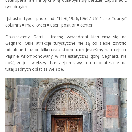
czteropaka, ale na tę chwilę wolałbym się bardziej zapoznać z
tym drugim.
[shashin type=”photo” id=”1976,1956,1960,1961″ size=”xlarge”
columns=”max” order=”user” position=”center”]
Opuszczamy Garni i trochę zawiedzeni kierujemy się na
Geghard. Obie atrakcje turystyczne nie są od siebie zbytnio
oddalone i już po kilkunastu kilometrach jesteśmy na miejscu.
Pięknie wkomponowany w majestatyczną górę Geghard, nie
dość, że jest większy i bardziej urokliwy, to na dodatek nie ma
tutaj żadnych opłat za wejście.