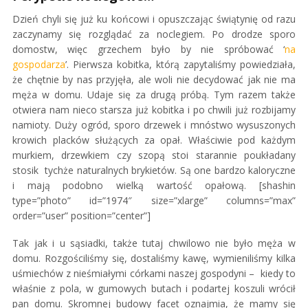
Dzień chyli się już ku końcowi i opuszczając świątynię od razu
zaczynamy się rozglądać za noclegiem. Po drodze sporo
domostw, więc grzechem było by nie spróbować ‘
na
gospodarza
’. Pierwsza kobitka, którą zapytaliśmy powiedziała,
że chętnie by nas przyjęła, ale woli nie decydować jak nie ma
męża w domu. Udaje się za drugą próbą. Tym razem także
otwiera nam nieco starsza już kobitka i po chwili już rozbijamy
namioty. Duży ogród, sporo drzewek i mnóstwo wysuszonych
krowich placków służących za opał. Właściwie pod każdym
murkiem, drzewkiem czy szopą stoi starannie poukładany
stosik tychże naturalnych brykietów. Są one bardzo kaloryczne
i mają podobno wielką wartość opałową. [shashin
type=”photo” id=”1974″ size=”xlarge” columns=”max”
order=”user” position=”center”]
Tak jak i u sąsiadki, także tutaj chwilowo nie było męża w
domu. Rozgościliśmy się, dostaliśmy kawę, wymieniliśmy kilka
uśmiechów z nieśmiałymi córkami naszej gospodyni – kiedy to
właśnie z pola, w gumowych butach i podartej koszuli wrócił
pan domu. Skromnej budowy facet oznajmia, że mamy się