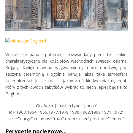
W kościele panuje półmrok, rozświetlany przez te cienkie,
charakterystyczne dla kościołów wschodnich świeczki ofiarne.
Kojący dźwięk dzwonu wzywa wiernych do modlitwy, pop
zaczyna ceremonię i ogólnie panuje jakaś taka atmosfera
tajemniczości. Jest klimat. I jakby ktoś kiedyś miał dylemat,
który z tych dwóch zabytków wybrać to niech lepiej będzie to
Geghard.
Geghard:
[shashin type=”photo”
id=”1963,1964,1966,1977,1978,1980,1968,1969,1971,1972″
size=”xlarge” columns=”max” order=”user” position=”center”]
Perypetie noclegowe…