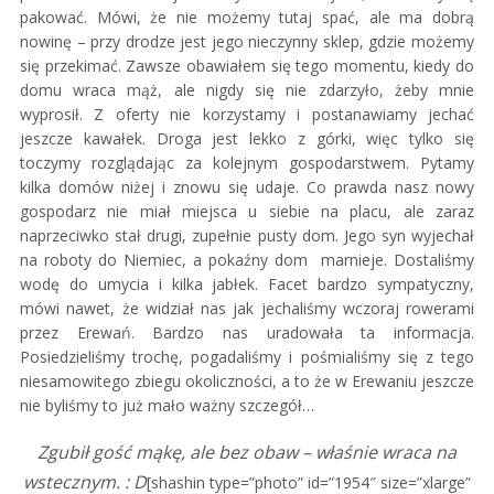
pakować. Mówi, że nie możemy tutaj spać, ale ma dobrą
nowinę – przy drodze jest jego nieczynny sklep, gdzie możemy
się przekimać. Zawsze obawiałem się tego momentu, kiedy do
domu wraca mąż, ale nigdy się nie zdarzyło, żeby mnie
wyprosił. Z oferty nie korzystamy i postanawiamy jechać
jeszcze kawałek. Droga jest lekko z górki, więc tylko się
toczymy rozglądając za kolejnym gospodarstwem. Pytamy
kilka domów niżej i znowu się udaje. Co prawda nasz nowy
gospodarz nie miał miejsca u siebie na placu, ale zaraz
naprzeciwko stał drugi, zupełnie pusty dom. Jego syn wyjechał
na roboty do Niemiec, a pokaźny dom marnieje. Dostaliśmy
wodę do umycia i kilka jabłek. Facet bardzo sympatyczny,
mówi nawet, że widział nas jak jechaliśmy wczoraj rowerami
przez Erewań. Bardzo nas uradowała ta informacja.
Posiedzieliśmy trochę, pogadaliśmy i pośmialiśmy się z tego
niesamowitego zbiegu okoliczności, a to że w Erewaniu jeszcze
nie byliśmy to już mało ważny szczegół…
Zgubił gość mąkę, ale bez obaw – właśnie wraca na
wstecznym. : D
[shashin type=”photo” id=”1954″ size=”xlarge”