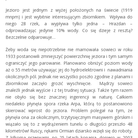
Jezioro jest jednym z wyżej położonych na świecie (1919
mnpm) i jest wybitnie interesującym zbiornikiem. Wpływa do
niego 28 rzek, a wypływa tylko jedna – Hrazdan –
odprowadzając jedynie 10% wody. Co się dzieje z resztą?
Bezczelnie odparowuje…
Żeby woda się niepotrzebnie nie marnowała sowieci w roku
1933 postanowili zmniejszyć powierzchnię jeziora i tym samym
ograniczyć jego parowanie. Planowano obniżyć poziom wody
aż o 55 metrów używając jej do hydroelektrowni i nawadniania
okolicznych pól. Jednak nie wszystko poszło zgodnie z planami i
zbiornikowi zaczęło grozić wyschnięcie. Mądrzy sowieci
znaleźli jednak wyjście i z tej trudnej sytuacji. Także tym razem
nie obyło się bez znacznej ingerencji w naturę. Całkiem
niedaleko płynęła spora rzeka Arpa, którą to postanowiono
skierować wprost do jeziora. Problem polegał na tym, że
płynęła ona za okolicznym, trzytysięcznym masywem górskim i
wiązało się to z wydrążeniem tunelu o długości przeszło 48
kilometrów! Ruscy, rękami Ormian dziarsko wzięli się do roboty.
Z kilkoma przerwami, po 25 latach kopania, dopiero w 2003