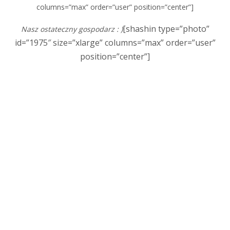
columns=”max” order=”user” position=”center”]
[shashin type=”photo”
Nasz ostateczny gospodarz : )
id=”1975″ size=”xlarge” columns=”max” order=”user”
position=”center”]