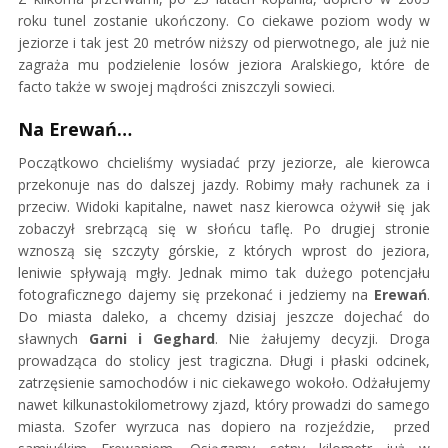
roku tunel zostanie ukończony. Co ciekawe poziom wody w
jeziorze i tak jest 20 metrów niższy od pierwotnego, ale już nie
zagraża mu podzielenie losów jeziora Aralskiego, które de
facto także w swojej mądrości zniszczyli sowieci.
Na Erewań…
Początkowo chcieliśmy wysiadać przy jeziorze, ale kierowca
przekonuje nas do dalszej jazdy. Robimy mały rachunek za i
przeciw. Widoki kapitalne, nawet nasz kierowca ożywił się jak
zobaczył srebrzącą się w słońcu taflę. Po drugiej stronie
wznoszą się szczyty górskie, z których wprost do jeziora,
leniwie spływają mgły. Jednak mimo tak dużego potencjału
fotograficznego dajemy się przekonać i jedziemy na
Erewań
.
Do miasta daleko, a chcemy dzisiaj jeszcze dojechać do
sławnych
Garni i Geghard
. Nie żałujemy decyzji. Droga
prowadząca do stolicy jest tragiczna. Długi i płaski odcinek,
zatrzęsienie samochodów i nic ciekawego wokoło. Odżałujemy
nawet kilkunastokilometrowy zjazd, który prowadzi do samego
miasta. Szofer wyrzuca nas dopiero na rozjeździe, przed