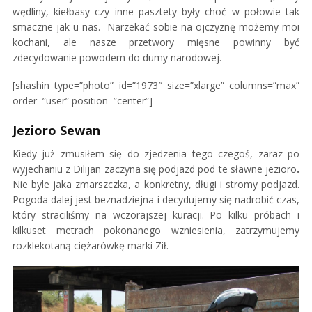
wędliny, kiełbasy czy inne pasztety były choć w połowie tak
smaczne jak u nas. Narzekać sobie na ojczyznę możemy moi
kochani, ale nasze przetwory mięsne powinny być
zdecydowanie powodem do dumy narodowej.
[shashin type=”photo” id=”1973″ size=”xlarge” columns=”max”
order=”user” position=”center”]
Jezioro Sewan
Kiedy już zmusiłem się do zjedzenia tego czegoś, zaraz po
wyjechaniu z Dilijan zaczyna się podjazd pod te sławne jezioro
.
Nie byle jaka zmarszczka, a konkretny, długi i stromy podjazd.
Pogoda dalej jest beznadziejna i decydujemy się nadrobić czas,
który straciliśmy na wczorajszej kuracji. Po kilku próbach i
kilkuset metrach pokonanego wzniesienia, zatrzymujemy
rozklekotaną ciężarówkę marki Ził.