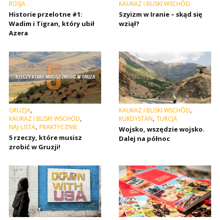
ROSJA
KAUKAZ I BLISKI WSCHÓD
Historie przelotne #1:
Szyizm w Iranie – skąd się
Wadim i Tigran, który ubił
wziął?
Azera
,
,
GRUZJA
KAUKAZ I BLISKI WSCHÓD
,
,
KAUKAZ I BLISKI WSCHÓD
KURDYSTAN
TURCJA
,
NAJ-LISTA
PRAKTYCZNIE
Wojsko, wszędzie wojsko.
5 rzeczy, które musisz
Dalej na północ
zrobić w Gruzji!