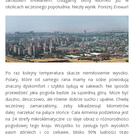
samiuśkim Erewaniem. Osiągamy setny kilometr już w
okolicach wczesnego popołudnia. Niezły wynik. Poniżej
Erewań
Po raz kolejny temperatura skacze niemiłosiernie wysoko.
Polary, które od samego rana mamy na sobie powodują
znaczny dyskomfort i szybko lądują w sakwach. Nie sposób
przewidzieć jaka pogoda będzie za sąsiednią górą. Może być
duszno, deszczowo, ale równie dobrze sucho i upalnie. Chwilę
wcześniej zamarzaliśmy, żeby kilkadziesiąt kilometrów
dalej narzekać na palące słońce. Cała Armenia podzielona jest
na 24 strefy mikroklimatyczne co daje obraz o różnorodności
pogodowej tego kraju. Wszystko to zasługa tych wysokich
pasm górskich i co ciekawe, blisko 90% ludności tego