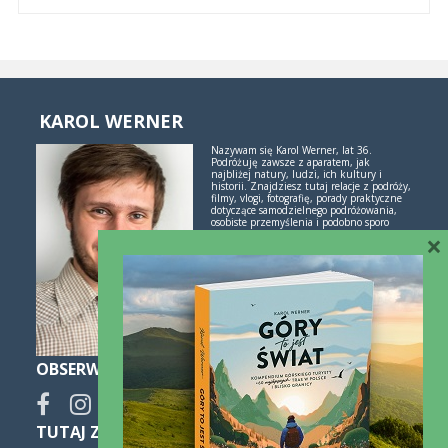
KAROL WERNER
Nazywam się Karol Werner, lat 36.
Podróżuję zawsze z aparatem, jak
najbliżej natury, ludzi, ich kultury i
historii. Znajdziesz tutaj relacje z podróży,
filmy, vlogi, fotografię, porady praktyczne
dotyczące samodzielnego podróżowania,
osobiste przemyślenia i podobno sporo
inspiracji. Jeśli lubisz świetne historie i
×
poznawanie świata przez podróże -
polubimy się!
Więcej o mnie i blogu
OBSERWUJ
TUTAJ ZNAJDZIESZ SPOKO NOCLEGI: