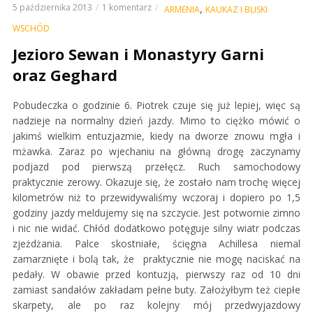
5 października 2013
1 komentarz
,
ARMENIA
KAUKAZ I BLISKI
WSCHÓD
Jezioro Sewan i Monastyry Garni
oraz Geghard
Pobudeczka o godzinie 6. Piotrek czuje się już lepiej, więc są
nadzieje na normalny dzień jazdy. Mimo to ciężko mówić o
jakimś wielkim entuzjazmie, kiedy na dworze znowu mgła i
mżawka. Zaraz po wjechaniu na główną drogę zaczynamy
podjazd pod pierwszą przełęcz. Ruch samochodowy
praktycznie zerowy. Okazuje się, że
zostało nam trochę więcej
kilometrów niż to przewidywaliśmy wczoraj i dopiero po 1,5
godziny jazdy meldujemy się na szczycie. Jest potwornie zimno
i nic nie widać. Chłód dodatkowo potęguje silny wiatr podczas
zjeżdżania. Palce skostniałe, ścięgna Achillesa niemal
zamarznięte i bolą tak, że praktycznie nie mogę naciskać na
pedały. W obawie przed kontuzją, pierwszy raz od 10 dni
zamiast sandałów zakładam pełne buty. Założyłbym też ciepłe
skarpety, ale po raz kolejny mój przedwyjazdowy