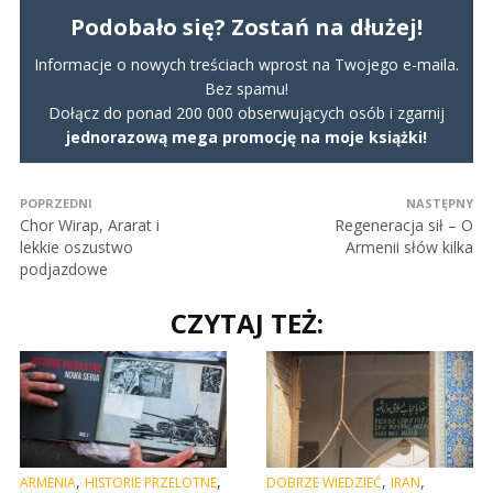
Podobało się? Zostań na dłużej!
Informacje o nowych treściach wprost na Twojego e-maila.
Bez spamu!
Dołącz do ponad 200 000 obserwujących osób i zgarnij
jednorazową mega promocję na moje książki!
POPRZEDNI
NASTĘPNY
Chor Wirap, Ararat i
Regeneracja sił – O
lekkie oszustwo
Armenii słów kilka
podjazdowe
CZYTAJ TEŻ:
,
,
,
,
ARMENIA
HISTORIE PRZELOTNE
DOBRZE WIEDZIEĆ
IRAN