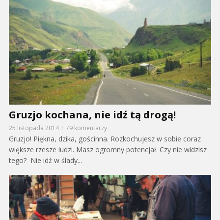
Gruzjo kochana, nie idź tą drogą!
25 listopada 2014
79 komentarzy
Gruzjo! Piękna, dzika, gościnna. Rozkochujesz w sobie coraz
większe rzesze ludzi. Masz ogromny potencjał. Czy nie widzisz
tego? Nie idź w ślady...