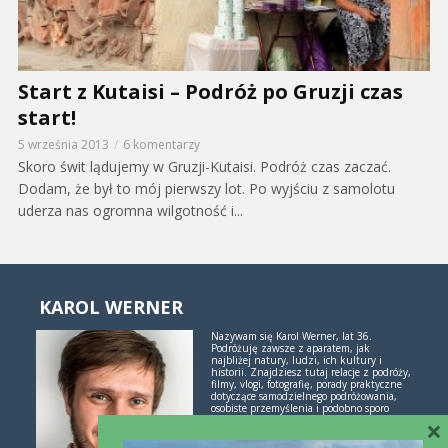
Start z Kutaisi – Podróż po Gruzji czas
start!
5 września 2013
6 komentarzy
Skoro świt lądujemy w Gruzji-Kutaisi. Podróż czas zaczać.
Dodam, że był to mój pierwszy lot. Po wyjściu z samolotu
uderza nas ogromna wilgotność i...
KAROL WERNER
Nazywam się Karol Werner, lat 36.
Podróżuję zawsze z aparatem, jak
najbliżej natury, ludzi, ich kultury i
historii. Znajdziesz tutaj relacje z podróży,
filmy, vlogi, fotografię, porady praktyczne
dotyczące samodzielnego podróżowania,
osobiste przemyślenia i podobno sporo
×
inspiracji. Jeśli lubisz świetne historie i
poznawanie świata przez podróże -
polubimy się!