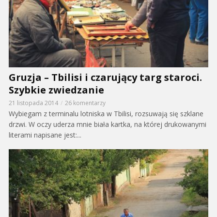
Gruzja – Tbilisi i czarujący targ staroci.
Szybkie zwiedzanie
21 listopada 2014
26 komentarzy
Wybiegam z terminalu lotniska w Tbilisi, rozsuwają się szklane
drzwi. W oczy uderza mnie biała kartka, na której drukowanymi
literami napisane jest:...