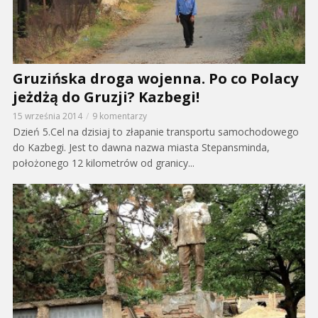
Gruzińska droga wojenna. Po co Polacy
jeżdżą do Gruzji? Kazbegi!
15 września 2014
9 komentarzy
Dzień 5.Cel na dzisiaj to złapanie transportu samochodowego
do Kazbegi. Jest to dawna nazwa miasta Stepansminda,
położonego 12 kilometrów od granicy...