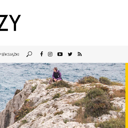
🛒KSIĄŻKI