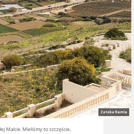
Zatoka Ramla
j Malcie. Mieliśmy to szczęście,