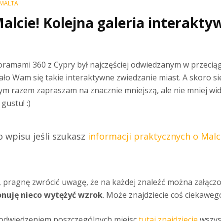
MALTA
 Malcie! Kolejna galeria interak
oramami 360 z Cypry był najczęściej odwiedzanym w przeciąg
ało Wam się takie interaktywne zwiedzanie miast. A skoro s
m razem zapraszam na znacznie mniejszą, ale nie mniej wi
gustu! :)
wpisu jeśli szukasz
informacji praktycznych o Malci
, pragnę zwrócić uwagę, że na każdej znaleźć można załączon
nuję nieco wytężyć wzrok
. Może znajdziecie coś ciekawego
y odwiedzeniem poszczególnych miejsc
tutaj znajdziecie
wszys