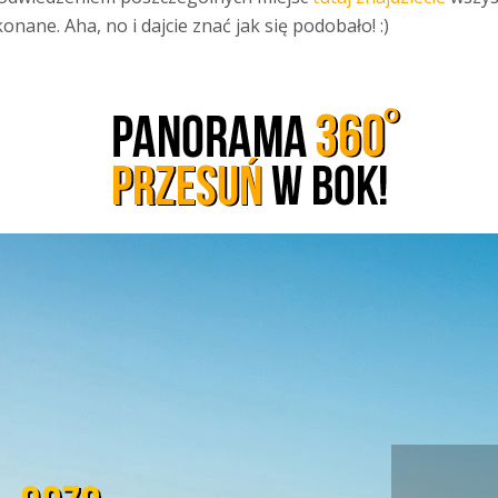
ane. Aha, no i dajcie znać jak się podobało! :)