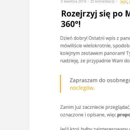
,
5 kwietnia 2016
25 komentarzy
360º
Rozejrzyj się po
360°!
Dzień dobry! Ostatni wpis z pan
mówiliście wielokrotnie, spodob
kolejnym zestawem panoram! Ty
nadzieję, że przypadnie Wam do 
Zapraszam do osobnego 
noclegów
.
Zanim już zaczniecie przeglądać
oznaczone i opisane, więc
propo
Jeśli ktoś byłby zainteresowan