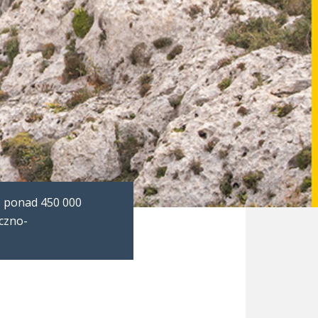
o ponad 450 000
yczno-