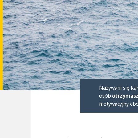
Nazywam się Karo
osób
otrzymasz
motywacyjny eboo