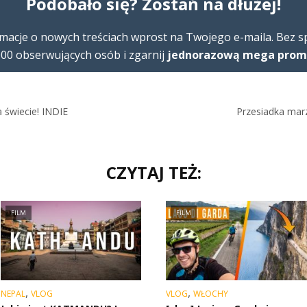
Podobało się? Zostań na dłużej!
macje o nowych treściach wprost na Twojego e-maila. Bez 
00 obserwujących osób i zgarnij
jednorazową mega promoc
 świecie! INDIE
Przesiadka mar
CZYTAJ TEŻ:
FILM
FILM
,
,
NEPAL
VLOG
VLOG
WŁOCHY