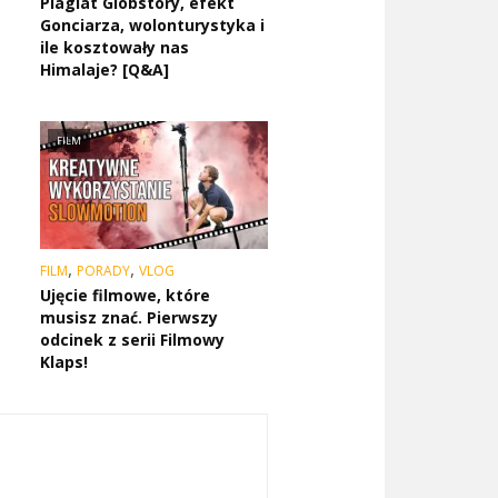
Plagiat Globstory, efekt
Gonciarza, wolonturystyka i
ile kosztowały nas
Himalaje? [Q&A]
FILM
,
,
FILM
PORADY
VLOG
Ujęcie filmowe, które
musisz znać. Pierwszy
odcinek z serii Filmowy
Klaps!