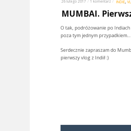
,
26 lutego 2017
1 komentarz
INDIE
V
MUMBAI. Pierwszy
O tak, podróżowanie po Indiach
poza tym jednym przypadkiem… 
Serdecznie zapraszam do Mumbaj
pierwszy vlog z Indii! :)