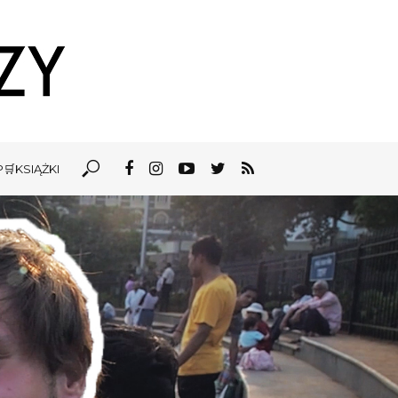
🛒KSIĄŻKI