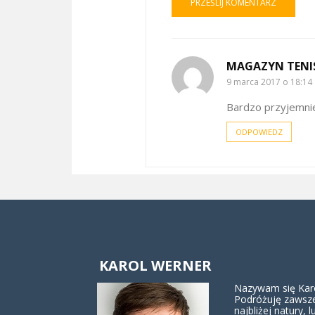
MAGAZYN TENI
9 marca 2017 o 18:14
Bardzo przyjemnie 
ODPOWIEDZ
KAROL WERNER
Nazywam się Karol
Podróżuję zawsze
najbliżej natury, lu