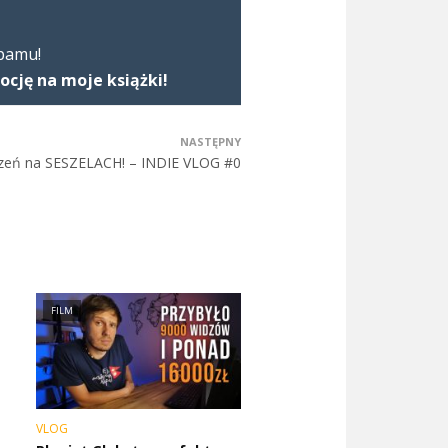
spamu!
ję na moje książki!
NASTĘPNY
zeń na SESZELACH! – INDIE VLOG #0
FILM
VLOG