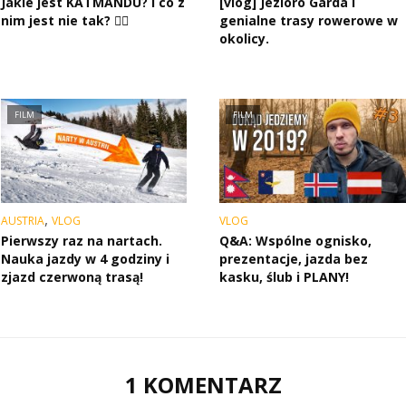
Jakie jest KATMANDU? I co z
[vlog] Jezioro Garda i
nim jest nie tak? 🤷‍♂️
genialne trasy rowerowe w
okolicy.
FILM
FILM
,
AUSTRIA
VLOG
VLOG
Pierwszy raz na nartach.
Q&A: Wspólne ognisko,
Nauka jazdy w 4 godziny i
prezentacje, jazda bez
zjazd czerwoną trasą!
kasku, ślub i PLANY!
1 KOMENTARZ