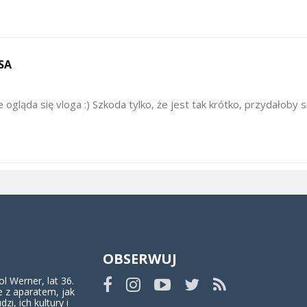
SA
ogląda się vloga :) Szkoda tylko, że jest tak krótko, przydałoby si
OBSERWUJ
 Werner, lat 36.
 z aparatem, jak
dzi, ich kultury i