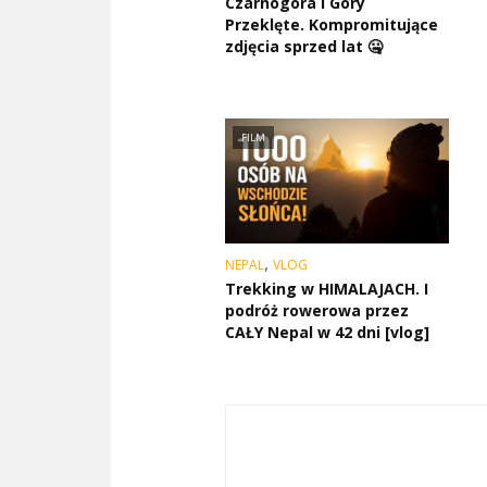
Czarnogóra i Góry
Przeklęte. Kompromitujące
zdjęcia sprzed lat 🤐
FILM
,
NEPAL
VLOG
Trekking w HIMALAJACH. I
podróż rowerowa przez
CAŁY Nepal w 42 dni [vlog]