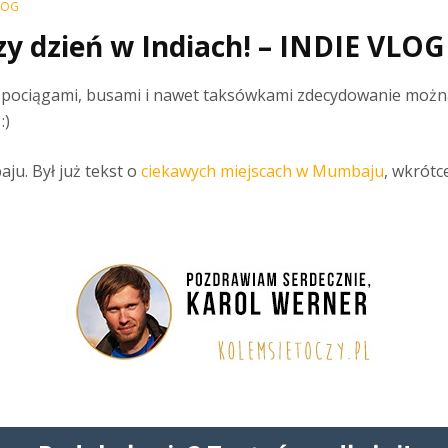
LOG
 dzień w Indiach! – INDIE VLOG
 pociągami, busami i nawet taksówkami zdecydowanie można 
:)
u. Był już tekst o
ciekawych miejscach w Mumbaju
, wkrótce