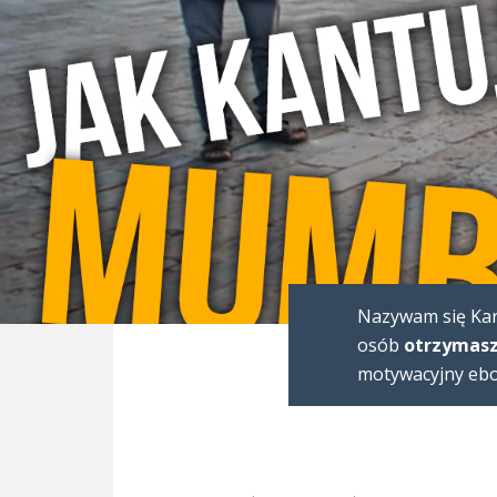
Nazywam się Karo
osób
otrzymasz
motywacyjny eboo