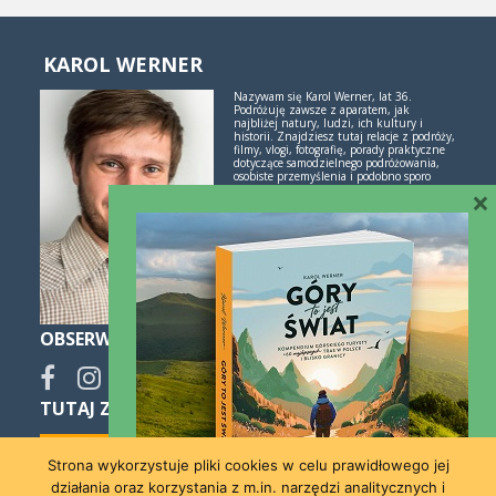
KAROL WERNER
Nazywam się Karol Werner, lat 36.
Podróżuję zawsze z aparatem, jak
najbliżej natury, ludzi, ich kultury i
historii. Znajdziesz tutaj relacje z podróży,
filmy, vlogi, fotografię, porady praktyczne
dotyczące samodzielnego podróżowania,
osobiste przemyślenia i podobno sporo
inspiracji. Jeśli lubisz świetne historie i
×
poznawanie świata przez podróże -
polubimy się!
Więcej o mnie i blogu
OBSERWUJ
TUTAJ ZNAJDZIESZ SPOKO NOCLEGI:
Strona wykorzystuje pliki cookies w celu prawidłowego jej
działania oraz korzystania z m.in. narzędzi analitycznych i