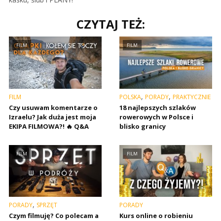
CZYTAJ TEŻ:
FILM
FILM
,
,
FILM
POLSKA
PORADY
PRAKTYCZNIE
Czy usuwam komentarze o
18 najlepszych szlaków
Izraelu? Jak duża jest moja
rowerowych w Polsce i
EKIPA FILMOWA?! 🔥 Q&A
blisko granicy
FILM
FILM
,
PORADY
SPRZĘT
PORADY
Czym filmuję? Co polecam a
Kurs online o robieniu