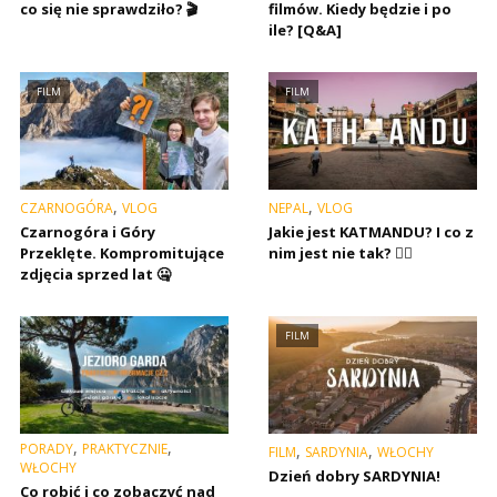
co się nie sprawdziło? 🎬
filmów. Kiedy będzie i po
ile? [Q&A]
FILM
FILM
,
,
CZARNOGÓRA
VLOG
NEPAL
VLOG
Czarnogóra i Góry
Jakie jest KATMANDU? I co z
Przeklęte. Kompromitujące
nim jest nie tak? 🤷‍♂️
zdjęcia sprzed lat 🤐
FILM
,
,
PORADY
PRAKTYCZNIE
,
,
FILM
SARDYNIA
WŁOCHY
WŁOCHY
Dzień dobry SARDYNIA!
Co robić i co zobaczyć nad