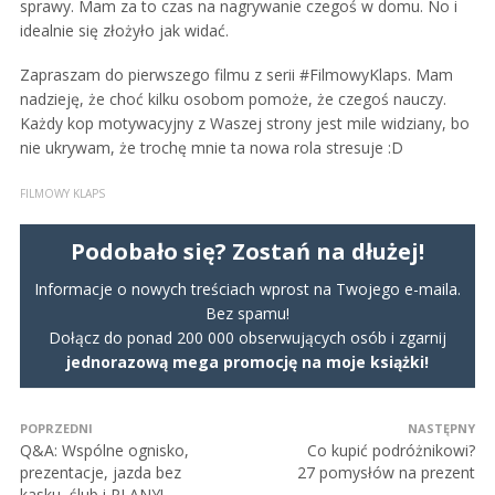
sprawy. Mam za to czas na nagrywanie czegoś w domu. No i
idealnie się złożyło jak widać.
Zapraszam do pierwszego filmu z serii #FilmowyKlaps. Mam
nadzieję, że choć kilku osobom pomoże, że czegoś nauczy.
Każdy kop motywacyjny z Waszej strony jest mile widziany, bo
nie ukrywam, że trochę mnie ta nowa rola stresuje :D
FILMOWY KLAPS
Podobało się? Zostań na dłużej!
Informacje o nowych treściach wprost na Twojego e-maila.
Bez spamu!
Dołącz do ponad 200 000 obserwujących osób i zgarnij
jednorazową mega promocję na moje książki!
POPRZEDNI
NASTĘPNY
Q&A: Wspólne ognisko,
Co kupić podróżnikowi?
prezentacje, jazda bez
27 pomysłów na prezent
kasku, ślub i PLANY!