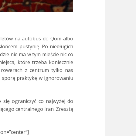
iletów na autobus do Qom albo
łońcem pustynię. Po niedługich
zie nie ma w tym mieście nic co
iejsca, które trzeba koniecznie
 rowerach z centrum tylko nas
ż sporą praktykę w ignorowaniu
 się ograniczyć co najwyżej do
jącego centralnego Iran. Zresztą
ion=”center”]