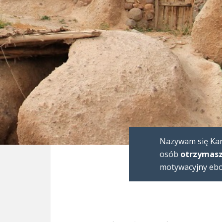
Nazywam się Karo
osób
otrzymasz
motywacyjny eboo