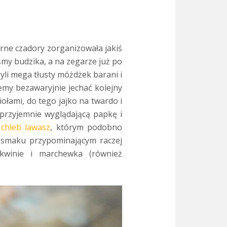
rne czadory zorganizowała jakiś
śmy budzika, a na zegarze już po
li mega tłusty móżdżek barani i
emy bezawaryjnie jechać kolejny
ołami, do tego jajko na twardo i
przyjemnie wyglądającą papkę i
w
chle
b
lawasz
, którym podobno
smaku przypominającym raczej
kwinie i marchewka (również