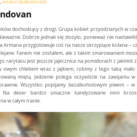
,
KAUKAZ I BLISKI WSCHÓD
andovan
ków dochodzący z drogi. Grupa kobiet przyodzianych w cza
Nieważne. Dobrze jednak się złożyło, ponieważ nie nastawili
 Armana przygotowuje coś na nasze skrzypiące kolana – czy
sklejane. Fanem nie zostałem, ale z takim smarowaniem moż
 rarytasu jest jeszcze jajecznica na pomidorach z jakimiś zi
y owym chlebem wraz z jajkiem, robimy z tego taką mało 
waną miętą. Jedzenie polega oczywiście na zawijaniu 
prawnie.
Wszystko popijamy bezalkoholowym piwem – w 
. Na deser bardzo smaczne kandyzowane mini brzos
a w całym Iranie.