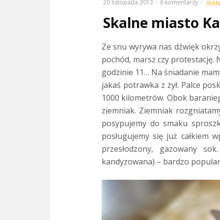
20 listopada 2013
6 komentarzy
IRAN
Skalne miasto K
Ze snu wyrywa nas dźwięk okrzy
pochód, marsz czy protestację. 
godzinie 11… Na śniadanie mama
jakaś potrawka z żył. Palce po
1000 kilometrów.
Obok baraniego
ziemniak. Ziemniak rozgniatam
posypujemy do smaku sproszko
posługujemy się już całkiem w
przesłodzony, gazowany sok
kandyzowana) – bardzo popularn