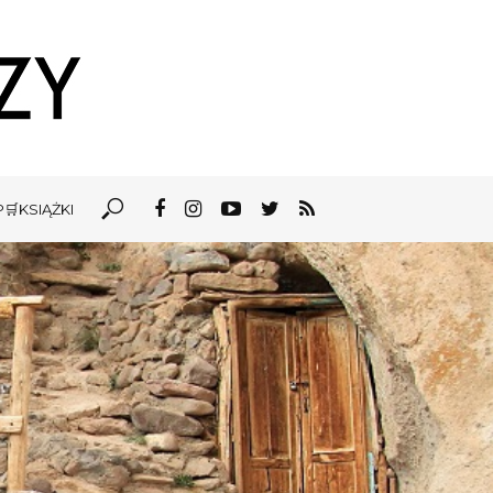
🛒KSIĄŻKI