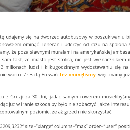
otę udajemy się na dworzec autobusowy w poszukiwaniu b
anowałem ominąć Teheran i uderzyć od razu na spaloną s
zamy, że poza sławnymi muralami na amerykańskiej ambasad
sam fakt, że miasto jest stolicą, nie jest wyznacznikiem m
2 milionach ludzi i kilkugodzinnym wydostawaniu się na
nie warto. Zresztą Erewań
też ominęliśmy
, więc mamy ju
u z Gruzji za 30 dni, jadąc samym rowerem musielibyśmy
dąc już w Iranie szkoda by było nie zobaczyć jakże interesu
ceptowalnym poziomie, że aż grzech nie skorzystać.
3209,3232″ size=”xlarge” columns=”max” order=”user” posit