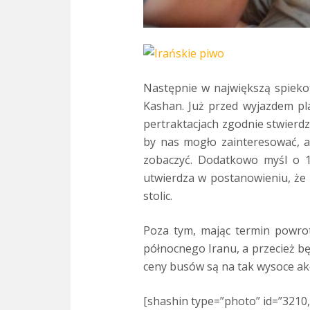
Następnie w największą spiek
Kashan. Już przed wyjazdem pl
pertraktacjach zgodnie stwierd
by nas mogło zainteresować, a 
zobaczyć. Dodatkowo myśl o 1
utwierdza w postanowieniu, że 
stolic.
Poza tym, mając termin powrot
północnego Iranu, a przecież bę
ceny busów są na tak wysoce ak
[shashin type=”photo” id=”3210,