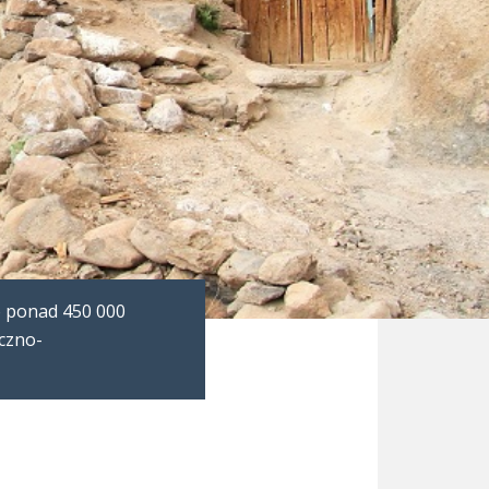
o ponad 450 000
yczno-