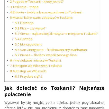
2
Pogoda w Toskanii – kiedy jechać?
3
Toskania – mapa
4
Bolonia – świetna baza wypadowa do Toskanii:
5
Miasta, które warto zobaczyć w Toskanii:
5.1
Florencja
5.2
Piza – czy warto?
5.3
Siena – najbardziej klimatyczne miejsce w Toskanii?
5.4
Cortona
5.5
Montepulciano
5.6
San Gimignano – średniowieczny Manhattan
5.7
Pienza – śladami współczesnego kina
6
Inne ciekawe miejsca w Toskanii:
7
Transport we Włoszech/Toskanii:
8
Autostop we Włoszech.
8.1
Przydało się? :)
Jak dolecieć do Toskanii? Najtańsze
połączenie
Wydawać by się mogło, że to daleko, jednak przy aktualnej
ofercie lotów nie ma problemu z dotarciem tam naprawdę