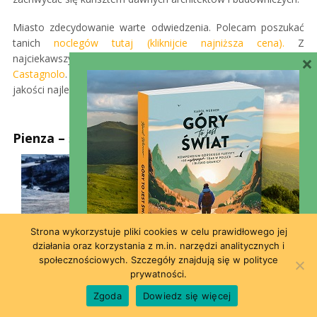
Miasto zdecydowanie warte odwiedzenia. Polecam poszukać
tanich
noclegów tutaj (kliknijcie najniższa cena).
Z
×
najciekawszych polecam zainteresować się hotelem
Il
Castagnolo
. Przepiękny, nieco na uboczu. Stosunek ceny do
jakości najlepszy w okolicy. Bardzo polecam.
Pienza – śladami współczesnego kina
Strona wykorzystuje pliki cookies w celu prawidłowego jej
działania oraz korzystania z m.in. narzędzi analitycznych i
społecznościowych. Szczegóły znajdują się w polityce
prywatności.
Mimo że historyczne centrum miasta zostało wpisane na listę
Zgoda
Dowiedz się więcej
UNESCO, tym razem nie chodzi o zabytki, ani