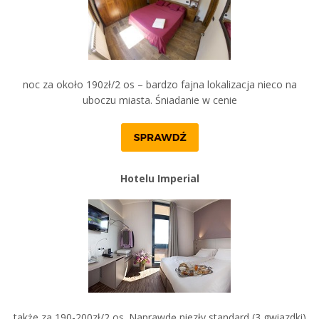
noc za około 190zł/2 os – bardzo fajna lokalizacja nieco na
uboczu miasta. Śniadanie w cenie
Hotelu Imperial
także za 190-200zł/2 os. Naprawdę niezły standard (3 gwiazdki)