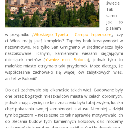
świecie.
Tak
samo
jak to
pisałem
w przypadku „
Włoskiego Tybetu – Campo Imperatore
„- czy
ci Włosi mają jakiś kompleks? Zupełny brak kreatywności w
nazewnictwie. Nie tylko San Gimignano w średniowieczu było
naszpikowane licznymi, kamiennymi wieżami sięgającymi
dziesiątek metrów (
również m.in. Bolonia
), jednak tyko to
maleńkie miasto otrzymało taki przydomek. Może dlatego, że
współcześnie zachowało się więcej ów zabytkowych wież,
aniżeli w Bolonii?
Do dziś zachowało się kilkanaście takich wież. Budowane były
one przez bogatych mieszkańców miasta w celach obronnych,
jednak znając życie, nie bez znaczenia była tutaj zwykła, ludzka
chęć pokazania swojej zamożności, statusu. Niemniej – dzięki
tym bogaczom – niezależnie co tak naprawdę motywowało ich
do zlecania budów tych kamiennych kolosów, dziś możemy
zachwycać się kunsztem dawnych architektów i budowniczych.