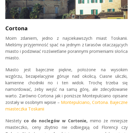
Cortona
Moim zdaniem, jedno z najciekawszych miast Toskanii.
Mieliśmy przyjemność spać na jednym z tarasów otaczających
miasto i podziwiać rozświetlane porannymi promieniami słońca
miasto.
Miasto jest bajecznie piękne, położone na wysokim
wzgórzu, bezapelacyjnie góruje nad okolicą. Ciasne uliczki,
kamienne chodniki no i ten widok. Trochę trzeba się
namordować, żeby wejść na samą górę, ale zdecydowanie
warto. Zarówno Cortona jak i poniższe Montepulciano opisane
zostały w osobnym wpisie –
Montepulciano, Cortona. Bajeczne
miasteczka Toskanii
Niestety
co do noclegów w Cortonie,
mimo że mniejsze
miasteczko, ceny zbytnio nie odbiegają od Florencji czy