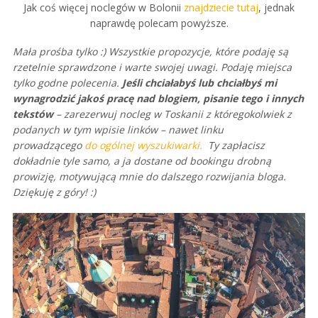
Jak coś więcej noclegów w Bolonii
znajdziecie tutaj
, jednak
naprawdę polecam powyższe.
Mała prośba tylko :) Wszystkie propozycje, które podaję są
rzetelnie sprawdzone i warte swojej uwagi. Podaję miejsca
tylko godne polecenia.
Jeśli chciałabyś lub chciałbyś mi
wynagrodzić jakoś pracę nad blogiem, pisanie tego i innych
tekstów
– zarezerwuj nocleg w Toskanii z któregokolwiek z
podanych w tym wpisie linków – nawet linku
prowadzącego
do ogólnej wyszukiwarki.
Ty zapłacisz
dokładnie tyle samo, a ja dostane od bookingu drobną
prowizję, motywującą mnie do dalszego rozwijania bloga.
Dziękuję z góry! :)