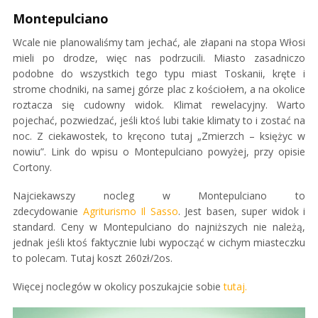
Montepulciano
Wcale nie planowaliśmy tam jechać, ale złapani na stopa Włosi
mieli po drodze, więc nas podrzucili. Miasto zasadniczo
podobne do wszystkich tego typu miast Toskanii, kręte i
strome chodniki, na samej górze plac z kościołem, a na okolice
roztacza się cudowny widok. Klimat rewelacyjny. Warto
pojechać, pozwiedzać, jeśli ktoś lubi takie klimaty to i zostać na
noc. Z ciekawostek, to kręcono tutaj „Zmierzch – księżyc w
nowiu”. Link do wpisu o Montepulciano powyżej, przy opisie
Cortony.
Najciekawszy nocleg w Montepulciano to
zdecydowanie
Agriturismo Il Sasso
. Jest basen, super widok i
standard. Ceny w Montepulciano do najniższych nie należą,
jednak jeśli ktoś faktycznie lubi wypocząć w cichym miasteczku
to polecam. Tutaj koszt 260zł/2os.
Więcej noclegów w okolicy poszukajcie sobie
tutaj.