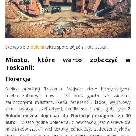
We wpisie o
Bolonii
także sporo zdjęć z „lotu ptaka”
Mia
sta, które warto zobaczyć w
Toskanii:
Florencja
Stolica prowincji Toskania. Miejsce, które bezdyskusyjnie
trzeba zobaczyć, nawet jeśli ktoś gardzi tak wielkimi,
zatłoczonymi miastami. Perła renesansu, której wyjątkowy
klimat tworzą uliczni artyści, handlarze i liczne… gołe tyłki.
Z
Bolonii można dojechać do Florencji pociągiem za 10
euro.
Miasto godne polecenia, z pewnością jest ciekawe dla
miłośników sztuki i architektury jednak zbyt zatłoczone jak dla
mnie. Zapraszam do osobnego wpisu zawierającego dużo