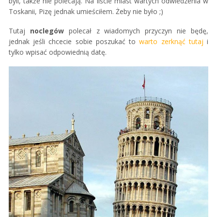
byli, także nie polecają. Na liście miast wartych odwiedzenia w
Toskanii, Pizę jednak umieściłem. Żeby nie było ;)
Tutaj
noclegów
polecał z wiadomych przyczyn nie będę,
jednak jeśli chcecie sobie poszukać to
warto zerknąć tutaj
i
tylko wpisać odpowiednią datę.