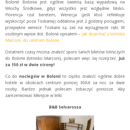
Bolonii! Bolonia jest ogólnie świetną bazą wypadową na
Włochy Środkowe, gdyż wszystko jest względnie blisko.
Florencja rzut beretem, Wenecja (jeśli ktoś reflektuje
wyskoczyć poza Toskanię) oddalona jest 2 godziny pociągiem,
przepiękne winnice Toskanii są zaś na wyciągnięcie ręki. W
osobnym wpisie dot. Bolonii opisałem –
Jak dojechać z lotniska
Marconi, do centrum Bolonii.
Ostatnimi czasy można znaleźć sporo tanich biletów lotniczych
do Bolonii (lotnisko Marconi), polecam więc się rozejrzeć.
Już
za 150 zł w dwie strony!
Co do
noclegów w Bolonii
to ciężko znaleźć ogólnie dobre
hotele w okolicach centrum poniżej 300zł za noc za dwie
osoby. Bardzo jednak polecam zobaczyć poniższe. Aby
zarezerwować kliknijcie w linki:
B&B Selvarossa