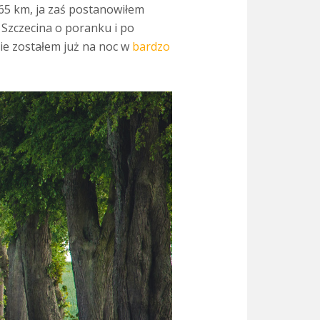
465 km, ja zaś postanowiłem
 Szczecina o poranku i po
ie zostałem już na noc w
bardzo