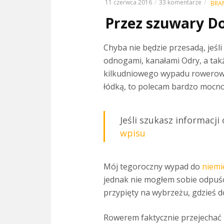
11 czerwca 2016
33 komentarze
BRA
Przez szuwary Dol
Chyba nie będzie przesadą, jeśli
odnogami, kanałami Odry, a takż
kilkudniowego wypadu rowero
łódką, to polecam bardzo mocno 
Jeśli szukasz informacji
wpisu
Mój tegoroczny wypad do
niemi
jednak nie mogłem sobie odpuści
przypięty na wybrzeżu, gdzieś d
Rowerem faktycznie przejechać