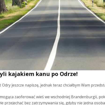
zyli kajakiem kanu po Odrze!
ż Odry jeszcze napiszę, jednak teraz chciałbym Wam przeds
e mogąca zaoferować wieś we wschodniej Brandenburgii, p
wie przejechać bez zatrzymywania się, gdyby nie jedna osoba