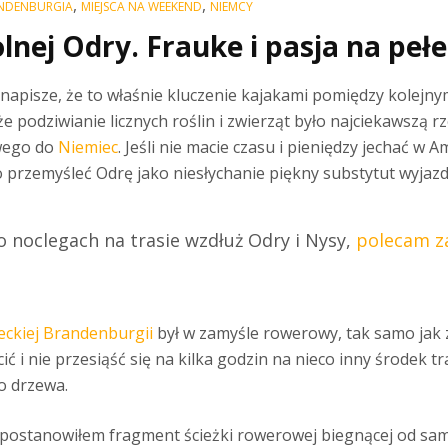
,
,
NDENBURGIA
MIEJSCA NA WEEKEND
NIEMCY
nej Odry. Frauke i pasja na pełe
 napisze, że to właśnie kluczenie kajakami pomiędzy kolejny
e podziwianie licznych roślin i zwierząt było najciekawszą 
wego do
Niemiec
. Jeśli nie macie czasu i pieniędzy jechać w
przemyśleć Odrę jako niesłychanie piękny substytut wyjazdu
 o noclegach na trasie wzdłuż Odry i Nysy,
polecam z
eckiej Brandenburgii
był w zamyśle rowerowy, tak samo jak
ć i nie przesiąść się na kilka godzin na nieco inny środek t
o drzewa.
 postanowiłem fragment ścieżki rowerowej biegnącej od sa