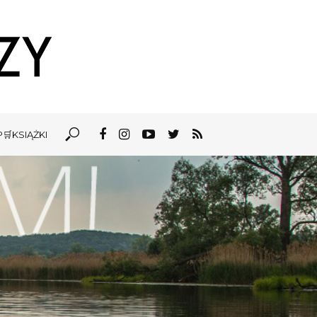
🛒KSIĄŻKI