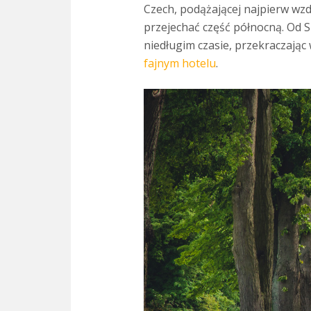
Czech, podążającej najpierw wzdł
przejechać część północną. Od S
niedługim czasie, przekraczając
fajnym hotelu
.