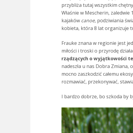
przybliża tutaj wszystkim chętn
Właśnie w Mescherin, zaledwie 1
kajaków
canoe
, podziwiania świ
kobieta, która 8 lat organizuje
Frauke znana w regionie jest j
miłości i troski o przyrodę dzi
rządzących o wyjątkowości tego
nadeszła u nas Dobra Zmiana, o
mocno zaszkodzić całemu ekosyst
rozmawiać, przekonywać, stawia
I bardzo dobrze, bo szkoda by b