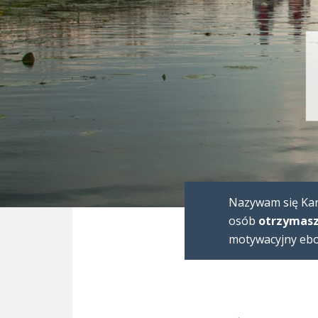
Nazywam się Karo
osób
otrzymasz
motywacyjny eboo