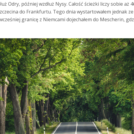
uż Odry, później wzdłuż Nysy. Całość ścieżki liczy sobie aż 
zczecina do Frankfurtu. Tego dnia wystartowałem jednak ze
 wcześniej granicę z Niemcami dojechałem do Mescherin, gdz