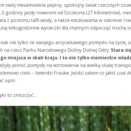
ym swój niesamowicie piękny, spokojny świat rzecznych szuw
,5 godziny jazdy rowerem od Szczecina (27 kilometrów), nie
ata z poziomu tafli wody, a także edukowania w zakresie rzec
 tutaj kilkugodzinne wycieczki dla chętnych odpocząć trochę
ednak nie tylko ze swojego arcyciekawego pomysłu na życie,
ałań na rzecz Parku Narodowego Doliny Dolnej Odry.
Stara s
 miejsca w skali kraju. I to nie tylko niemieckie władze
dżyły ponoć pomysły na wznowienie na wielką skalę transpo
emowi rzeki – twierdzi Frauke. Jeździ zatem co jakiś czas 
ć opór.
yło to zniszczyć…