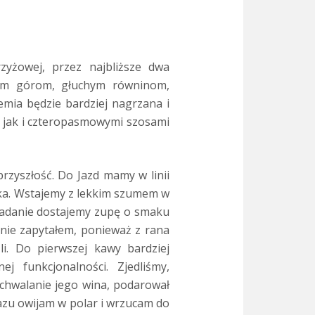
rzyżowej, przez najbliższe dwa
nym górom, głuchym równinom,
mia będzie bardziej nagrzana i
i jak i czteropasmowymi szosami
przyszłość. Do Jazd mamy w linii
żka. Wstajemy z lekkim szumem w
niadanie dostajemy zupę o smaku
ę nie zapytałem, ponieważ z rana
i. Do pierwszej kawy bardziej
 funkcjonalności. Zjedliśmy,
achwalanie jego wina, podarował
razu owijam w polar i wrzucam do