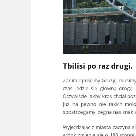
Tbilisi po raz drugi.
Zanim opuścimy Gruzję, musimy 
czas jedzie się główną drogą 
Oczywiście jakby ktoś chciał po
już na pewno nie takich moloc
spostrzegamy, żegna nas znak z
Wyjeżdżając z miasta zaczyna si
widok zmienia się o 180 stopni.