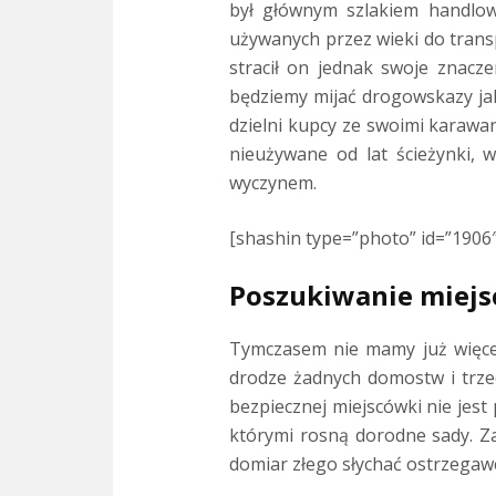
był głównym szlakiem handlow
używanych przez wieki do trans
stracił on jednak swoje znacze
będziemy mijać drogowskazy jak 
dzielni kupcy ze swoimi karawa
nieużywane od lat ścieżynki, 
wyczynem.
[shashin type=”photo” id=”1906″
Poszukiwanie miej
Tymczasem nie mamy już więcej
drodze żadnych domostw i trzec
bezpiecznej miejscówki nie jest 
którymi rosną dorodne sady. Za
domiar złego słychać ostrzegaw