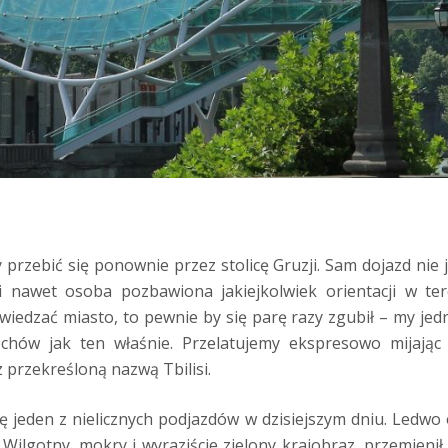
przebić się ponownie przez stolicę Gruzji. Sam dojazd nie 
i nawet osoba pozbawiona jakiejkolwiek orientacji w te
zwiedzać miasto, to pewnie by się parę razy zgubił – my jed
hów jak ten właśnie. Przelatujemy ekspresowo mijając 
 przekreśloną nazwą Tbilisi.
ę jeden z nielicznych podjazdów w dzisiejszym dniu. Ledwo 
 Wilgotny, mokry i wyraziście zielony krajobraz, przemieni