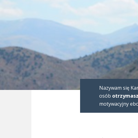
Nazywam się Karo
osób
otrzymasz
motywacyjny eboo