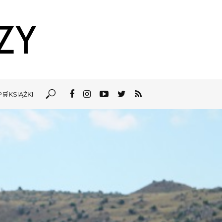
🛒KSIĄŻKI