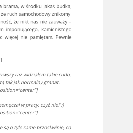
na brama, w środku jakaś budka,
mo, że ruch samochodowy znikomy,
ność, że nikt nas nie zauważy –
iem imponującego, kamienistego
ic więcej nie pamiętam. Pewnie
]
erwszy raz widziałem takie cudo.
ą tak jak normalny granat.
osition=”center”]
męczał w pracy, czyż nie? ;)
osition=”center”]
 są o tyle same brzoskwinie, co