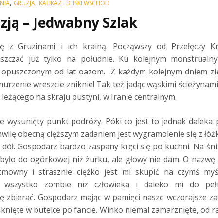
,
,
NIA
GRUZJA
KAUKAZ I BLISKI WSCHÓD
zją – Jedwabny Szlak
ię z Gruzinami i ich krainą. Począwszy od Przełęczy K
ieszczać już tylko na południe. Ku kolejnym monstrual
 opuszczonym od lat oazom.
Z każdym kolejnym dniem zie
urzenie wreszcie zniknie! Tak też jadąc wąskimi ścieżynam
leżącego na skraju pustyni, w Iranie centralnym.
ie wysunięty punkt podróży. Póki co jest to jednak daleka 
chwilę obecną cięższym zadaniem jest wygramolenie się z łó
a dół. Gospodarz bardzo zaspany kręci się po kuchni. Na ś
ej było do ogórkowej niż żurku, ale głowy nie dam. O nazw
mowny i strasznie ciężko jest mi skupić na czymś myśl
szystko zombie niż człowieka i daleko mi do pełnej
ę zbierać. Gospodarz mając w pamięci nasze wczorajsze z
knięte w butelce po fancie. Winko niemal zamarznięte, od 