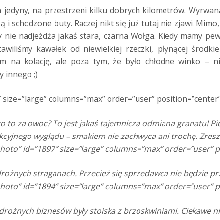
n jedyny, na przestrzeni kilku dobrych kilometrów. Wyrwa
 i schodzone buty. Raczej nikt się już tutaj nie zjawi. Mi
 nie nadjeżdża jakaś stara, czarna Wołga. Kiedy mamy pew
awiliśmy kawałek od niewielkiej rzeczki, płynącej środk
em na kolację, ale poza tym, że było chłodne winko – n
 innego ;)
 size=”large” columns=”max” order=”user” position=”center”
co to za owoc? To jest jakaś tajemnicza odmiana granatu! Pi
cyjnego wyglądu – smakiem nie zachwyca ani trochę. Zreszt
hoto” id=”1897″ size=”large” columns=”max” order=”user” p
ożnych straganach. Przecież się sprzedawca nie będzie prze
hoto” id=”1894″ size=”large” columns=”max” order=”user” p
ożnych biznesów były stoiska z brzoskwiniami. Ciekawe nie