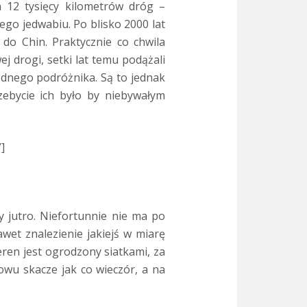
 12 tysięcy kilometrów dróg –
go jedwabiu. Po blisko 2000 lat
 do Chin. Praktycznie co chwila
j drogi, setki lat temu podążali
ednego podróżnika. Są to jednak
zebycie ich było by niebywałym
]
 jutro. Niefortunnie nie ma po
wet znalezienie jakiejś w miarę
teren jest ogrodzony siatkami, za
owu skacze jak co wieczór, a na