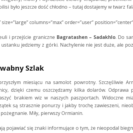
ilisi było jeszcze dość chłodno – tutaj dostajemy w twarz fa
 size=”large” columns=”max” order=”user” position=”center”
euli i przejście graniczne
Bagratashen – Sadakhlo
. Do sam
 ustanku jedziemy z górki. Nachylenie nie jest duże, ale p
dwabny Szlak
rzyszłym miesiącu na samolot powrotny. Szczęśliwie Ar
cy, dzięki czemu oszczędzamy kilka dolarów. Odprawa p
aszyć brakiem wiz w naszych paszportach. Widoczne miał
zątek są strasznie ponurzy i jakby trochę zawieszeni, nieo
a pożegnanie. Miły, pierwszy Ormianin.
ą pojawiać się znaki informujące o tym, że nieopodal biegn