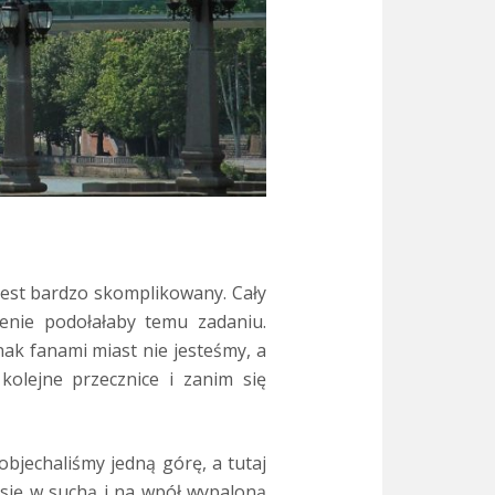
jest bardzo skomplikowany. Cały
renie podołałaby temu zadaniu.
nak fanami miast nie jesteśmy, a
kolejne przecznice i zanim się
objechaliśmy jedną górę, a tutaj
ł się w suchą i na wpół wypaloną