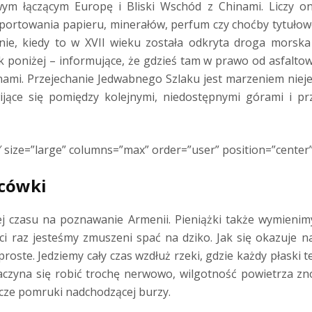
ym łączącym Europę i Bliski Wschód z Chinami. Liczy on
portowania papieru, minerałów, perfum czy choćby tytułowe
nie, kiedy to w XVII wieku została odkryta droga morska
poniżej – informujące, że gdzieś tam w prawo od asfaltowe
nami. Przejechanie Jedwabnego Szlaku jest marzeniem niej
wijące się pomiędzy kolejnymi, niedostępnymi górami i pr
 size=”large” columns=”max” order=”user” position=”center”
scówki
 czasu na poznawanie Armenii. Pieniążki także wymienimy
i raz jesteśmy zmuszeni spać na dziko. Jak się okazuje na
proste. Jedziemy cały czas wzdłuż rzeki, gdzie każdy płaski 
czyna się robić trochę nerwowo, wilgotność powietrza zn
cze pomruki nadchodzącej burzy.