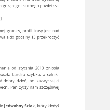
lą gorącego i suchego powietrza.
]
ej granicy, profil trasy jest nad
ozwala do godziny 15 przekroczyć
menia od stycznia 2013 zniosła
oszła bardzo szybko, a celnik-
 dobry dzień, bo zazwyczaj ci
becni. Pan życzy nam szczęśliwej
ie
Jedwabny Szlak
, który kiedyś