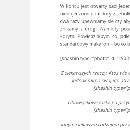
W końcu jest otwarty sad! Jede
niedojedzone pomidory z cebulką
dwa razy upewniamy się czy aby
znikamy z drogi. Namioty post
koryta. Powiedziałbym co jadł
standardowy makaron – bo co by
[shashin type=”photo” id=”1903″
Z ciekawszych rzeczy. Ktoś wie 
Jednak mimo swojego atrak
[shashin type=”p
Obowiązkowe łóżka na przydr
[shashin type=”p
Innym ciekawym rodzajem przydr