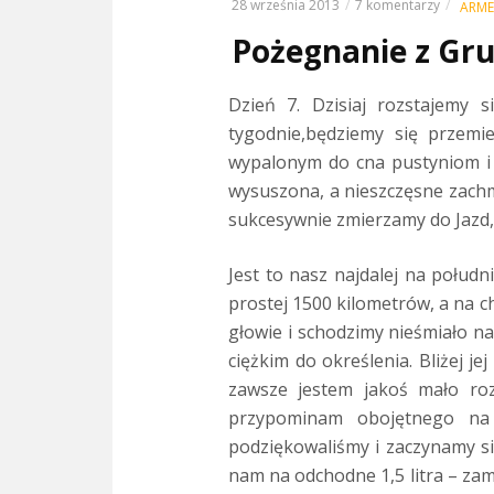
28 września 2013
7 komentarzy
ARME
Pożegnanie z Gru
Dzień 7. Dzisiaj rozstajemy s
tygodnie,będziemy się przem
wypalonym do cna pustyniom i
wysuszona, a nieszczęsne zachm
sukcesywnie zmierzamy do Jazd, 
Jest to nasz najdalej na połudn
prostej 1500 kilometrów, a na 
głowie i schodzimy nieśmiało n
ciężkim do określenia. Bliżej j
zawsze jestem jakoś mało roz
przypominam obojętnego na w
podziękowaliśmy i zaczynamy si
nam na odchodne 1,5 litra – zam