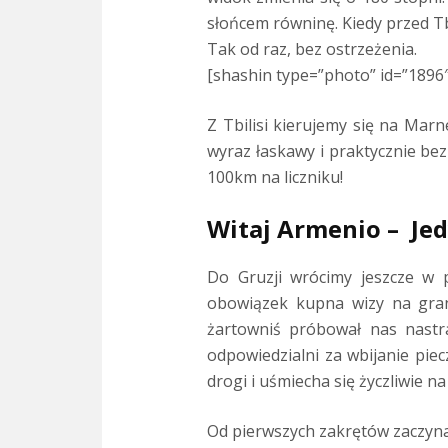
słońcem równinę. Kiedy przed Tb
Tak od raz, bez ostrzeżenia.
[shashin type=”photo” id=”1896″
Z Tbilisi kierujemy się na Marn
wyraz łaskawy i praktycznie bez
100km na liczniku!
Witaj Armenio – Je
Do Gruzji wrócimy jeszcze w p
obowiązek kupna wizy na grani
żartowniś próbował nas nastr
odpowiedzialni za wbijanie piec
drogi i uśmiecha się życzliwie n
Od pierwszych zakrętów zaczynaj