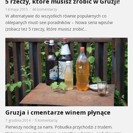
5 rzeczy, które musisz zrobić w Gruzji!
14 maja 2015
46 komentarzy
W alternatywie do wszystkich równie popularnych co
oklepanych must-see-poradników – Nowa seria wpisów
(zobacz też 5 rzeczy, które musisz zrobić...
Gruzja i cmentarze winem płynące
7 grudnia 2014
5 komentarzy
Pierwszy nocleg za nami. Pobudka przychodzi z trudem.