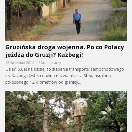
Gruzińska droga wojenna. Po co Polacy
jeżdżą do Gruzji? Kazbegi!
15 września 2014
9 komentarzy
Dzień 5.Cel na dzisiaj to złapanie transportu samochodowego
do Kazbegi. Jest to dawna nazwa miasta Stepansminda,
położonego 12 kilometrów od granicy...