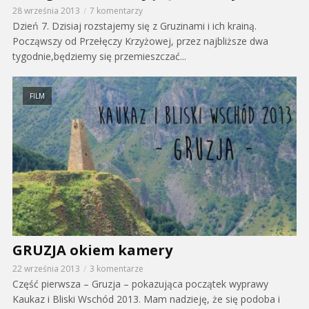
28 września 2013
7 komentarzy
Dzień 7. Dzisiaj rozstajemy się z Gruzinami i ich krainą.
Począwszy od Przełęczy Krzyżowej, przez najbliższe dwa
tygodnie,będziemy się przemieszczać...
FILM
GRUZJA okiem kamery
22 września 2013
3 komentarze
Część pierwsza – Gruzja – pokazująca początek wyprawy
Kaukaz i Bliski Wschód 2013. Mam nadzieję, że się podoba i