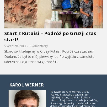
Start z Kutaisi – Podróż po Gruzji czas
start!
5 września 2013
6 komentarzy
Skoro świt lądujemy w Gruzji-Kutaisi. Podróż czas zaczać.
Dodam, że był to mój pierwszy lot. Po wyjściu z samolotu
uderza nas ogromna wilgotność i...
KAROL WERNER
Nazywam się Karol Werner, lat 36.
Podróżuję zawsze z aparatem, jak
najbliżej natury, ludzi, ich kultury i
historii. Znajdziesz tutaj relacje z podróży,
filmy, vlogi, fotografię, porady praktyczne
dotyczące samodzielnego podróżowania,