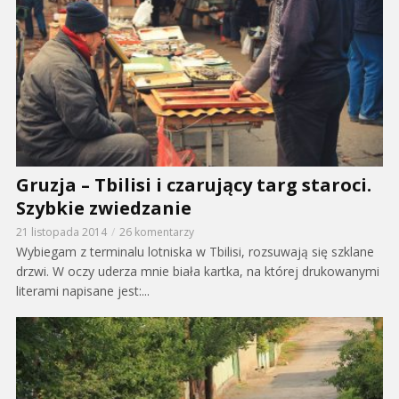
Gruzja – Tbilisi i czarujący targ staroci.
Szybkie zwiedzanie
21 listopada 2014
26 komentarzy
Wybiegam z terminalu lotniska w Tbilisi, rozsuwają się szklane
drzwi. W oczy uderza mnie biała kartka, na której drukowanymi
literami napisane jest:...