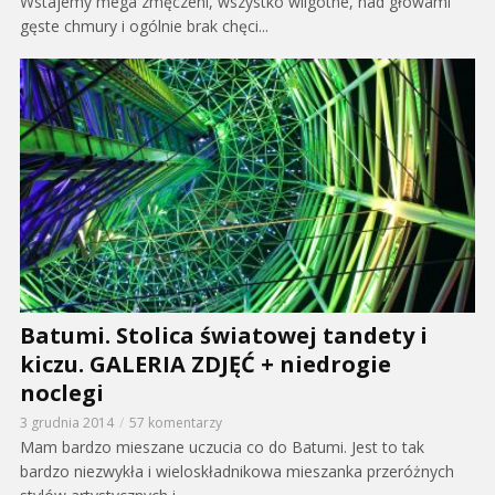
Wstajemy mega zmęczeni, wszystko wilgotne, nad głowami
gęste chmury i ogólnie brak chęci...
Batumi. Stolica światowej tandety i
kiczu. GALERIA ZDJĘĆ + niedrogie
noclegi
3 grudnia 2014
57 komentarzy
Mam bardzo mieszane uczucia co do Batumi. Jest to tak
bardzo niezwykła i wieloskładnikowa mieszanka przeróżnych