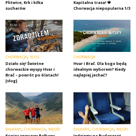
Plitwice, Krk i kilka
Kapitalna trasa! 🍁
sucharów
Chorwacja niepopularna 1/3
FILM
,
CHORWACJA
VLOG
CHORWACJA
Działo się! Świetne
Hvar i Brač. Dla kogo będą
chorwackie wyspy Hvar i
idealnym wyborem? Kiedy
Brač – powrót po 6 latach!
najlepiej jechać?
[vlog]
,
,
,
,
BAŁKANY
CHORWACJA
WĘGRY
BAŁKANY
CHORWACJA
WĘGRY
Koniec wyprawy Bałkany
Jedziemy na Budapeszt.