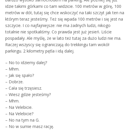
idzie takimi górkami co tam widzicie. 100 metrów w górę, 100
metrów w dół, tutaj się chce wskoczyć na taki szczyt jak ten na
którym teraz jesteśmy. Też się wpada 100 metrów i się jest na
szczycie. I co najfajniejsze: nie ma żadnych ludzi, nikogo
totalnie nie spotkaliśmy. Co prawda jest już jesień. Liście
pospadały. Ale myślę, że w lato też tutaj za dużo ludzi nie ma.
Raczej wszyscy się ograniczają do trekkingu tam wokół
parkingu. 2 kilometry pętla i idą dalej.
– No to idziemy dalej?
– Mhm.
– Jak się spało?
– Dobrze.
– Cała się trzęsiesz.
– Wiesz gdzie jesteśmy?
– Mhm.
– Na Velebicie.
– Na Velebicie?
– No na tym na G.
– No w sumie masz rację.