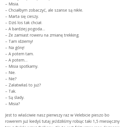
– Misia.
– Chciałbym zobaczyć, ale szanse są nikłe.
– Marta się cieszy.
– Dziś los tak chciał.
– A bardziej pogoda…
– Że zamiast roweru na zmianę trekking.
– Tam idziemy!
– Na górę!
– A potem tam.
– A potem…
– Misia spotkamy.
– Nie.
– Nie?
– Załatwiłaś to już?
– Tak.
– Są ślady.
– Misia?
Jest to właściwie nasz pierwszy raz w Velebicie pieszo bo
rowerem już kiedyś tutaj jeździliśmy robiąc taki 1,5 miesięczny