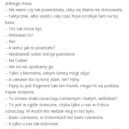
jednego misia.
– Nie wiem czy tak powiedziała, żeby się Marta nie stresowała.
– Faktycznie, albo siedzi i cały czas fejsa scrolluje tam na tej
kasie.
– Też tak może być.
– Widziałaś to?
– No!
– A wiesz jak to powstało?
– Niedźwiedź sobie ostrzył paznokcie.
– Na Ciebie!
– Nie no nie spotkamy go.
– Tylko z kilometra, żebym lunetą mógł zdjąć.
– A ciekawe kto tę korę zdarł, nie? Hyhy.
– Fajny tu jest fragment taki ten murek, mega mi się podoba.
Fajnie zrobione.
– Tu znowu znaki oznaczają czerwonym i białym, widziałaś?
– To jest w ogóle śmieszne, chyba tylko u nas w Polsce
oznaczają. W Austrii kto widział vlog to też było.
– Biało czerwone, w Dolomitach też biało czerwone.
– A tylko u nas tak kolorowe.