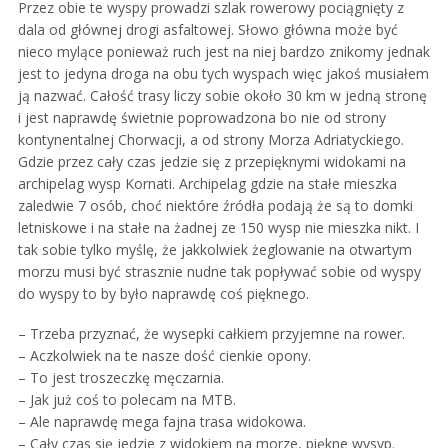
Przez obie te wyspy prowadzi szlak rowerowy pociągnięty z
dala od głównej drogi asfaltowej. Słowo główna może być
nieco mylące ponieważ ruch jest na niej bardzo znikomy jednak
jest to jedyna droga na obu tych wyspach więc jakoś musiałem
ją nazwać. Całość trasy liczy sobie około 30 km w jedną stronę
i jest naprawdę świetnie poprowadzona bo nie od strony
kontynentalnej Chorwacji, a od strony Morza Adriatyckiego.
Gdzie przez cały czas jedzie się z przepięknymi widokami na
archipelag wysp Kornati. Archipelag gdzie na stałe mieszka
zaledwie 7 osób, choć niektóre źródła podają że są to domki
letniskowe i na stałe na żadnej ze 150 wysp nie mieszka nikt. I
tak sobie tylko myślę, że jakkolwiek żeglowanie na otwartym
morzu musi być strasznie nudne tak popływać sobie od wyspy
do wyspy to by było naprawdę coś pięknego.
– Trzeba przyznać, że wysepki całkiem przyjemne na rower.
– Aczkolwiek na te nasze dość cienkie opony.
– To jest troszeczkę męczarnia.
– Jak już coś to polecam na MTB.
– Ale naprawdę mega fajna trasa widokowa.
– Cały czas się jedzie z widokiem na morze, piękne wysyp.