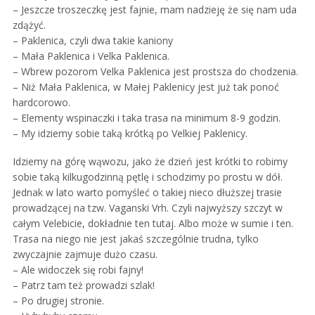
– Jeszcze troszeczkę jest fajnie, mam nadzieję że się nam uda
zdążyć.
– Paklenica, czyli dwa takie kaniony
– Mała Paklenica i Velka Paklenica.
– Wbrew pozorom Velka Paklenica jest prostsza do chodzenia.
– Niż Mała Paklenica, w Małej Paklenicy jest już tak ponoć
hardcorowo.
– Elementy wspinaczki i taka trasa na minimum 8-9 godzin.
– My idziemy sobie taką krótką po Velkiej Paklenicy.
Idziemy na górę wąwozu, jako że dzień jest krótki to robimy
sobie taką kilkugodzinną pętlę i schodzimy po prostu w dół.
Jednak w lato warto pomyśleć o takiej nieco dłuższej trasie
prowadzącej na tzw. Vaganski Vrh. Czyli najwyższy szczyt w
całym Velebicie, dokładnie ten tutaj. Albo może w sumie i ten.
Trasa na niego nie jest jakaś szczególnie trudna, tylko
zwyczajnie zajmuje dużo czasu.
– Ale widoczek się robi fajny!
– Patrz tam też prowadzi szlak!
– Po drugiej stronie.