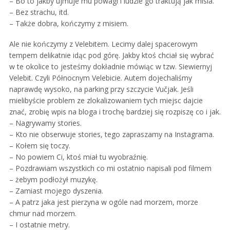
– Bo to jakby ujmuje mu powagi i ludzie go traktują jak misia.
– Bez strachu, itd.
– Także dobra, kończymy z misiem.
Ale nie kończymy z Velebitem. Lecimy dalej spacerowym
tempem delikatnie idąc pod górę. Jakby ktoś chciał się wybrać
w te okolice to jesteśmy dokładnie mówiąc w tzw. Siewiernyj
Velebit. Czyli Północnym Velebicie. Autem dojechaliśmy
naprawdę wysoko, na parking przy szczycie Vučjak. Jeśli
mielibyście problem ze zlokalizowaniem tych miejsc dajcie
znać, zrobię wpis na bloga i trochę bardziej się rozpiszę co i jak.
– Nagrywamy stories.
– Kto nie obserwuje stories, tego zapraszamy na Instagrama.
– Kołem się toczy.
– No powiem Ci, ktoś miał tu wyobraźnię.
– Pozdrawiam wszystkich co mi ostatnio napisali pod filmem
– żebym podłożył muzykę.
– Zamiast mojego dyszenia.
– A patrz jaka jest pierzyna w ogóle nad morzem, morze
chmur nad morzem.
– I ostatnie metry.