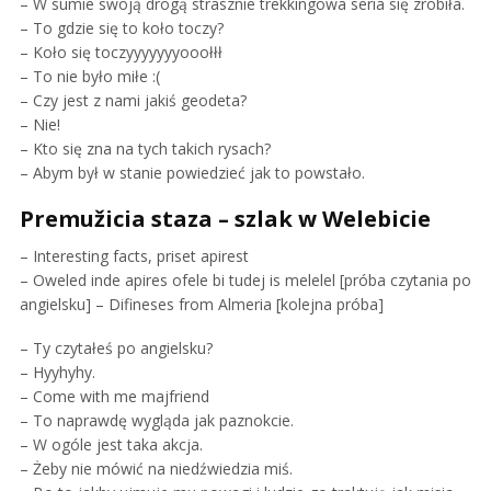
– W sumie swoją drogą strasznie trekkingowa seria się zrobiła.
– To gdzie się to koło toczy?
– Koło się toczyyyyyyyooołłł
– To nie było miłe :(
– Czy jest z nami jakiś geodeta?
– Nie!
– Kto się zna na tych takich rysach?
– Abym był w stanie powiedzieć jak to powstało.
Premužicia staza – szlak w Welebicie
– Interesting facts, priset apirest
– Oweled inde apires ofele bi tudej is melelel [próba czytania po
angielsku] – Difineses from Almeria [kolejna próba]
– Ty czytałeś po angielsku?
– Hyyhyhy.
– Come with me majfriend
– To naprawdę wygląda jak paznokcie.
– W ogóle jest taka akcja.
– Żeby nie mówić na niedźwiedzia miś.