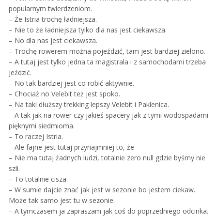
popularnym twierdzeniom.
– Że Istria trochę ładniejsza.
– Nie to że ładniejsza tylko dla nas jest ciekawsza.
– No dla nas jest ciekawsza.
– Trochę rowerem można pojeździć, tam jest bardziej zielono.
– A tutaj jest tylko jedna ta magistrala i z samochodami trzeba
jeździć.
– No tak bardziej jest co robić aktywnie.
– Chociaż no Velebit też jest spoko.
– Na taki dłuższy trekking lepszy Velebit i Paklenica.
– A tak jak na rower czy jakieś spacery jak z tymi wodospadami
pięknymi siedmioma.
– To raczej Istria.
– Ale fajne jest tutaj przynajmniej to, że
– Nie ma tutaj żadnych ludzi, totalnie zero null gdzie byśmy nie
szli.
– To totalnie cisza.
– W sumie dajcie znać jak jest w sezonie bo jestem ciekaw.
Może tak samo jest tu w sezonie.
– A tymczasem ja zapraszam jak coś do poprzedniego odcinka.