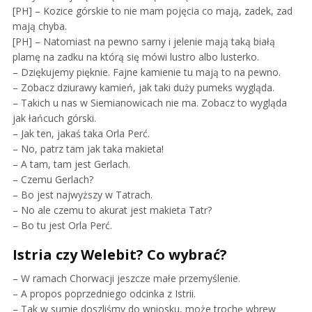
[PH] – Kozice górskie to nie mam pojęcia co mają, zadek, zad
mają chyba.
[PH] – Natomiast na pewno sarny i jelenie mają taką białą
plamę na zadku na którą się mówi lustro albo lusterko.
– Dziękujemy pięknie. Fajne kamienie tu mają to na pewno.
– Zobacz dziurawy kamień, jak taki duży pumeks wygląda.
– Takich u nas w Siemianowicach nie ma. Zobacz to wygląda
jak łańcuch górski.
– Jak ten, jakaś taka Orla Perć.
– No, patrz tam jak taka makieta!
– A tam, tam jest Gerlach.
– Czemu Gerlach?
– Bo jest najwyższy w Tatrach.
– No ale czemu to akurat jest makieta Tatr?
– Bo tu jest Orla Perć.
Istria czy Welebit? Co wybrać?
– W ramach Chorwacji jeszcze małe przemyślenie.
– A propos poprzedniego odcinka z Istrii.
– Tak w sumie doszliśmy do wniosku, może trochę wbrew