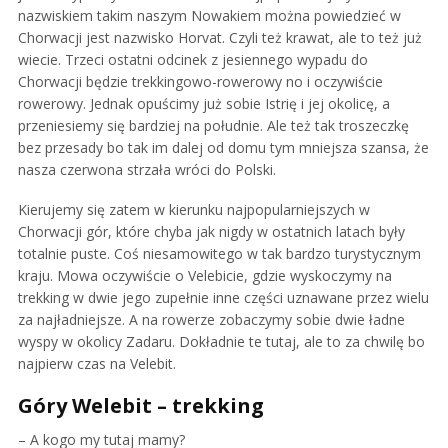
nazwiskiem takim naszym Nowakiem można powiedzieć w
Chorwacji jest nazwisko Horvat. Czyli też krawat, ale to też już
wiecie. Trzeci ostatni odcinek z jesiennego wypadu do
Chorwacji będzie trekkingowo-rowerowy no i oczywiście
rowerowy. Jednak opuścimy już sobie Istrię i jej okolicę, a
przeniesiemy się bardziej na południe. Ale też tak troszeczkę
bez przesady bo tak im dalej od domu tym mniejsza szansa, że
nasza czerwona strzała wróci do Polski.
Kierujemy się zatem w kierunku najpopularniejszych w
Chorwacji gór, które chyba jak nigdy w ostatnich latach były
totalnie puste. Coś niesamowitego w tak bardzo turystycznym
kraju. Mowa oczywiście o Velebicie, gdzie wyskoczymy na
trekking w dwie jego zupełnie inne części uznawane przez wielu
za najładniejsze. A na rowerze zobaczymy sobie dwie ładne
wyspy w okolicy Zadaru. Dokładnie te tutaj, ale to za chwilę bo
najpierw czas na Velebit.
Góry Welebit – trekking
– A kogo my tutaj mamy?