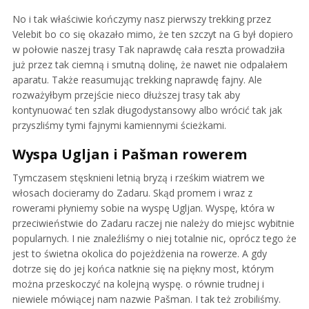
No i tak właściwie kończymy nasz pierwszy trekking przez
Velebit bo co się okazało mimo, że ten szczyt na G był dopiero
w połowie naszej trasy Tak naprawdę cała reszta prowadziła
już przez tak ciemną i smutną dolinę, że nawet nie odpalałem
aparatu. Także reasumując trekking naprawdę fajny. Ale
rozważyłbym przejście nieco dłuższej trasy tak aby
kontynuować ten szlak długodystansowy albo wrócić tak jak
przyszliśmy tymi fajnymi kamiennymi ścieżkami.
Wyspa Ugljan i Pašman rowerem
Tymczasem stęsknieni letnią bryzą i rześkim wiatrem we
włosach docieramy do Zadaru. Skąd promem i wraz z
rowerami płyniemy sobie na wyspę Ugljan. Wyspę, która w
przeciwieństwie do Zadaru raczej nie należy do miejsc wybitnie
popularnych. I nie znaleźliśmy o niej totalnie nic, oprócz tego że
jest to świetna okolica do pojeżdżenia na rowerze. A gdy
dotrze się do jej końca natknie się na piękny most, którym
można przeskoczyć na kolejną wyspę. o równie trudnej i
niewiele mówiącej nam nazwie Pašman. I tak też zrobiliśmy.