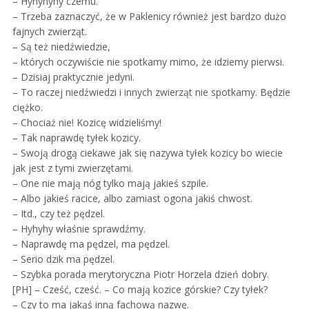
– Hyhyhyhy czemu.
– Trzeba zaznaczyć, że w Paklenicy również jest bardzo dużo
fajnych zwierząt.
– Są też niedźwiedzie,
– których oczywiście nie spotkamy mimo, że idziemy pierwsi.
– Dzisiaj praktycznie jedyni.
– To raczej niedźwiedzi i innych zwierząt nie spotkamy. Będzie
ciężko.
– Chociaż nie! Kozicę widzieliśmy!
– Tak naprawdę tyłek kozicy.
– Swoją drogą ciekawe jak się nazywa tyłek kozicy bo wiecie
jak jest z tymi zwierzętami.
– One nie mają nóg tylko mają jakieś szpile.
– Albo jakieś racice, albo zamiast ogona jakiś chwost.
– Itd., czy też pędzel.
– Hyhyhy właśnie sprawdźmy.
– Naprawdę ma pędzel, ma pędzel.
– Serio dzik ma pędzel.
– Szybka porada merytoryczna Piotr Horzela dzień dobry.
[PH] – Cześć, cześć. – Co mają kozice górskie? Czy tyłek?
– Czy to ma jakąś inną fachową nazwę.