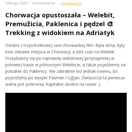
4 lutego 2021
4 komentarze
CHORWACJA
Chorwacja opustoszała – Welebit,
Premužicia, Paklenica i pędzel 🎨
Trekking z widokiem na Adriatyk
Ostatni z trzyodcinkowej serii chorwackiej film. Była Istria, były
inne ciekawe miejsca w Chorwacji, a dziś czas na Welebit.
Przejdziemy się po naprawdę widokowej (przynajmniej w
połowie) trasie w północnym Welebicie, a także pojedziemy na
południe do Paklenicy. Nie zabraknie też jednak roweru, bo
pojeździmy po wyspie Pasman i Ugljan. Zwłaszcza ta pierwsza
warta jest polecenia. Kapitalne okolice na rower :)