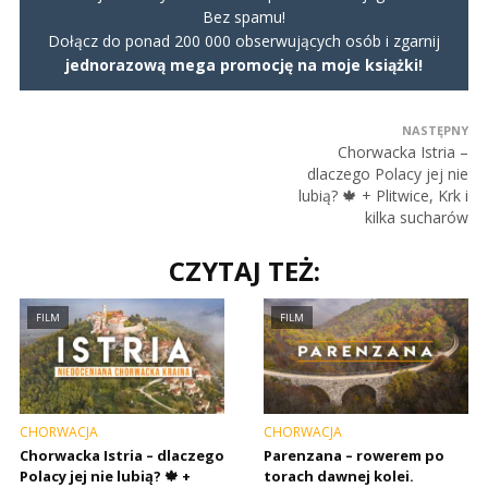
Bez spamu!
Dołącz do ponad 200 000 obserwujących osób i zgarnij
jednorazową mega promocję na moje książki!
NASTĘPNY
Chorwacka Istria –
dlaczego Polacy jej nie
lubią? 🍁 + Plitwice, Krk i
kilka sucharów
CZYTAJ TEŻ:
FILM
FILM
CHORWACJA
CHORWACJA
Chorwacka Istria – dlaczego
Parenzana – rowerem po
Polacy jej nie lubią? 🍁 +
torach dawnej kolei.