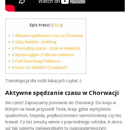
Spis treści:
[
Ukryj
]
1
Aktywne spędzanie czasu w Chorwacji
2
Góry Welebit – trekking
3
Premužicia staza – szlak w Welebicie
4
Wyspa Ugljan i Pašman rowerem
5
Park Narodowy Paklenica
6
Istria czy Welebit? Co wybrać?
Transkrypcja dla osób lubiących czytać ;)
Aktywne spędzanie czasu w Chorwacji
No cześć! Zapraszamy ponownie do Chorwacji. Do kraju w
którym na świat przyszedł Tesla, kraju gdzie wymyślono
spadochron, torpedę, prędkościomierz samochodowy czy też
krawat. Co też zresztą wiecie z poprzedniego odcinka. A skoro
już tak sypiemy ciekawostkami to najpopularniejszym