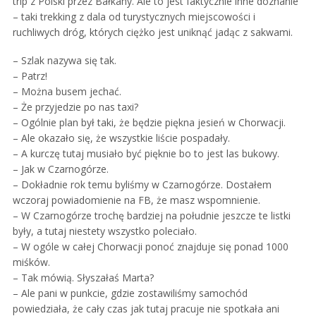
trip z Polski przez Bałkany. Ale to jest faktycznie inne doznanie
– taki trekking z dala od turystycznych miejscowości i
ruchliwych dróg, których ciężko jest uniknąć jadąc z sakwami.
– Szlak nazywa się tak.
– Patrz!
– Można busem jechać.
– Że przyjedzie po nas taxi?
– Ogólnie plan był taki, że będzie piękna jesień w Chorwacji.
– Ale okazało się, że wszystkie liście pospadały.
– A kurczę tutaj musiało być pięknie bo to jest las bukowy.
– Jak w Czarnogórze.
– Dokładnie rok temu byliśmy w Czarnogórze. Dostałem
wczoraj powiadomienie na FB, że masz wspomnienie.
– W Czarnogórze trochę bardziej na południe jeszcze te listki
były, a tutaj niestety wszystko poleciało.
– W ogóle w całej Chorwacji ponoć znajduje się ponad 1000
miśków.
– Tak mówią. Słyszałaś Marta?
– Ale pani w punkcie, gdzie zostawiliśmy samochód
powiedziała, że cały czas jak tutaj pracuje nie spotkała ani