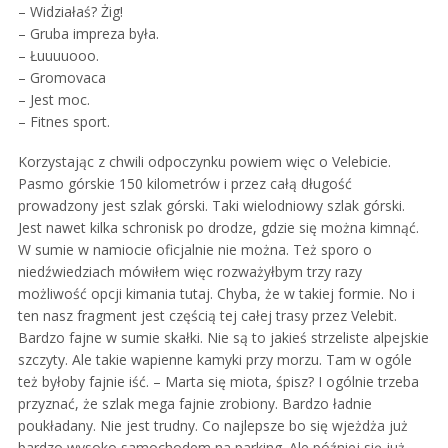
– Widziałaś? Żig!
– Gruba impreza była.
– Łuuuuooo.
– Gromovaca
– Jest moc.
– Fitnes sport.
Korzystając z chwili odpoczynku powiem więc o Velebicie.
Pasmo górskie 150 kilometrów i przez całą długość
prowadzony jest szlak górski. Taki wielodniowy szlak górski.
Jest nawet kilka schronisk po drodze, gdzie się można kimnąć.
W sumie w namiocie oficjalnie nie można. Też sporo o
niedźwiedziach mówiłem więc rozważyłbym trzy razy
możliwość opcji kimania tutaj. Chyba, że w takiej formie. No i
ten nasz fragment jest częścią tej całej trasy przez Velebit.
Bardzo fajne w sumie skałki. Nie są to jakieś strzeliste alpejskie
szczyty. Ale takie wapienne kamyki przy morzu. Tam w ogóle
też byłoby fajnie iść. – Marta się miota, śpisz? I ogólnie trzeba
przyznać, że szlak mega fajnie zrobiony. Bardzo ładnie
poukładany. Nie jest trudny. Co najlepsze bo się wjeżdża już
bardzo wysoko samochodem na parking. Ale później się już