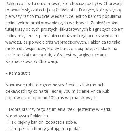
Paklenica cóż tu dużo mówić, kto chociaż raz był w Chorwacji
to pewnie słyszał o tej części Velebitu. Dla tych, którzy słyszą
pierwszy raz to musicie wiedzieć, że jest to bardzo popularna
dolina wśród amatorów pieszych wędrówek. Znaleźć można
tutaj trasy od tych prostych, fakultatywnych biegnących dołem
doliny przy rzece, przez nieco dłuższe biegnące krawędziami
wąwozu, aż po wiele tras wspinaczkowych. Paklenica to taka
mekka dla wspinaczy, którzy bardzo lubią tutejsze skałki na
czele ze skałą Anica Kuk, która jest największą ścianą
wspinaczkową w Chorwacji.
– Kama sutra
Naprawdę robi to ogromne wrażenie i tak w ramach
ciekawostki tylko na tej jednej 700 m ścianie Anica Kuk
poprowadzono ponad 100 tras wspinaczkowych.
– Dobra starczy tego szumienia rzeki, jesteśmy w Parku
Narodowym Paklenica.
– Taki piękny kanion, zobaczcie sobie.
– Tam już się chmury gotują, ma padać.