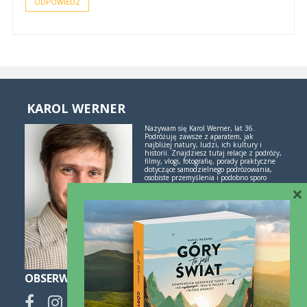
ODPOWIEDZ
KAROL WERNER
Nazywam się Karol Werner, lat 36.
Podróżuję zawsze z aparatem, jak
najbliżej natury, ludzi, ich kultury i
historii. Znajdziesz tutaj relacje z podróży,
filmy, vlogi, fotografię, porady praktyczne
dotyczące samodzielnego podróżowania,
osobiste przemyślenia i podobno sporo
×
inspiracji. Jeśli lubisz świetne historie i
poznawanie świata przez podróże -
polubimy się!
Więcej o mnie i blogu
OBSERWUJ