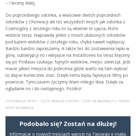
– I lecimy dalej.
Do poprzedniego odcinka, a właściwie dwóch poprzednich
odcinków z Chorwacji ale też wszystkich innych jak odcinka z
Czarnogóry z zeszłego roku to są właśnie te ujęcia, które
widzicie teraz. Naprawdę jeden z moich ulubionych odcinków
pod kątem widoków z zeszłego roku, chyba nawet najlepszy.
Bardzo bardzo zapraszamy. A także też do zostawienia łapki w
górę, subskrypcji no i wbijajcie na InstaStories bo teraz kręcimy
się po Podlasiu szukając fajnych widoków, miejsc zwierząt. Jeśli
macie jakieś miejsca do polecenia gdzie warto się tam wybrać
to dajcie koniecznie znać. Dzięki temu będą fajniejsze filmy po
powrocie. Tymczasem życzymy Wam miłego dnia. Dzięki za
oglądanie no i do następnego. Pozdro!
CHORWACKIE WYSPY
GDZIE WAKACJE EUROPA
GÓRY NA BAŁKANACH
PIĘKNE
WYSPY NA WAKACJE
Podobało się? Zostań na dłużej!
Informacje o nowych treściach wprost na Twojego e-maila.