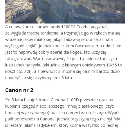
A co uważam o samym body 1100D? Trzeba przyznać,
że wygląda trochę tandetnie, a trzymając go w rękach ma się
wrażenie jakby miało się jakąś zabawkę (która zaraz nam
wyślizgnie z ręki), jednak koniec końców muszę mu oddać, że
jest to naprawdę dobry aparat dla kogoś, kto uczy się
fotografować. Warto zauważyć, że jest to jedna z tańszych
lustrzanek na rynku (aktualnie z kitowym obiektywem 18-55 to
koszt 1550 zł), a z pewnością można się na nim bardzo dużo
nauczyć. Ja się uczyłem przez 3 lata.
Canon nr 2
Po 3 latach zajeżdżania Canona 1100D przyszedł czas na
kupienie czegoś nieco lepszego, mniej plastikowego (czyt:
bardziej wytrzymałego) no i siłą rzeczy też droższego. Wybór
padł ponownie na Canona, jednak przyczyną tego nie był fakt,
iż jestem jakimś radykałem, który kocha wszystko co jednej