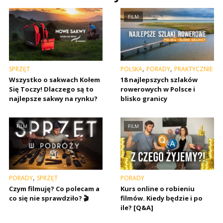
FILM
,
,
SPRZĘT
POLSKA
PORADY
PRAKTYCZNIE
Wszystko o sakwach Kołem
18 najlepszych szlaków
Się Toczy! Dlaczego są to
rowerowych w Polsce i
najlepsze sakwy na rynku?
blisko granicy
FILM
FILM
,
PORADY
SPRZĘT
PORADY
Czym filmuję? Co polecam a
Kurs online o robieniu
co się nie sprawdziło? 🎬
filmów. Kiedy będzie i po
ile? [Q&A]