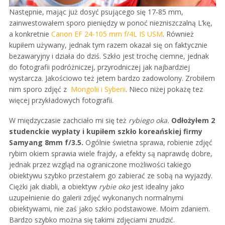
Następnie, mając już dosyć psującego się 17-85 mm,
zainwestowałem sporo pieniędzy w ponoć niezniszczalną L’kę,
a konkretnie
Canon EF 24-105 mm f/4L IS USM
. Również
kupiłem używany, jednak tym razem okazał się on faktycznie
bezawaryjny i działa do dziś. Szkło jest trochę ciemne, jednak
do fotografii podróżniczej, przyrodniczej jak najbardziej
wystarcza. Jakościowo też jetem bardzo zadowolony. Zrobiłem
nim sporo zdjęć z
Mongolii i Syberii
. Nieco niżej pokażę tez
więcej przykładowych fotografii.
W międzyczasie zachciało mi się też
rybiego oka.
Odłożyłem 2
studenckie wypłaty i kupiłem szkło koreańskiej firmy
Samyang 8mm f/3.5.
Ogólnie świetna sprawa, robienie zdjęć
rybim okiem sprawia wiele frajdy, a efekty są naprawdę dobre,
jednak przez wzgląd na ograniczone możliwości takiego
obiektywu szybko przestałem go zabierać ze sobą na wyjazdy.
Ciężki jak diabli, a obiektyw
rybie oko
jest idealny jako
uzupełnienie do galerii zdjęć wykonanych normalnymi
obiektywami, nie zaś jako szkło podstawowe. Moim zdaniem.
Bardzo szybko można się takimi zdjęciami znudzić.