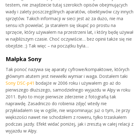
testem, nie znajdziecie tutaj szerokich opisów obejmujących
wady i zalety poszczególnych aparatów, obiektywów czy innych
sprzętów. Takich informacji w sieci jest aż za dużo, nie ma
sensu ich powielać. Ja starałem się skupić po prostu na
sprzęcie, który używałem na przestrzeni lat, i który będę używał
w najbliższym czasie. Choć oczywiście… bez opinii także się nie
obejdzie. ;) Tak więc – na początku była…
Małpka Sony
Tak ponoć nazywa się aparaty cyfrowe/kompaktowe, których
głównym atutem jest niewielki wymiar i waga. Dostałem taki
Sony DSC-p41
bodajże w 2006 roku i używałem go aż do
pierwszego dłuższego, samodzielnego wyjazdu w Alpy w roku
2011. Było to moje pierwsze zderzenie z fotografią tak
naprawdę. Zasadniczo do robienia zdjęć wtedy nie
przykładałem się w ogóle, nie wspominając już o tym, że przy
większości nawet nie schodziłem z roweru, tylko trzaskałem
podczas jazdy. Efekt widać poniżej, jak i zresztą w całej relacji z
wyjazdu w Alpy.