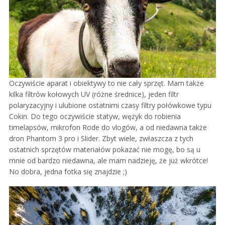
Oczywiście aparat i obiektywy to nie cały sprzęt. Mam także
kilka filtrów kołowych UV (różne średnice), jeden filtr
polaryzacyjny i ulubione ostatnimi czasy filtry połówkowe typu
Cokin. Do tego oczywiście statyw, wężyk do robienia
timelapsów, mikrofon Rode do vlogów, a od niedawna także
dron Phantom 3 pro i Slider. Zbyt wiele, zwłaszcza z tych
ostatnich sprzętów materiałów pokazać nie mogę, bo są u
mnie od bardzo niedawna, ale mam nadzieję, że już wkrótce!
No dobra, jedna fotka się znajdzie ;)