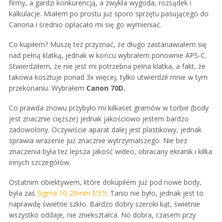
firmy, a gardzi konkurencją, a zwykła wygoda, rozsądek i
kalkulacje. Miałem po prostu już sporo sprzętu pasującego do
Canona i średnio opłacało mi się go wymieniać.
Co kupiłem? Muszę też przyznać, że długo zastanawiałem się
nad pełną klatką, jednak w końcu wybrałem ponownie APS-C.
Stwierdziłem, że nie jest mi potrzebna pełna klatka, a fakt, że
takowa kosztuje ponad 3x więcej, tylko utwierdził mnie w tym
przekonaniu. Wybrałem
Canon 70D.
Co prawda znowu przybyło mi kilkaset gramów w torbie (body
jest znacznie cięższe) jednak jakościowo jestem bardzo
zadowolony. Oczywiście aparat dalej jest plastikowy, jednak
sprawia wrażenie już znacznie wytrzymalszego. Nie bez
znaczenia była też lepsza jakość wideo, obracany ekranik i kilka
innych szczegółów.
Ostatnim obiektywem, które dokupiłem już pod nowe body,
była zaś
Sigma 10-20mm f/3.5
. Tanio nie było, jednak jest to
naprawdę świetne szkło. Bardzo dobry szeroki kąt, świetnie
wszystko oddaje, nie zniekształca. No dobra, czasem przy