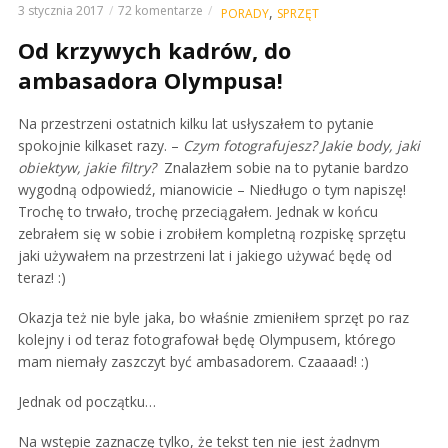
3 stycznia 2017
72 komentarze
,
PORADY
SPRZĘT
Od krzywych kadrów, do
ambasadora Olympusa!
Na przestrzeni ostatnich kilku lat usłyszałem to pytanie
spokojnie kilkaset razy. –
Czym fotografujesz? Jakie body, jaki
obiektyw, jakie filtry?
Znalazłem sobie na to pytanie bardzo
wygodną odpowiedź, mianowicie – Niedługo o tym napiszę!
Trochę to trwało, trochę przeciągałem. Jednak w końcu
zebrałem się w sobie i zrobiłem kompletną rozpiskę sprzętu
jaki używałem na przestrzeni lat i jakiego używać będę od
teraz! :)
Okazja też nie byle jaka, bo właśnie zmieniłem sprzęt po raz
kolejny i od teraz fotografował będę Olympusem, którego
mam niemały zaszczyt być ambasadorem. Czaaaad! :)
Jednak od początku…
Na wstępie zaznaczę tylko, że tekst ten nie jest żadnym