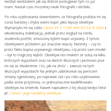
niezbyt wiedziałem jak się dobrze posługiwać tym co już
mam. Nastał czas mozolnej nauki fotografii i obróbki…
Po roku użytkowania stwierdziłem, że fotografia podoba mi się
coraz bardziej i chyba warto kupić jakiś lepszy obiektyw.
Wymarzyło mi się szkło
Canon EF-S 17-85 mm f/4-5.6 IS USM
z
wbudowaną stabilizacją, jednak przez wzgląd na cienki,
studencki portfel, zmuszony byłem kupić używany. Z tymże
obiektywem jeździłem już znacznie więcej. Niestety – czy to
przez faktu kupna używanego obiektywu, czy przez sam model
– był to tragiczny wybór. Obiektyw ten miałem ze sobą na kilku
krótszych wyjazdach oraz na dwóch dłuższych i pechowo psuł
mi się aż dwukrotnie. I to, jak na złość – zawsze na tych
dłuższych wyjazdach! Na jednym zablokował się pierścień
zmiany ogniskowej, po naprawie zaś i po roku użytkowania
padła znów przysłona, co jednoznacznie kwalifikowało
obiektyw na śmietnik. Nawet napisałem z tej okazji kiedyś tekst
pt:.
Canon i jego tandetny obiektyw.