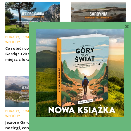
×
,
,
,
,
PORADY
PRAKTYCZNIE
PORADY
PRAKTYCZNIE
,
WŁOCHY
SARDYNIA
WŁOCHY
Co robić i co zobaczyć nad
Sardynia – transport
Gardą? +20 ciekawych
publiczny, poruszanie się i
miejsc z lokalizacjami
jak najtaniej się na Sardynię
dostać?
,
,
,
PORADY
PRAKTYCZNIE
CZECHY
GÓRY W POLSCE I BLISKO
WŁOCHY
GRANICY
Jezioro Garda. Transport,
,
,
MIEJSCA NA WEEKEND
PORADY
noclegi, ceny, jedzenie. Co,
,
PRAKTYCZNIE