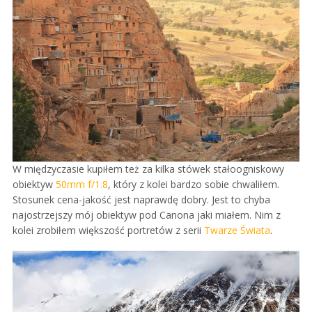
W międzyczasie kupiłem też za kilka stówek stałoogniskowy
obiektyw
50mm f/1.8
, który z kolei bardzo sobie chwaliłem.
Stosunek cena-jakość jest naprawdę dobry. Jest to chyba
najostrzejszy mój obiektyw pod Canona jaki miałem. Nim z
kolei zrobiłem większość portretów z serii
Twarze Świata
.