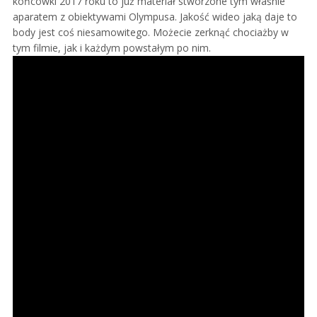
końcówki 2017 roku to już materiał stworzone tym właśnie
aparatem z obiektywami Olympusa. Jakość wideo jaką daje to
body jest coś niesamowitego. Możecie zerknąć chociażby w
tym filmie, jak i każdym powstałym po nim.