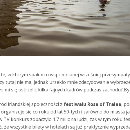
te, w którym spałem u wspomnianej wcześniej przesympatyc
zy tutaj nie ma, jednak urzekło mnie zdecydowanie wybrzeż
ło mi się ustrzelić kilka fajnych kadrów podczas zachodu? B
ród irlandzkiej społeczności z
festiwalu Rose of Tralee
, p
l organizuje się co roku od lat 50-tych i zarówno do miasta j
 TV konkurs zobaczyło 1.7 miliona ludzi, zaś w tym roku fes
, że wszystkie bilety w hotelach są już praktycznie wyprzed