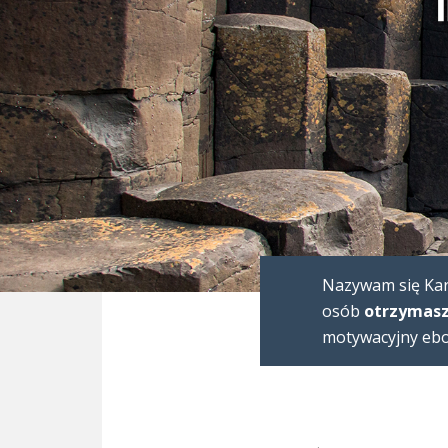
Nazywam się Karo
osób
otrzymasz
motywacyjny eboo