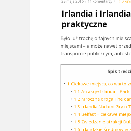
28 maja 2016
11 komentarzy
IRLANDI
Irlandia i Irland
praktyczne
Było już trochę o fajnych miejsca
miejscami – a może nawet przed
transporcie publicznym, autosto
Spis treści
1
Ciekawe miejsca, co warto z
1.1
Atrakcje Irlandii – Par
1.2
Mroczna droga The da
1.3
Irlandia śladami Gry o 
1.4
Belfast – ciekawe miejsc
1.5
Zwiedzanie atrakcji Du
1.6
Irlandzkie średniowiec