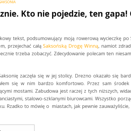
SAKSONIA
nie. Kto nie pojedzie, ten gapa!
kowy tekst, podsumowujący moją rowerową wycieczkę po S
em, przejechać całą
Saksońską Drogę Winną
, namiot zdradz
iecznie trzeba zobaczyć. Zdecydowanie polecam ten niesam
ksonię zaczęła się w jej stolicy. Drezno okazało się ba
łem się w nim bardzo komfortowo. Przez sam środek 
ącymi mostami. Zabudowa jest raczej z tych niższych, widać
ciastymi, stalowo-szklanymi biurowcami. Wszystko porząd
ku. Rzadko to mówię o miastach, jak pewnie zauważyliście,