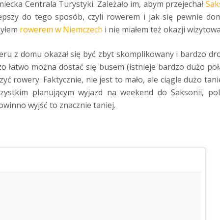
iecka Centrala Turystyki. Zależało im, abym przejechał
Sak
epszy do tego sposób, czyli rowerem i jak się pewnie dom
byłem
rowerem w Niemczech
i nie miałem też okazji wizytowa
ru z domu okazał się być zbyt skomplikowany i bardzo drog
zo łatwo można dostać się busem (istnieje bardzo dużo poł
zyć rowery. Faktycznie, nie jest to mało, ale ciągle dużo ta
zystkim planującym wyjazd na weekend do Saksonii, pol
owinno wyjść to znacznie taniej.