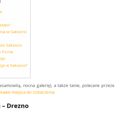
]
no
estwo?
nia w Saksonii
to Saksonii
 Pirnie
tei
cje w Saksonii?
iesamowitą, nocna galerię), a także tanie, polecane przez
ekawe miejsca do zobaczenia.
ca – Drezno