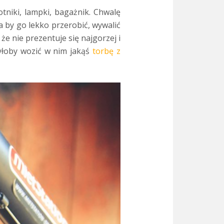
tniki, lampki, bagażnik. Chwalę
a by go lekko przerobić, wywalić
 nie prezentuje się najgorzej i
byłoby wozić w nim jakąś
torbę z