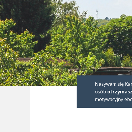
Nazywam się Karo
osób
otrzymasz
motywacyjny eboo