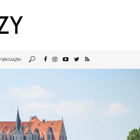
🛒KSIĄŻKI