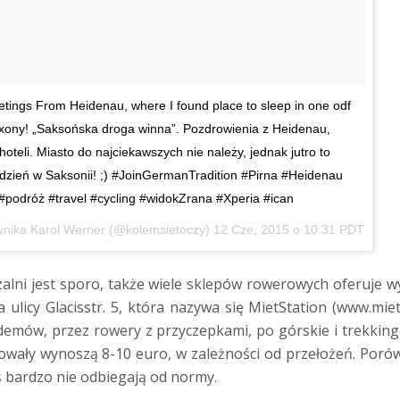
tings From Heidenau, where I found place to sleep in one odf
Saxony! „Saksońska droga winna”. Pozdrowienia z Heidenau,
oteli. Miasto do najciekawszych nie należy, jednak jutro to
ni dzień w Saksonii! ;) #JoinGermanTradition #Pirna #Heidenau
podróż #travel #cycling #widokZrana #Xperia #ican
wnika Karol Werner (@kolemsietoczy)
12 Cze, 2015 o 10:31 PDT
lni jest sporo, także wiele sklepów rowerowych oferuje 
 ulicy Glacisstr. 5, która nazywa się MietStation (www.mie
demów, przez rowery z przyczepkami, po górskie i trekkin
sowały wynoszą 8-10 euro, w zależności od przełożeń. Poró
ś bardzo nie odbiegają od normy.