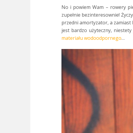
No i powiem Wam – rowery pierw
zupełnie bezinteresownie! Życzy
przedni amortyzator, a zamiast
jest bardzo użyteczny, niestet
materiału wodoodpornego
…