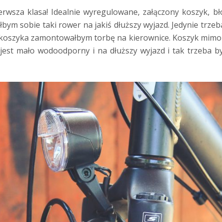
sza klasa! Idealnie wyregulowane, załączony koszyk, bło
łbym sobie taki rower na jakiś dłuższy wyjazd. Jedynie trzeb
 koszyka zamontowałbym torbę na kierownice. Koszyk mimo że
y jest mało wodoodporny i na dłuższy wyjazd i tak trzeba 