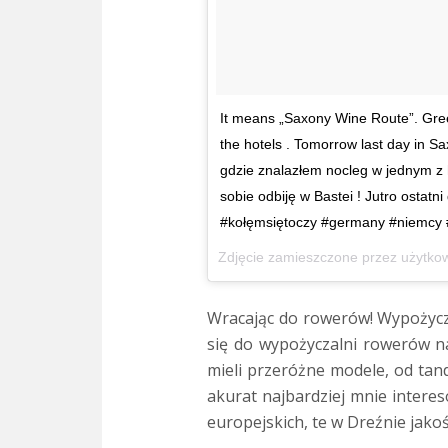
It means „Saxony Wine Route”. Gree
the hotels . Tomorrow last day in 
gdzie znalazłem nocleg w jednym z h
sobie odbiję w Bastei ! Jutro ostat
#kołęmsiętoczy #germany #niemcy #
Zdjęcie zamieszczone przez użytko
Wracając do rowerów! Wypożycza
się do wypożyczalni rowerów na
mieli przeróżne modele, od tan
akurat najbardziej mnie intere
europejskich, te w Dreźnie jako