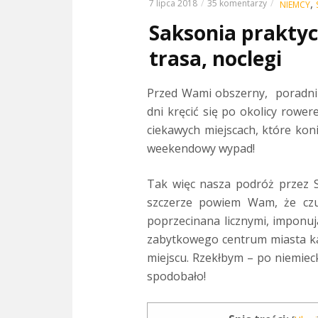
,
7 lipca 2018
35 komentarzy
NIEMCY
Saksonia praktycz
trasa, noclegi
Przed Wami obszerny, poradni
dni kręcić się po okolicy rower
ciekawych miejscach, które kon
weekendowy wypad!
Tak więc nasza podróż przez Sa
szczerze powiem Wam, że czu
poprzecinana licznymi, imponuj
zabytkowego centrum miasta kan
miejscu. Rzekłbym – po niemiec
spodobało!