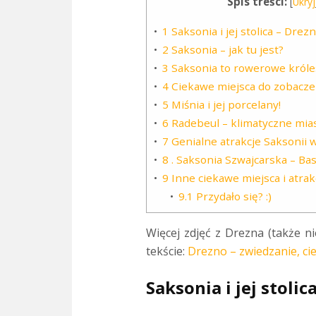
Spis treści:
[
Ukryj
1
Saksonia i jej stolica – Drez
2
Saksonia – jak tu jest?
3
Saksonia to rowerowe król
4
Ciekawe miejsca do zobacze
5
Miśnia i jej porcelany!
6
Radebeul – klimatyczne mias
7
Genialne atrakcje Saksonii w
8
. Saksonia Szwajcarska – Bas
9
Inne ciekawe miejsca i atrak
9.1
Przydało się? :)
Więcej zdjęć z Drezna (także n
tekście:
Drezno – zwiedzanie, ci
Saksonia i jej stoli