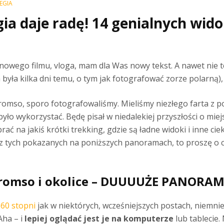
EGIA
ia daje radę! 14 genialnych wi
 nowego filmu, vloga, mam dla Was nowy tekst. A nawet nie 
a była kilka dni temu, o tym jak fotografować zorze polarną),
romso, sporo fotografowaliśmy. Mieliśmy niezłego farta z p
yło wykorzystać. Będę pisał w niedalekiej przyszłości o miej
 na jakiś krótki trekking, gdzie są ładne widoki i inne ciek
 z tych pokazanych na poniższych panoramach, to proszę o c
romso i okolice – DUUUUŻE PANORAM
60 stopni
jak w niektórych, wcześniejszych postach, niemni
Aha – i
lepiej oglądać jest je na komputerze
lub tablecie.