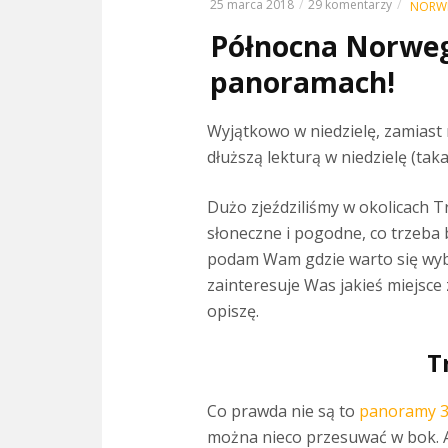
25 marca 2018
29 komentarzy
NORW
Północna Norweg
panoramach!
Wyjątkowo w niedzielę, zamiast
dłuższą lekturą w niedzielę (tak
Dużo zjeździliśmy w okolicach T
słoneczne i pogodne, co trzeba b
podam Wam gdzie warto się wybrać
zainteresuje Was jakieś miejsce
opiszę.
T
Co prawda nie są to
panoramy 3
można nieco przesuwać w bok. 