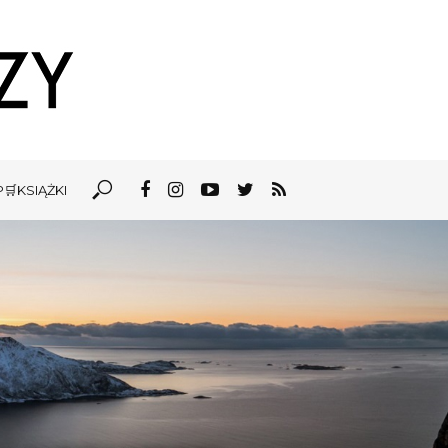
🛒KSIĄŻKI