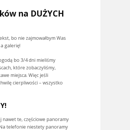
doków na DUŻYCH
tekst, bo nie zajmowałbym Was
 a galerię!
ogodą bo 3/4 dni mieliśmy
scach, które zobaczyliśmy,
awe miejsca. Więc jeśli
hwilę cierpliwości – wszystko
Y!
ej nawet te, częściowe panoramy
 Na telefonie niestety panoramy