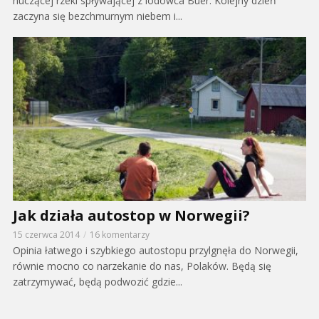
huczącej rzeki spływającej z lodowca Buer. Kolejny dzień
zaczyna się bezchmurnym niebem i...
Jak działa autostop w Norwegii?
15 czerwca 2014
16 komentarzy
Opinia łatwego i szybkiego autostopu przylgnęła do Norwegii,
równie mocno co narzekanie do nas, Polaków. Będą się
zatrzymywać, będą podwozić gdzie...