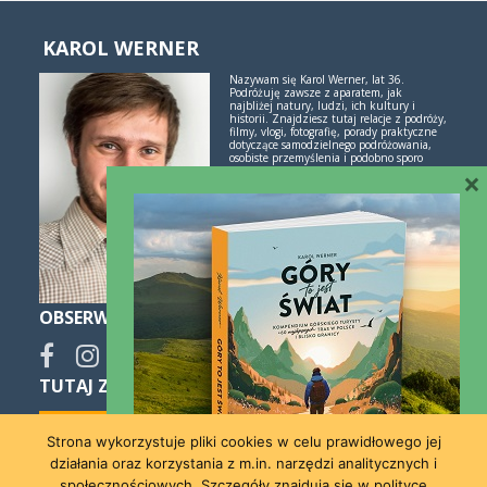
KAROL WERNER
Nazywam się Karol Werner, lat 36.
Podróżuję zawsze z aparatem, jak
najbliżej natury, ludzi, ich kultury i
historii. Znajdziesz tutaj relacje z podróży,
filmy, vlogi, fotografię, porady praktyczne
dotyczące samodzielnego podróżowania,
osobiste przemyślenia i podobno sporo
×
inspiracji. Jeśli lubisz świetne historie i
poznawanie świata przez podróże -
polubimy się!
Więcej o mnie i blogu
OBSERWUJ
TUTAJ ZNAJDZIESZ SPOKO NOCLEGI:
Strona wykorzystuje pliki cookies w celu prawidłowego jej
działania oraz korzystania z m.in. narzędzi analitycznych i
społecznościowych. Szczegóły znajdują się w polityce