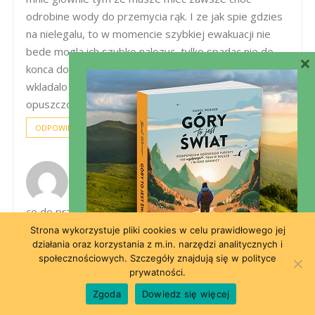
odrobine wody do przemycia rąk. I ze jak spie gdzies
na nielegalu, to w momencie szybkiej ewakuacji nie
bede mogla ich szybko nalozyc, tylko spadac nie do
×
konca dobrze widzac :) a no i dosc hardkorowo
wkladalo sie je w duzym wietrze w jakiejs
opuszczonej stodole na Islandii :)
ODPOWIEDZ
GRZEGORZ MAREK ADAMIEC
13 marca 2018 o 10:22
co do przemywania rąk i okolicy oczu (pozbycie się
śpiochów) polecam nawilżane chusteczki dla
Strona wykorzystuje pliki cookies w celu prawidłowego jej
działania oraz korzystania z m.in. narzędzi analitycznych i
niemowląt :) Co do niezmieniania płynu w pojemniku,
społecznościowych. Szczegóły znajdują się w polityce
to nie polecam. przynajmniej ja tak mam, że jak
prywatności.
dłuższy czas tak robię np. z oszczędności wymieniam
Zgoda
Dowiedz się więcej
go raz na 2-3 dni, to potem moje oczy wyglądają jak u