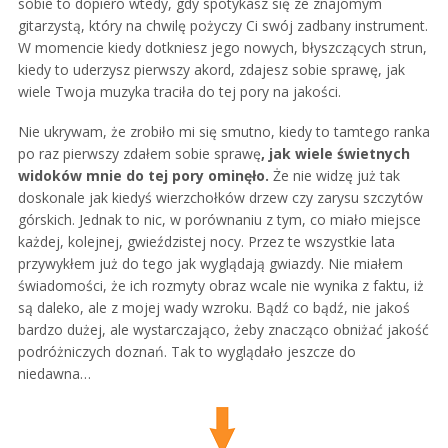
sobie to dopiero wtedy, gdy spotykasz się ze znajomym
gitarzystą, który na chwilę pożyczy Ci swój zadbany instrument.
W momencie kiedy dotkniesz jego nowych, błyszczących strun,
kiedy to uderzysz pierwszy akord, zdajesz sobie sprawę, jak
wiele Twoja muzyka traciła do tej pory na jakości.
Nie ukrywam, że zrobiło mi się smutno, kiedy to tamtego ranka
po raz pierwszy zdałem sobie sprawę
, jak wiele świetnych
widoków mnie do tej pory ominęło.
Że nie widzę już tak
doskonale jak kiedyś wierzchołków drzew czy zarysu szczytów
górskich. Jednak to nic, w porównaniu z tym, co miało miejsce
każdej, kolejnej, gwieździstej nocy. Przez te wszystkie lata
przywykłem już do tego jak wyglądają gwiazdy. Nie miałem
świadomości, że ich rozmyty obraz wcale nie wynika z faktu, iż
są daleko, ale z mojej wady wzroku. Bądź co bądź, nie jakoś
bardzo dużej, ale wystarczająco, żeby znacząco obniżać jakość
podróżniczych doznań. Tak to wyglądało jeszcze do
niedawna…