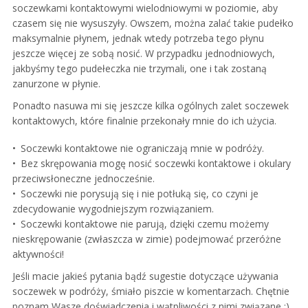
soczewkami kontaktowymi wielodniowymi w poziomie, aby
czasem się nie wysuszyły. Owszem, można zalać takie pudełko
maksymalnie płynem, jednak wtedy potrzeba tego płynu
jeszcze więcej ze sobą nosić. W przypadku jednodniowych,
jakbyśmy tego pudełeczka nie trzymali, one i tak zostaną
zanurzone w płynie.
Ponadto nasuwa mi się jeszcze kilka ogólnych zalet soczewek
kontaktowych, które finalnie przekonały mnie do ich użycia.
Soczewki kontaktowe nie ograniczają mnie w podróży.
Bez skrępowania mogę nosić soczewki kontaktowe i okulary
przeciwsłoneczne jednocześnie.
Soczewki nie porysują się i nie potłuką się, co czyni je
zdecydowanie wygodniejszym rozwiązaniem.
Soczewki kontaktowe nie parują, dzięki czemu możemy
nieskrępowanie (zwłaszcza w zimie) podejmować przeróżne
aktywności!
Jeśli macie jakieś pytania bądź sugestie dotyczące używania
soczewek w podróży, śmiało piszcie w komentarzach. Chętnie
poznam Wasze doświadczenia i wątpliwości z nimi związane ;)