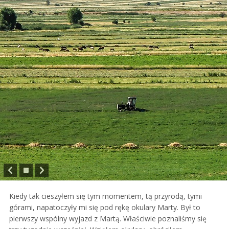
Kiedy tak cieszyłem się tym momentem, tą przyrodą, tymi
górami, napatoczyły mi się pod rękę okulary Marty. Był to
pierwszy wspólny wyjazd z Martą. Właściwie poznaliśmy się