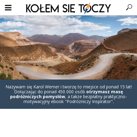
Nazywam się Karol Werner i tworzę to miejsce od ponad 15 lat!
Dołączając do ponad 450 000 osób
otrzymasz masę
podróżniczych pomysłów
, a także bezpłatny praktyczno-
motywacyjny ebook "Podróżniczy Inspirator".