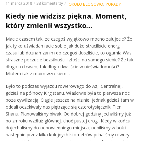
11 marca 2018
38 komentarzy
,
OKOŁO BLOGOWO
PORADY
Kiedy nie widzisz piękna. Moment,
który zmienił wszystko…
Macie czasem tak, że czegoś wyjątkowo mocno żałujecie? Że
jak tylko uświadamiacie sobie jak dużo straciliście energii,
czasu lub doznań zanim do czegoś doszliście, to ogarnia Was
straszne poczucie bezsilności i złości na samego siebie? Że tak
długo to trwało, tak długo tkwiliście w nieświadomości?
Miałem tak z moim wzrokiem…
Było to podczas wyjazdu rowerowego do Azji Centralnej,
gdzieś na północy Kirgistanu. Właściwie była to pierwsza noc
poza cywilizacją. Ciągle jeszcze na nizinie, jednak gdzieś tam w
oddali oczekiwały nas piętrzące się czterotysięczniki Tien
Shanu. Planowaliśmy biwak. Od dobrej godziny jechaliśmy już
po zmroku wzdłuż głównej, choć pustej drogi. Kiedy w końcu
dojechaliśmy do odpowiedniego miejsca, odbiliśmy w bok i
następnie przez kilka kolejnych kilometrów pchaliśmy rowery