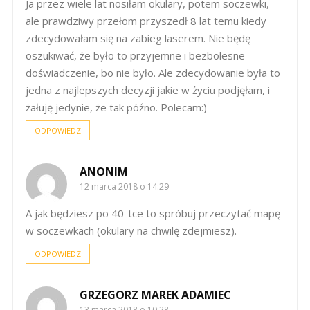
Ja przez wiele lat nosiłam okulary, potem soczewki,
ale prawdziwy przełom przyszedł 8 lat temu kiedy
zdecydowałam się na zabieg laserem. Nie będę
oszukiwać, że było to przyjemne i bezbolesne
doświadczenie, bo nie było. Ale zdecydowanie była to
jedna z najlepszych decyzji jakie w życiu podjęłam, i
żałuję jedynie, że tak późno. Polecam:)
ODPOWIEDZ
ANONIM
12 marca 2018 o 14:29
A jak będziesz po 40-tce to spróbuj przeczytać mapę
w soczewkach (okulary na chwilę zdejmiesz).
ODPOWIEDZ
GRZEGORZ MAREK ADAMIEC
13 marca 2018 o 10:28