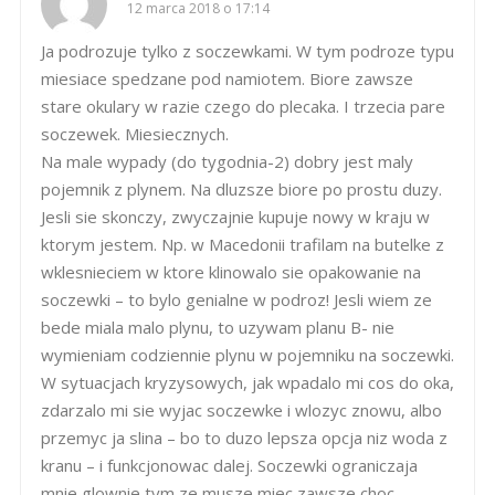
12 marca 2018 o 17:14
Ja podrozuje tylko z soczewkami. W tym podroze typu
miesiace spedzane pod namiotem. Biore zawsze
stare okulary w razie czego do plecaka. I trzecia pare
soczewek. Miesiecznych.
Na male wypady (do tygodnia-2) dobry jest maly
pojemnik z plynem. Na dluzsze biore po prostu duzy.
Jesli sie skonczy, zwyczajnie kupuje nowy w kraju w
ktorym jestem. Np. w Macedonii trafilam na butelke z
wklesnieciem w ktore klinowalo sie opakowanie na
soczewki – to bylo genialne w podroz! Jesli wiem ze
bede miala malo plynu, to uzywam planu B- nie
wymieniam codziennie plynu w pojemniku na soczewki.
W sytuacjach kryzysowych, jak wpadalo mi cos do oka,
zdarzalo mi sie wyjac soczewke i wlozyc znowu, albo
przemyc ja slina – bo to duzo lepsza opcja niz woda z
kranu – i funkcjonowac dalej. Soczewki ograniczaja
mnie glownie tym ze musze miec zawsze choc