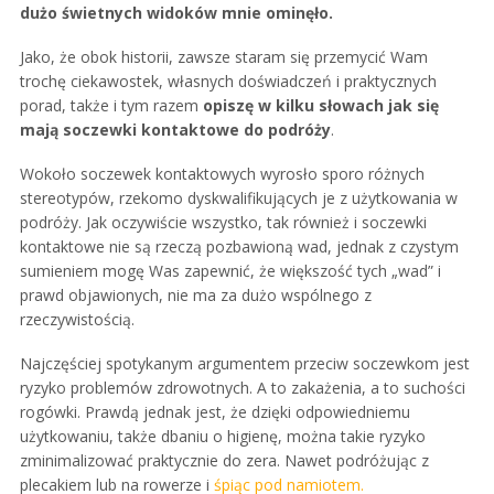
dużo świetnych widoków mnie ominęło.
Jako, że obok historii, zawsze staram się przemycić Wam
trochę ciekawostek, własnych doświadczeń i praktycznych
porad, także i tym razem
opiszę w kilku słowach jak się
mają soczewki kontaktowe do podróży
.
Wokoło soczewek kontaktowych wyrosło sporo różnych
stereotypów, rzekomo dyskwalifikujących je z użytkowania w
podróży. Jak oczywiście wszystko, tak również i soczewki
kontaktowe nie są rzeczą pozbawioną wad, jednak z czystym
sumieniem mogę Was zapewnić, że większość tych „wad” i
prawd objawionych, nie ma za dużo wspólnego z
rzeczywistością.
Najczęściej spotykanym argumentem przeciw soczewkom jest
ryzyko problemów zdrowotnych. A to zakażenia, a to suchości
rogówki. Prawdą jednak jest, że dzięki odpowiedniemu
użytkowaniu, także dbaniu o higienę, można takie ryzyko
zminimalizować praktycznie do zera. Nawet podróżując z
plecakiem lub na rowerze i
śpiąc pod namiotem.