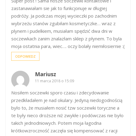
Super post ! Sama nosze soczewki kontaktowe i
zastanawiałam sie jak to funkcjonuje w długiej
podróży. Ja podczas mojej wycieczki po zachodnim
wybrzeżu stanów zgubiłam kosmetyczke… wraz z
plynem i pudelkiem, musiałam spędzić dwa dni w
soczewkach zanim znalazłam sklep z płynem. To byla
moja ostatnia para, wiec…. oczy bolały niemiłosiernie :(
ODPOWIEDZ
Mariusz
11 marca 2018 o 15:09
Nosiłem soczewki sporo czasu i zdecydowanie
przedkładałem je nad okulary. Jedyną niedogodnością
było to, że musiałem nosić tzw soczewki toryczne a
te były nieco droższe niż zwykłe i podówczas nie było
takich jednodniowych. Potem moja łagodna
krótkowzroczność zaczęła się kompensować z racji