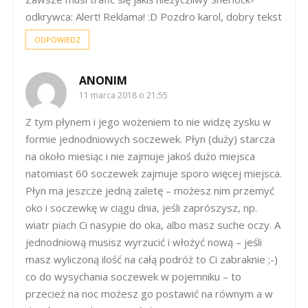
odkrywca: Alert! Reklama! :D Pozdro karol, dobry tekst
ODPOWIEDZ
ANONIM
11 marca 2018 o 21:55
Z tym płynem i jego wożeniem to nie widzę zysku w
formie jednodniowych soczewek. Płyn (duży) starcza
na około miesiąc i nie zajmuje jakoś dużo miejsca
natomiast 60 soczewek zajmuje sporo więcej miejsca.
Płyn ma jeszcze jedną zaletę – możesz nim przemyć
oko i soczewkę w ciągu dnia, jeśli zaprószysz, np.
wiatr piach Ci nasypie do oka, albo masz suche oczy. A
jednodniową musisz wyrzucić i włożyć nową – jeśli
masz wyliczoną ilość na całą podróż to Ci zabraknie ;-)
co do wysychania soczewek w pojemniku – to
przecież na noc możesz go postawić na równym a w