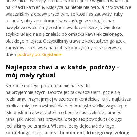
przez jakieś wertepy, co rusz zakopując się w glinie i wpadając
na krzaki i kamienie. Księżyca na niebie nie było, a czołówek nie
włączaliśmy z obawy przed tym, że ktoś nas zauważy. Niby
odludzie, niby zero domostw w zasięgu wzroku, jednak
nawykowo woleliśmy zostać niewidoczni. Szczęśliwie dość
szybko udało na się znaleźć po omacku kawałek zielonego,
płaskiego miejsca. Oczyściliśmy trawę z kolczastych gałązek,
kamyków i rozbiwszy namiot zakończyliśmy nasz pierwszy
dzień
podróży po Kirgistanie
.
Najlepsza chwila w każdej podróży –
mój mały rytuał
Szukanie noclegu po zmroku nie należy do
najprzyjemniejszych. Dobrze jednak wiedziałem, gdzie się
rozbijamy. Przynajmniej w szerszym kontekście. O ile najbliższa
okolica, miejsce rozstawienia namiotu było wielką zagadką, o
tyle doskonale wiedziałem co będzie nas czekać z samego
rana, jaki widok nas przywita. Z tego też powodu tak długo
jechaliśmy po zmroku. Właśnie, żeby dojechać do tego,
konkretnego miejsca.
Jest to moment, którego wyczekuję