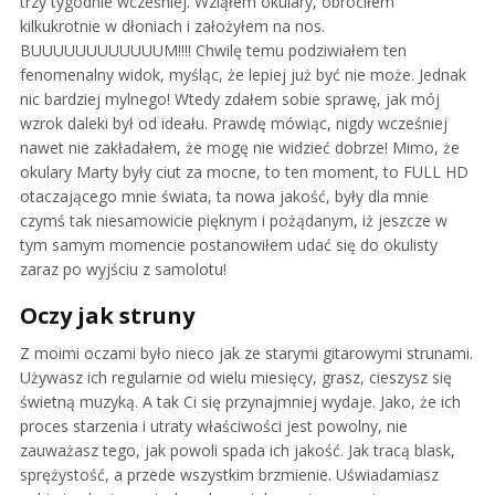
trzy tygodnie wcześniej. Wziąłem okulary, obróciłem
kilkukrotnie w dłoniach i założyłem na nos.
BUUUUUUUUUUUUM!!!! Chwilę temu podziwiałem ten
fenomenalny widok, myśląc, że lepiej już być nie może. Jednak
nic bardziej mylnego! Wtedy zdałem sobie sprawę, jak mój
wzrok daleki był od ideału. Prawdę mówiąc, nigdy wcześniej
nawet nie zakładałem, że mogę nie widzieć dobrze! Mimo, że
okulary Marty były ciut za mocne, to ten moment, to FULL HD
otaczającego mnie świata, ta nowa jakość, były dla mnie
czymś tak niesamowicie pięknym i pożądanym, iż jeszcze w
tym samym momencie postanowiłem udać się do okulisty
zaraz po wyjściu z samolotu!
Oczy jak struny
Z moimi oczami było nieco jak ze starymi gitarowymi strunami.
Używasz ich regularnie od wielu miesięcy, grasz, cieszysz się
świetną muzyką. A tak Ci się przynajmniej wydaje. Jako, że ich
proces starzenia i utraty właściwości jest powolny, nie
zauważasz tego, jak powoli spada ich jakość. Jak tracą blask,
sprężystość, a przede wszystkim brzmienie. Uświadamiasz