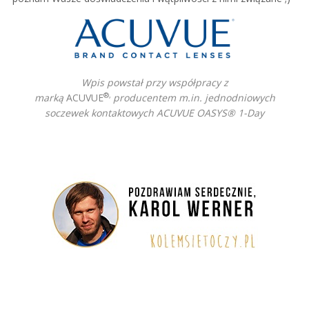
Wpis powstał przy współpracy z
®,
marką
ACUVUE
producentem
m.in. jednodniowych
soczewek kontaktowych ACUVUE OASYS® 1-Day