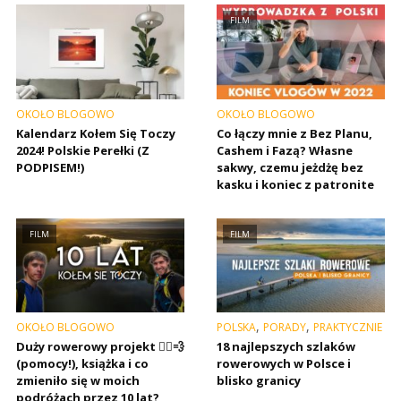
FILM
OKOŁO BLOGOWO
OKOŁO BLOGOWO
Kalendarz Kołem Się Toczy
Co łączy mnie z Bez Planu,
2024! Polskie Perełki (Z
Cashem i Fazą? Własne
PODPISEM!)
sakwy, czemu jeżdżę bez
kasku i koniec z patronite
FILM
FILM
,
,
OKOŁO BLOGOWO
POLSKA
PORADY
PRAKTYCZNIE
Duży rowerowy projekt 🚴‍♂️💨
18 najlepszych szlaków
(pomocy!), książka i co
rowerowych w Polsce i
zmieniło się w moich
blisko granicy
podróżach przez 10 lat?