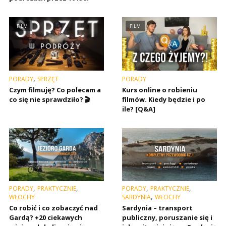
FILM
FILM
,
PORADY
SPRZĘT
PORADY
Czym filmuję? Co polecam a
Kurs online o robieniu
co się nie sprawdziło? 🎬
filmów. Kiedy będzie i po
ile? [Q&A]
,
,
,
,
PORADY
PRAKTYCZNIE
PORADY
PRAKTYCZNIE
,
WŁOCHY
SARDYNIA
WŁOCHY
Co robić i co zobaczyć nad
Sardynia – transport
Gardą? +20 ciekawych
publiczny, poruszanie się i