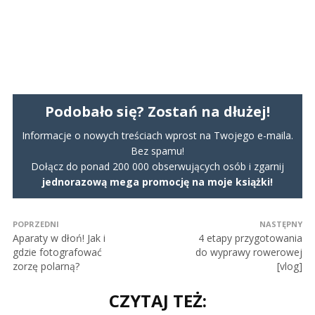
Podobało się? Zostań na dłużej!
Informacje o nowych treściach wprost na Twojego e-maila.
Bez spamu!
Dołącz do ponad 200 000 obserwujących osób i zgarnij
jednorazową mega promocję na moje książki!
POPRZEDNI
NASTĘPNY
Aparaty w dłoń! Jak i
4 etapy przygotowania
gdzie fotografować
do wyprawy rowerowej
zorzę polarną?
[vlog]
CZYTAJ TEŻ: