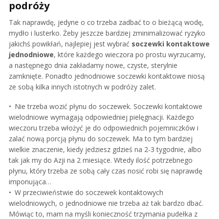
podróży
Tak naprawdę, jedyne o co trzeba zadbać to o bieżącą wodę,
mydło i lusterko. Żeby jeszcze bardziej zminimalizować ryzyko
jakichś powikłań, najlepiej jest wybrać
soczewki kontaktowe
jednodniowe
, które każdego wieczora po prostu wyrzucamy,
a następnego dnia zakładamy nowe, czyste, sterylnie
zamknięte. Ponadto jednodniowe soczewki kontaktowe niosą
ze sobą kilka innych istotnych w podróży zalet.
Nie trzeba wozić płynu do soczewek. Soczewki kontaktowe
wielodniowe wymagają odpowiedniej pielęgnacji. Każdego
wieczoru trzeba włożyć je do odpowiednich pojemniczków i
zalać nową porcją płynu do soczewek. Ma to tym bardziej
wielkie znaczenie, kiedy jedziesz gdzieś na 2-3 tygodnie, albo
tak jak my do Azji na 2 miesiące. Wtedy ilość potrzebnego
płynu, który trzeba ze sobą cały czas nosić robi się naprawdę
imponująca…
W przeciwieństwie do soczewek kontaktowych
wielodniowych, o jednodniowe nie trzeba aż tak bardzo dbać.
Mówiąc to, mam na myśli konieczność trzymania pudełka z