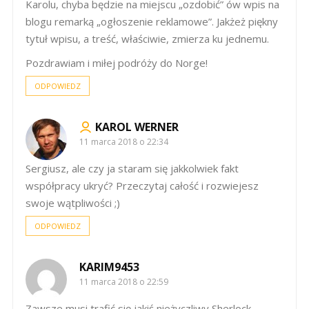
Karolu, chyba będzie na miejscu „ozdobić” ów wpis na
blogu remarką „ogłoszenie reklamowe”. Jakżeż piękny
tytuł wpisu, a treść, właściwie, zmierza ku jednemu.
Pozdrawiam i miłej podróży do Norge!
ODPOWIEDZ
KAROL WERNER
11 marca 2018 o 22:34
Sergiusz, ale czy ja staram się jakkolwiek fakt
współpracy ukryć? Przeczytaj całość i rozwiejesz
swoje wątpliwości ;)
ODPOWIEDZ
KARIM9453
11 marca 2018 o 22:59
Zawsze musi trafić się jakiś nieżyczliwy Sherlock-