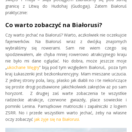
granicę z Litwą do Hudohaj (Gudogaj). Zatem Białoruś
praktycznie:
Co warto zobaczyć na Białorusi?
Czy warto jechać na Białoruś? Warto, aczkolwiek nie oczekujcie
fajerwerków. Na Białoruś wraz z dwójką znajomych
wybraliśmy się rowerami. Sam nie wiem czego się
spodziewałem, ale chyba mniej rowerowo atrakcyjnego kraju
nie było mi dane oglądać. No dobra, może jeszcze moje
„
ukochane Węgry
” biją pod tym względem Białoruś, poza tym
kraj Łukaszenki jest bezkonkurencyjny. Mam mieszane uczucia.
Z jednej strony pola, lasy, płasko jak diabli no i te niekończące
się proste drogi pozbawione jakichkolwiek zakrętów aż po sam
horyzont. Z drugiej zaś warte zobaczenia te wszystkie
radzieckie atrakcje, czerwone gwiazdy, place sowieckie i
pomniki Lenina. Pamiątkowe matrioszki i zapalniczki z logiem
ZSRR. No i przede wszystkim warto jechać, żeby na własne
oczy zobaczyć
jak żyje się na Białorusi.