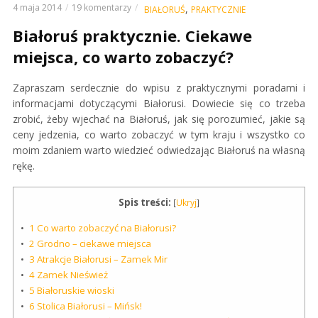
4 maja 2014
19 komentarzy
,
BIAŁORUŚ
PRAKTYCZNIE
Białoruś praktycznie. Ciekawe
miejsca, co warto zobaczyć?
Zapraszam serdecznie do wpisu z praktycznymi poradami i
informacjami dotyczącymi Białorusi. Dowiecie się co trzeba
zrobić, żeby wjechać na Białoruś, jak się porozumieć, jakie są
ceny jedzenia, co warto zobaczyć w tym kraju i wszystko co
moim zdaniem warto wiedzieć odwiedzając Białoruś na własną
rękę.
Spis treści:
[
Ukryj
]
1
Co warto zobaczyć na Białorusi?
2
Grodno – ciekawe miejsca
3
Atrakcje Białorusi – Zamek Mir
4
Zamek Nieśwież
5
Białoruskie wioski
6
Stolica Białorusi – Mińsk!