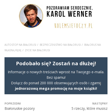
AUTOSTOP NA BIAŁORUSI
BEZPIECZEŃSTWO NA BIAŁORUSI
BIAŁORUŚ NA
WŁASNĄ RĘKĘ
ŻYCIE NA BIAŁORUSI
Podobało się? Zostań na dłużej!
Informacje o nowych treściach wprost na Twojego e-maila.
Bez spamu!
Dołącz do ponad 200 000 obserwujących osób i zgarnij
jednorazową mega promocję na moje książki!
POPRZEDNI
NASTĘPNY
Białoruskie pozory
5 rzeczy, które musisz