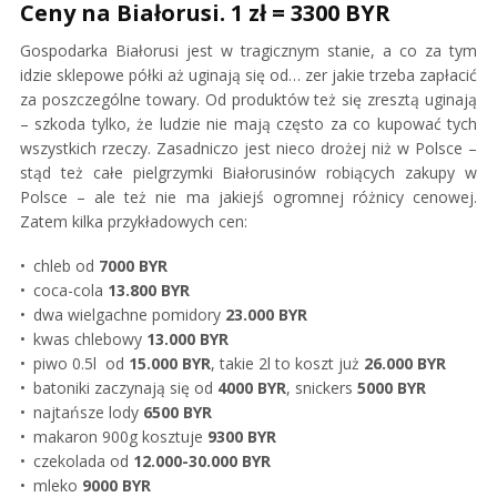
Ceny na Białorusi. 1 zł = 3300 BYR
Gospodarka Białorusi jest w tragicznym stanie, a co za tym
idzie sklepowe półki aż uginają się od… zer jakie trzeba zapłacić
za poszczególne towary. Od produktów też się zresztą uginają
– szkoda tylko, że ludzie nie mają często za co kupować tych
wszystkich rzeczy. Zasadniczo jest nieco drożej niż w Polsce –
stąd też całe pielgrzymki Białorusinów robiących zakupy w
Polsce – ale też nie ma jakiejś ogromnej różnicy cenowej.
Zatem kilka przykładowych cen:
chleb od
7000 BYR
coca-cola
13.800 BYR
dwa wielgachne pomidory
23.000 BYR
kwas chlebowy
13.000 BYR
piwo 0.5l od
15.000 BYR
, takie 2l to koszt już
26.000 BYR
batoniki zaczynają się od
4000 BYR
, snickers
5000 BYR
najtańsze lody
6500 BYR
makaron 900g kosztuje
9300 BYR
czekolada od
12.000-30.000 BYR
mleko
9000 BYR