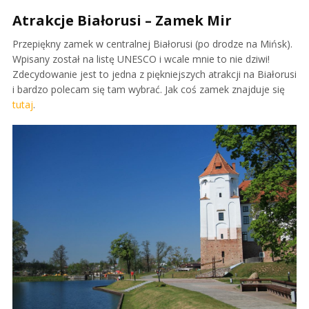
Atrakcje Białorusi – Zamek Mir
Przepiękny zamek w centralnej Białorusi (po drodze na Mińsk).
Wpisany został na listę UNESCO i wcale mnie to nie dziwi!
Zdecydowanie jest to jedna z piękniejszych atrakcji na Białorusi
i bardzo polecam się tam wybrać. Jak coś zamek znajduje się
tutaj
.