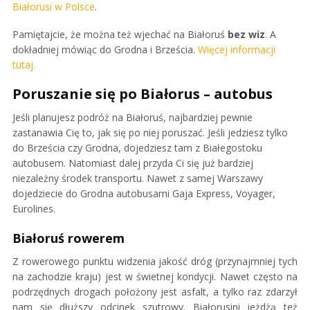
Białorusi w Polsce
.
Pamiętajcie, że można też wjechać na Białoruś
bez wiz
. A
dokładniej mówiąc do Grodna i Brześcia.
Więcej informacji
tutaj.
Poruszanie się po Białorus – autobus
Jeśli planujesz podróż na Białoruś, najbardziej pewnie
zastanawia Cię to, jak się po niej poruszać. Jeśli jedziesz tylko
do Brześcia czy Grodna, dojedziesz tam z Białegostoku
autobusem. Natomiast dalej przyda Ci się już bardziej
niezależny środek transportu. Nawet z samej Warszawy
dojedziecie do Grodna autobusami Gaja Express, Voyager,
Eurolines.
Białoruś rowerem
Z rowerowego punktu widzenia jakość dróg (przynajmniej tych
na zachodzie kraju) jest w świetnej kondycji. Nawet często na
podrzędnych drogach położony jest asfalt, a tylko raz zdarzył
nam się dłuższy odcinek szutrowy. Białorusini jeżdżą też