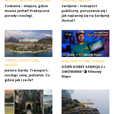
,
,
WŁOCHY
WŁOCHY ŚRODKOWE
SARDYNIA
WŁOCHY
Toskania – miejsca, gdzie
Sardynia – transport
musisz jechać! Praktyczne
publiczny, poruszanie się i
porady i noclegi.
jak najtaniej się na Sardynię
dostać?
FILM
,
,
PORADY
PRAKTYCZNIE
,
,
FILM
PRAKTYCZNIE
SZWECJA
WŁOCHY
DZIEŃ DOBRY SZWECJA 2 +
Jezioro Garda. Transport,
OMÓWIENIE ! 🎬 Filmowy
noclegi, ceny, jedzenie. Co,
Klaps
gdzie jak i za ile?