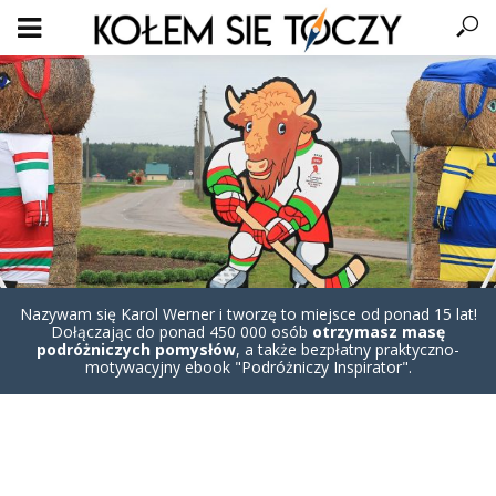
Nazywam się Karol Werner i tworzę to miejsce od ponad 15 lat!
Dołączając do ponad 450 000 osób
otrzymasz masę
podróżniczych pomysłów
, a także bezpłatny praktyczno-
motywacyjny ebook "Podróżniczy Inspirator".