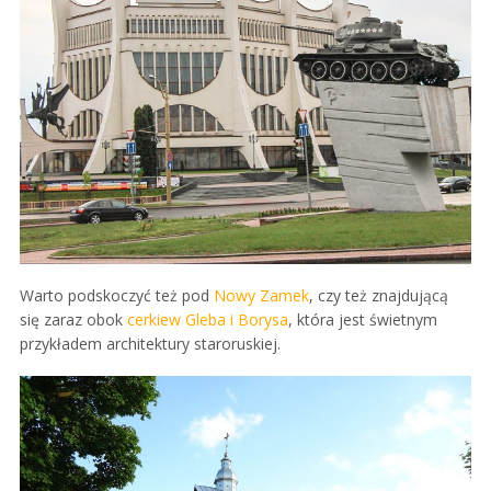
Warto podskoczyć też pod
Nowy Zamek
, czy też znajdującą
się zaraz obok
cerkiew Gleba i Borysa
, która jest świetnym
przykładem architektury staroruskiej.