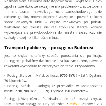
Rozmawiałem z kilkoma autostopowiczami i większość z nich
zgodnie twierdziła, że raczej nie ma problemów z autostopem
– mimo czasem niewielkiego ruchu samochodowego idzie
całkiem gładko, można dojechać wszędzie i poznać całkiem
sporo ciekawych ludzi – często mówiących po polsku.
Widziałem też zresztą nie raz stopujące starsze kobiety
wybierające się prawdopodobnie do miasta i zasadniczo nie
czekały dłużej niż kilkanaście minut.
Transport publiczny – pociągi na Białorusi
Jest to chyba najtańszy sposób poruszania się po kraju.
Pociągiem jechaliśmy dwukrotnie i za każdym razem, nawet z
rowerami wychodziło to nieprzyzwoicie tanio. Przykładowo:
Pociąg: Stołpce – Mińsk to koszt
9700 BYR
( ~3zł ). Dystans
70 kilometrów.
Pociąg: Mińsk – Gudogaj (z przesiadką w Mołodeczno)
kosztuje
18.700 BYR
(~ 5,6zł). Dystans 150 kilometrów.
Pociągi jeżdżą różnie. Punktualnie, ale też niezbyt często.
Przykładowo pociąg do Lidy odjeżdża z
Mińska
zaledwie 2-3