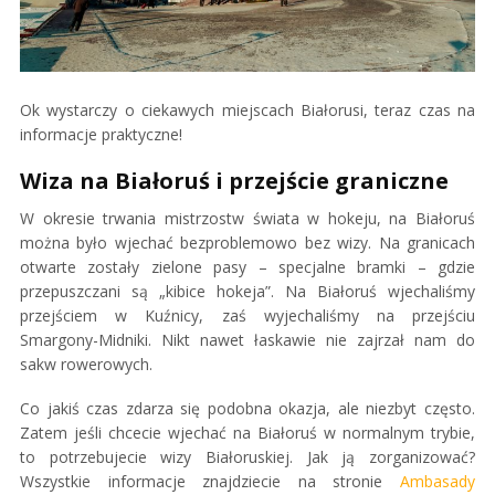
Ok wystarczy o ciekawych miejscach Białorusi, teraz czas na
informacje praktyczne!
Wiza na Białoruś i przejście graniczne
W okresie trwania mistrzostw świata w hokeju, na Białoruś
można było wjechać bezproblemowo bez wizy. Na granicach
otwarte zostały zielone pasy – specjalne bramki – gdzie
przepuszczani są „kibice hokeja”. Na Białoruś wjechaliśmy
przejściem w Kuźnicy, zaś wyjechaliśmy na przejściu
Smargony
-Midniki. Nikt nawet łaskawie nie zajrzał nam do
sakw rowerowych.
Co jakiś czas zdarza się podobna okazja, ale niezbyt często.
Zatem jeśli chcecie wjechać na Białoruś w normalnym trybie,
to potrzebujecie wizy Białoruskiej. Jak ją zorganizować?
Wszystkie informacje znajdziecie na stronie
Ambasady