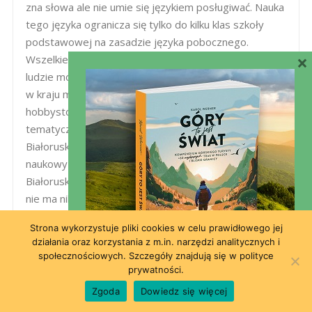
zna słowa ale nie umie się językiem posługiwać. Nauka
tego języka ogranicza się tylko do kilku klas szkoły
podstawowej na zasadzie języka pobocznego.
×
Wszelkie przedmioty uczone są po rosyjsku, młodzi
ludzie mówią wyłącznie po rosyjsku. Więcej, wszyscy
w kraju mówią już po rosyjsku. Z wyjątkiem
hobbystów i narodowych działaczy ale tylko na swych
tematycznych spotkaniach i podczas fachowych prac.
Białoruskie wydawnictwa mają albo charakter
naukowy lub krajoznawczy albo folklorystyczny.
Białoruski jest tylko nominalnie językiem urzędowym,
nie ma nikogo kto by nie znał rosyjskiego więc nie ma
potrzeby używania innego języka niż rosyjski… Język
Strona wykorzystuje pliki cookies w celu prawidłowego jej
białoruski wymiera… (Ciekawą też sprawą jest
działania oraz korzystania z m.in. narzędzi analitycznych i
znajomość języka polskiego na Białorusi, szczególnie
społecznościowych. Szczegóły znajdują się w polityce
na zachodzie, na grodzieńszczyźnie i brześczyźnie.
prywatności.
Nie chodzi tu o ludność polską. Nota bene,
Zgoda
Dowiedz się więcej
narodowościowe wymieszanie jest powszechne.) …