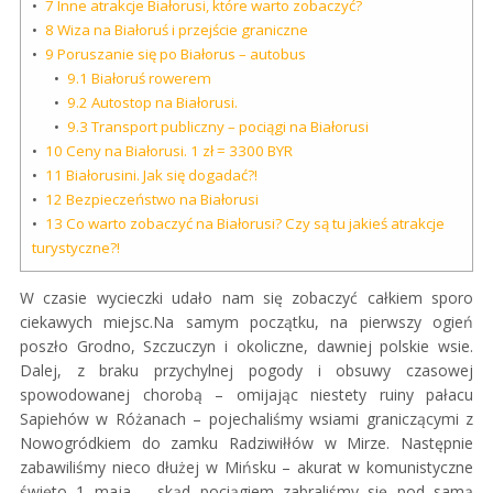
7
Inne atrakcje Białorusi, które warto zobaczyć?
8
Wiza na Białoruś i przejście graniczne
9
Poruszanie się po Białorus – autobus
9.1
Białoruś rowerem
9.2
Autostop na Białorusi.
9.3
Transport publiczny – pociągi na Białorusi
10
Ceny na Białorusi. 1 zł = 3300 BYR
11
Białorusini. Jak się dogadać?!
12
Bezpieczeństwo na Białorusi
13
Co warto zobaczyć na Białorusi? Czy są tu jakieś atrakcje
turystyczne?!
W czasie wycieczki udało nam się zobaczyć całkiem sporo
ciekawych miejsc.Na samym początku, na pierwszy ogień
poszło Grodno, Szczuczyn i okoliczne, dawniej polskie wsie.
Dalej, z braku przychylnej pogody i obsuwy czasowej
spowodowanej chorobą – omijając niestety ruiny pałacu
Sapiehów w Różanach – pojechaliśmy wsiami graniczącymi z
Nowogródkiem do zamku Radziwiłłów w Mirze. Następnie
zabawiliśmy nieco dłużej w Mińsku – akurat w komunistyczne
święto 1 maja – skąd pociągiem zabraliśmy się pod samą