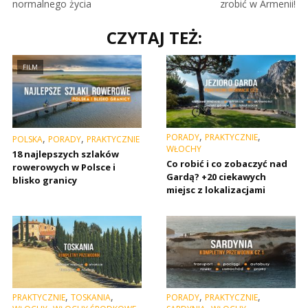
normalnego życia
zrobić w Armenii!
CZYTAJ TEŻ:
FILM
,
,
PORADY
PRAKTYCZNIE
,
,
POLSKA
PORADY
PRAKTYCZNIE
WŁOCHY
18 najlepszych szlaków
Co robić i co zobaczyć nad
rowerowych w Polsce i
Gardą? +20 ciekawych
blisko granicy
miejsc z lokalizacjami
,
,
,
,
PRAKTYCZNIE
TOSKANIA
PORADY
PRAKTYCZNIE