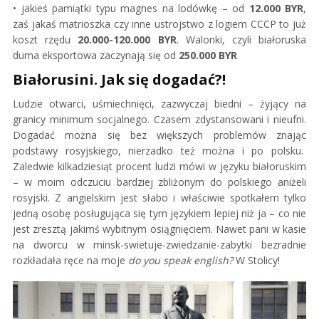
jakieś pamiątki typu magnes na lodówkę – od
12.000 BYR
,
zaś jakaś matrioszka czy inne ustrojstwo z logiem CCCP to już
koszt rzędu
20.000-120.000 BYR
. Walonki, czyli białoruska
duma eksportowa zaczynają się od
250.000 BYR
Białorusini. Jak się dogadać?!
Ludzie otwarci, uśmiechnięci, zazwyczaj biedni – żyjący na
granicy minimum socjalnego. Czasem zdystansowani i nieufni.
Dogadać można się bez większych problemów znając
podstawy rosyjskiego, nierzadko też można i po polsku.
Zaledwie kilkadziesiąt procent ludzi mówi w języku białoruskim
– w moim odczuciu bardziej zbliżonym do polskiego aniżeli
rosyjski. Z angielskim jest słabo i właściwie spotkałem tylko
jedną osobę posługująca się tym językiem lepiej niż ja – co nie
jest zresztą jakimś wybitnym osiągnięciem. Nawet pani w kasie
na dworcu w minsk-swietuje-zwiedzanie-zabytki bezradnie
rozkładała ręce na moje
do you speak english?
W Stolicy!