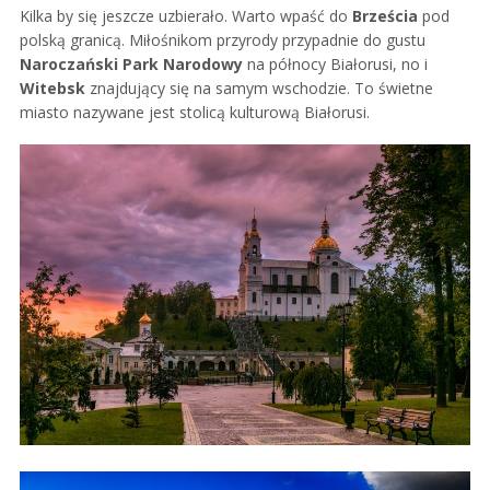
Kilka by się jeszcze uzbierało. Warto wpaść do
Brześcia
pod
polską granicą. Miłośnikom przyrody przypadnie do gustu
Naroczański Park Narodowy
na północy Białorusi, no i
Witebsk
znajdujący się na samym wschodzie. To świetne
miasto nazywane jest stolicą kulturową Białorusi.