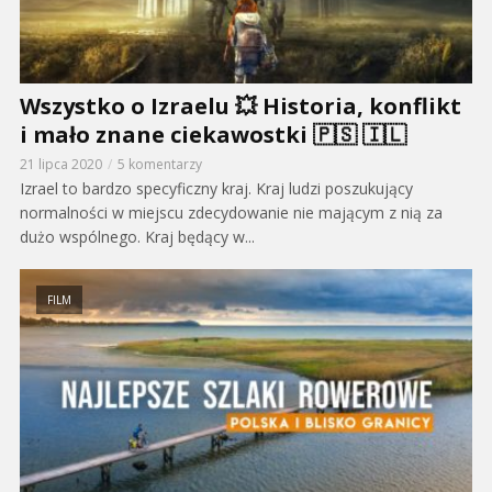
Wszystko o Izraelu 💥 Historia, konflikt
i mało znane ciekawostki 🇵🇸 🇮🇱
21 lipca 2020
5 komentarzy
Izrael to bardzo specyficzny kraj. Kraj ludzi poszukujący
normalności w miejscu zdecydowanie nie mającym z nią za
dużo wspólnego. Kraj będący w...
FILM