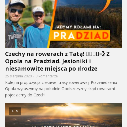
Czechy na rowerach z Tatą! 🚴‍♂️🚴‍♂️💨 Z
Opola na Pradziad. Jesioniki i
niesamowite miejsca po drodze
25 sierpnia 2020
3 komentarze
Kolejna propozycja ciekawej trasy rowerowej. Po zwiedzeniu
Opola wyruszymy na południe Opolszczyzny skąd rowerami
pojedziemy do Czech!
FILM