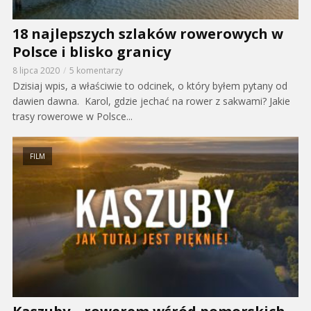
18 najlepszych szlaków rowerowych w
Polsce i blisko granicy
8 lipca 2020
5 komentarzy
Dzisiaj wpis, a właściwie to odcinek, o który byłem pytany od
dawien dawna. Karol, gdzie jechać na rower z sakwami? Jakie
trasy rowerowe w Polsce...
FILM