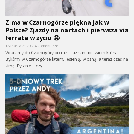
Zima w Czarnogórze piękna jak w
Polsce? Zjazdy na nartach i pierwsza via
ferrata w życiu 😬
18 marca 2020
4 komentarze
Wracamy do Czarnogóry po raz… już sam nie wiem który.
Byliśmy w Czarnogórze latem, jesienią, wiosną, a teraz czas na
zimę! Pytanie – czy...
FILM