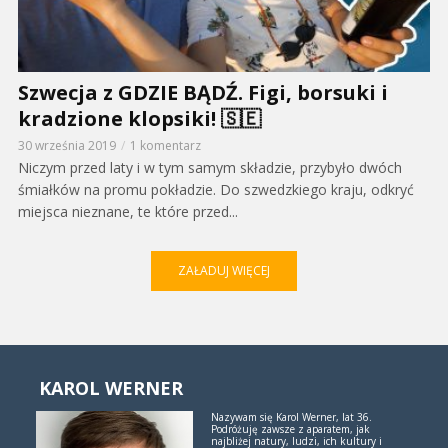
Szwecja z GDZIE BĄDŹ. Figi, borsuki i
kradzione klopsiki! 🇸🇪
30 września 2019
1 komentarz
Niczym przed laty i w tym samym składzie, przybyło dwóch
śmiałków na promu pokładzie. Do szwedzkiego kraju, odkryć
miejsca nieznane, te które przed...
ZAŁADUJ WIĘCEJ
KAROL WERNER
Nazywam się Karol Werner, lat 36.
Podróżuję zawsze z aparatem, jak
najbliżej natury, ludzi, ich kultury i