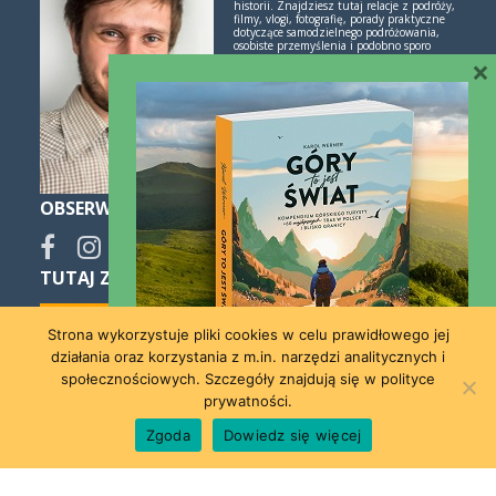
historii. Znajdziesz tutaj relacje z podróży,
filmy, vlogi, fotografię, porady praktyczne
dotyczące samodzielnego podróżowania,
osobiste przemyślenia i podobno sporo
inspiracji. Jeśli lubisz świetne historie i
×
poznawanie świata przez podróże -
polubimy się!
Więcej o mnie i blogu
OBSERWUJ
TUTAJ ZNAJDZIESZ SPOKO NOCLEGI:
Strona wykorzystuje pliki cookies w celu prawidłowego jej
działania oraz korzystania z m.in. narzędzi analitycznych i
społecznościowych. Szczegóły znajdują się w polityce
prywatności.
Współpraca
Kontakt
Zgoda
Dowiedz się więcej
[instagram-feed]