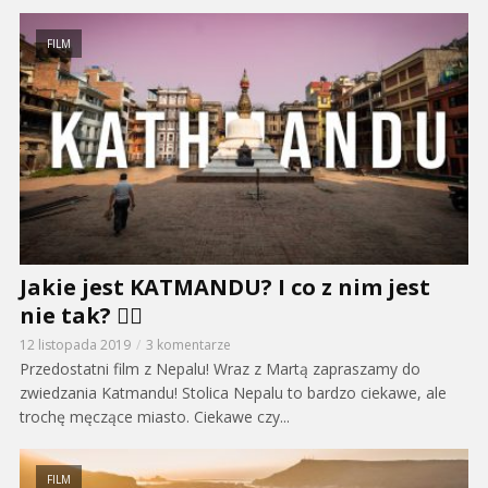
FILM
Jakie jest KATMANDU? I co z nim jest
nie tak? 🤷‍♂️
12 listopada 2019
3 komentarze
Przedostatni film z Nepalu! Wraz z Martą zapraszamy do
zwiedzania Katmandu! Stolica Nepalu to bardzo ciekawe, ale
trochę męczące miasto. Ciekawe czy...
FILM