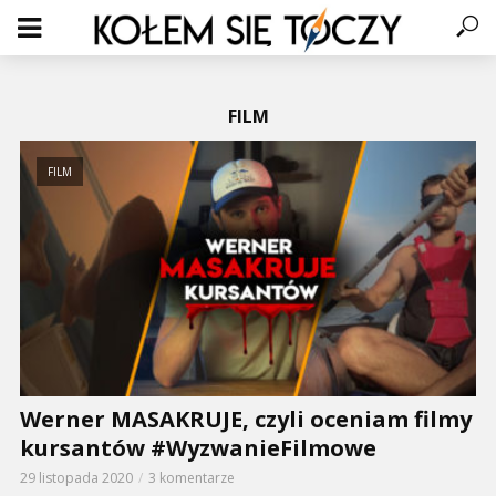
FILM
FILM
Werner MASAKRUJE, czyli oceniam filmy
kursantów #WyzwanieFilmowe
29 listopada 2020
3 komentarze