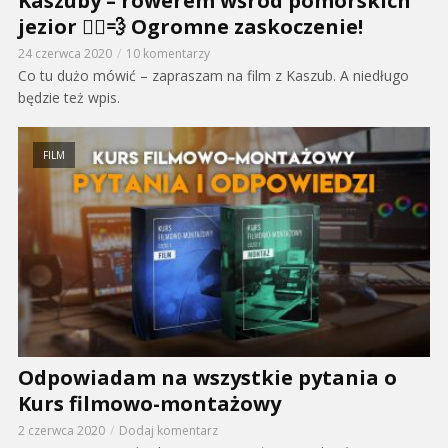
Kaszuby – rowerem wśród pomorskich
jezior 🚴‍♂️💨 Ogromne zaskoczenie!
24 czerwca 2020
10 komentarzy
Co tu dużo mówić – zapraszam na film z Kaszub. A niedługo
będzie też wpis.
FILM
Odpowiadam na wszystkie pytania o
Kurs filmowo-montażowy
2 czerwca 2020
Dodaj komentarz