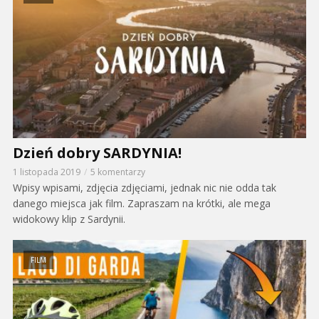
Dzień dobry SARDYNIA!
1 listopada 2019
5 komentarzy
Wpisy wpisami, zdjęcia zdjęciami, jednak nic nie odda tak
danego miejsca jak film. Zapraszam na krótki, ale mega
widokowy klip z Sardynii.
FILM