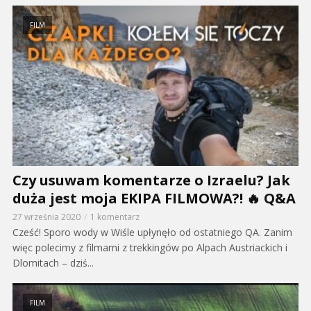
FILM
Czy usuwam komentarze o Izraelu? Jak
duża jest moja EKIPA FILMOWA?! 🔥 Q&A
27 września 2020
1 komentarz
Cześć! Sporo wody w Wiśle upłynęło od ostatniego QA. Zanim
więc polecimy z filmami z trekkingów po Alpach Austriackich i
Dlomitach – dziś...
FILM